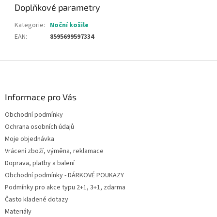
Doplňkové parametry
Kategorie
:
Noční košile
EAN
:
8595699597334
Z
á
p
a
Informace pro Vás
t
Obchodní podmínky
í
Ochrana osobních údajů
Moje objednávka
Vrácení zboží, výměna, reklamace
Doprava, platby a balení
Obchodní podmínky - DÁRKOVÉ POUKAZY
Podmínky pro akce typu 2+1, 3+1, zdarma
Často kladené dotazy
Materiály