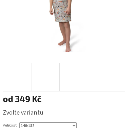
od
349 Kč
Měrná
Zvolte variantu
cena:
Velikost