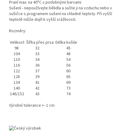
Praní max. na 40°C s podobnými barvami
Sušení - nepoužívejte bělidla a sušte ji na vzduchu nebo v
sušičce s programem sušení na chladné teploty. Při vyšší
teplotě může dojít k vyšší srážlivosti.
Rozměry:
Velikost
Šířka přes prsa
Délka košile
98
32
45
104
33
48
110
34
54
116
36
56
122
37
60
128
39
65
134
41
69
140
42
73
146/152
43
74
Výrobní tolerance +- 1 cm