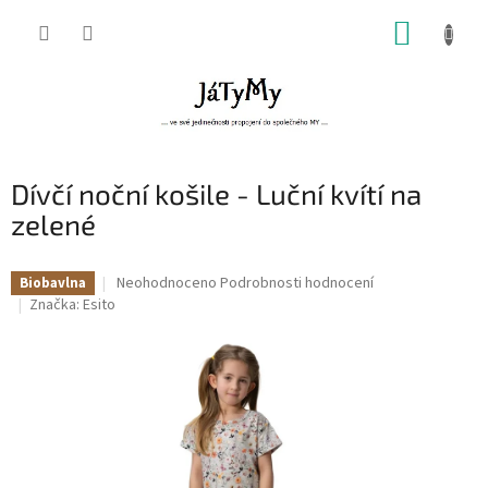
Přejít
NÁKUP
na
obsah
KOŠÍK
Dívčí noční košile - Luční kvítí na
zelené
Průměrné
Neohodnoceno
Podrobnosti hodnocení
Biobavlna
hodnocení
Značka:
Esito
produktu
je
0,0
z
5
hvězdiček.