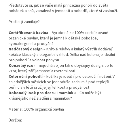
Představte si, jak se vaše malá princezna ponoří do světa
pohádek a snů, zabalená v jemnosti a pohodlí, které si zaslouží.
Proč si ji zamiluje?
Certifikovaná bavlna
– Vyrobená ze 100% certifikované
organické bavlny, která je jemná k dětské pokožce,
hypoalergenní a prodyšná
Nadčasový design
– Krátké rukávy a kulatý výstřih dodávají
košilce klasický a elegantní vzhled. Délka nad kolena je ideální
pro pohodlí a volnost pohybu
Kouzelný vzor
– nejedná se jen tak o obyčejný design. Je to
vzor, který září jemností a roztomilostí
Celoroční pohodlí
– košilka je ideální pro celoroční nošení. V
chladnějších měsících se jednoduše zachumlá pod teplejší
peřinu a v létě si užije její lehkost a prodyšnost
Dokonalý look pro dceru i maminku
– Co může být
krásnějšího než sladění s maminkou?
Materiál: 100% organická bavlna
Údržba: