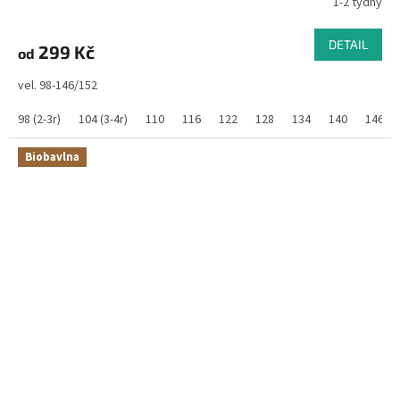
1-2 týdny
DETAIL
299 Kč
od
vel. 98-146/152
98 (2-3r)
104 (3-4r)
110
116
122
128
134
140
146/1
Biobavlna