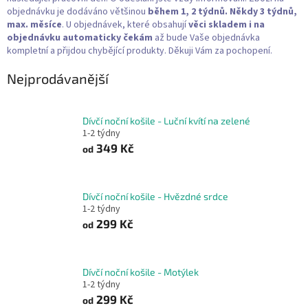
objednávku je dodáváno většinou
během 1, 2 týdnů. Někdy 3 týdnů,
max. měsíce
. U objednávek, které obsahují
věci skladem i na
objednávku
automaticky čekám
až bude Vaše objednávka
kompletní a přijdou chybějící produkty. Děkuji Vám za pochopení.
Nejprodávanější
Dívčí noční košile - Luční kvítí na zelené
1-2 týdny
349 Kč
od
Dívčí noční košile - Hvězdné srdce
1-2 týdny
299 Kč
od
Dívčí noční košile - Motýlek
1-2 týdny
299 Kč
od