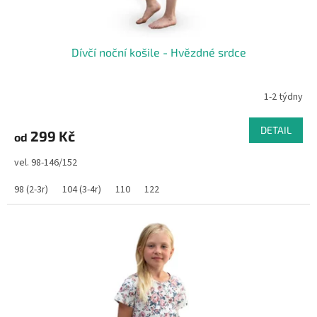
ů
Dívčí noční košile - Hvězdné srdce
1-2 týdny
DETAIL
299 Kč
od
vel. 98-146/152
98 (2-3r)
104 (3-4r)
110
122