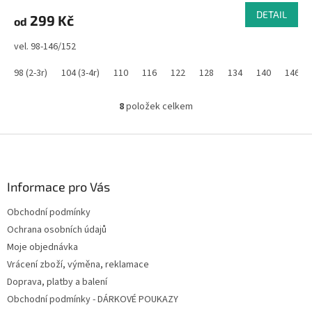
DETAIL
299 Kč
od
vel. 98-146/152
98 (2-3r)
104 (3-4r)
110
116
122
128
134
140
146/1
8
položek celkem
O
v
l
Z
á
á
d
p
a
a
Informace pro Vás
c
t
í
Obchodní podmínky
í
p
Ochrana osobních údajů
r
v
Moje objednávka
k
Vrácení zboží, výměna, reklamace
y
Doprava, platby a balení
v
ý
Obchodní podmínky - DÁRKOVÉ POUKAZY
p