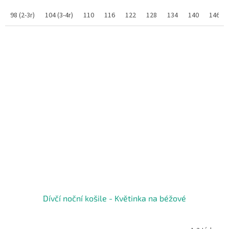
98 (2-3r)
104 (3-4r)
110
116
122
128
134
140
146/1
Dívčí noční košile - Květinka na béžové