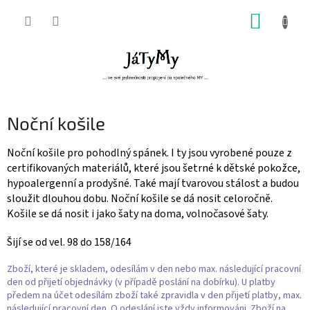
Přejít
NÁKUP
na
obsah
KOŠÍK
Noční košile
Noční košile pro pohodlný spánek. I ty jsou vyrobené pouze z
certifikovaných materiálů, které jsou šetrné k dětské pokožce,
hypoalergenní a prodyšné. Také mají tvarovou stálost a budou
sloužit dlouhou dobu. Noční košile se dá nosit celoročně.
Košile se dá nosit i jako šaty na doma, volnočasové šaty.
Šijí se od vel. 98 do 158/164
Zboží, které je skladem, odesílám v den nebo max. následující pracovní
den od přijetí objednávky (v případě poslání na dobírku). U platby
předem na účet odesílám zboží také zpravidla v den přijetí platby, max.
následující pracovní den. O odeslání jste vždy informováni. Zboží na