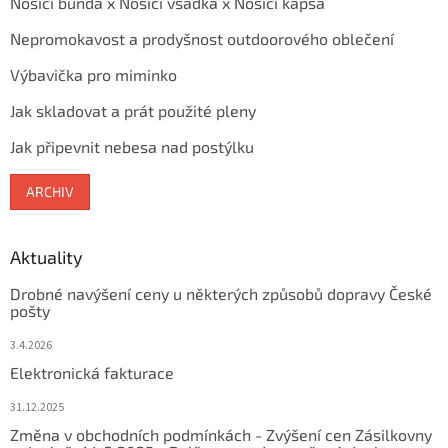
Nosící bunda x Nosící vsadka x Nosící kapsa
Nepromokavost a prodyšnost outdoorového oblečení
Výbavička pro miminko
Jak skladovat a prát použité pleny
Jak připevnit nebesa nad postýlku
ARCHIV
Aktuality
Drobné navýšení ceny u některých způsobů dopravy České
pošty
3.4.2026
Elektronická fakturace
31.12.2025
Změna v obchodních podmínkách - Zvýšení cen Zásilkovny