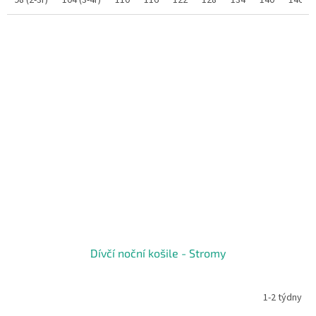
98 (2-3r)
104 (3-4r)
110
116
122
128
134
140
146/1
Dívčí noční košile - Stromy
1-2 týdny