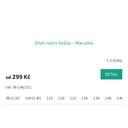
Dívčí noční košile - Maruška
1-2 týdny
DETAIL
299 Kč
od
vel. 98-146/152
98 (2-3r)
104 (3-4r)
110
116
122
128
134
140
146/1