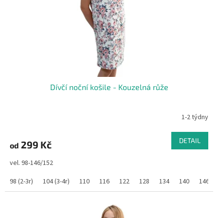
Dívčí noční košile - Kouzelná růže
1-2 týdny
DETAIL
299 Kč
od
vel. 98-146/152
98 (2-3r)
104 (3-4r)
110
116
122
128
134
140
146/1