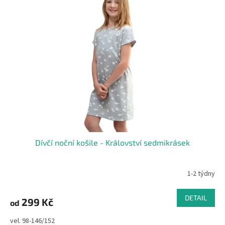
Dívčí noční košile - Království sedmikrásek
1-2 týdny
DETAIL
299 Kč
od
vel. 98-146/152