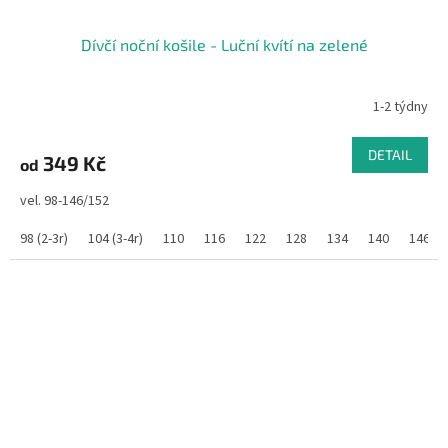
Dívčí noční košile - Luční kvítí na zelené
1-2 týdny
DETAIL
349 Kč
od
vel. 98-146/152
98 (2-3r)
104 (3-4r)
110
116
122
128
134
140
146/1