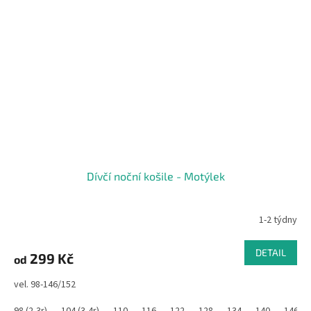
Dívčí noční košile - Motýlek
1-2 týdny
DETAIL
299 Kč
od
vel. 98-146/152