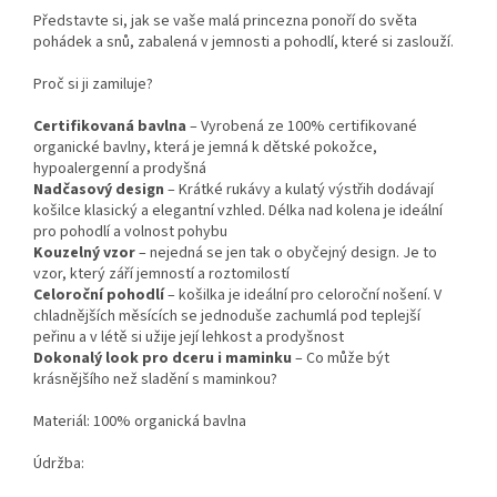
Představte si, jak se vaše malá princezna ponoří do světa
pohádek a snů, zabalená v jemnosti a pohodlí, které si zaslouží.
Proč si ji zamiluje?
Certifikovaná bavlna
– Vyrobená ze 100% certifikované
organické bavlny, která je jemná k dětské pokožce,
hypoalergenní a prodyšná
Nadčasový design
– Krátké rukávy a kulatý výstřih dodávají
košilce klasický a elegantní vzhled. Délka nad kolena je ideální
pro pohodlí a volnost pohybu
Kouzelný vzor
– nejedná se jen tak o obyčejný design. Je to
vzor, který září jemností a roztomilostí
Celoroční pohodlí
– košilka je ideální pro celoroční nošení. V
chladnějších měsících se jednoduše zachumlá pod teplejší
peřinu a v létě si užije její lehkost a prodyšnost
Dokonalý look pro dceru i maminku
– Co může být
krásnějšího než sladění s maminkou?
Materiál: 100% organická bavlna
Údržba: