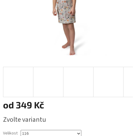
od
349 Kč
Měrná
Zvolte variantu
cena:
Velikost