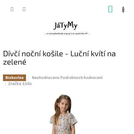
Přejít
NÁKUP
na
obsah
KOŠÍK
Dívčí noční košile - Luční kvítí na
zelené
Průměrné
Neohodnoceno
Podrobnosti hodnocení
Biobavlna
hodnocení
Značka:
Esito
produktu
je
0,0
z
5
hvězdiček.