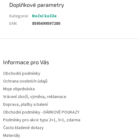
Doplňkové parametry
Kategorie
:
Noční košile
EAN
:
8595699597280
Z
á
p
a
Informace pro Vás
t
Obchodní podmínky
í
Ochrana osobních údajů
Moje objednávka
Vrácení zboží, výměna, reklamace
Doprava, platby a balení
Obchodní podmínky - DÁRKOVÉ POUKAZY
Podmínky pro akce typu 2+1, 3+1, zdarma
Často kladené dotazy
Materiály