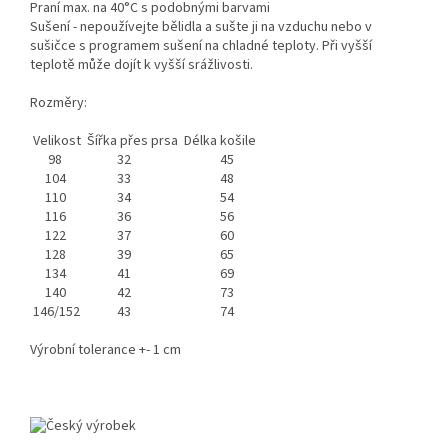
Praní max. na 40°C s podobnými barvami
Sušení - nepoužívejte bělidla a sušte ji na vzduchu nebo v
sušičce s programem sušení na chladné teploty. Při vyšší
teplotě může dojít k vyšší srážlivosti.
Rozměry:
Velikost
Šířka přes prsa
Délka košile
98
32
45
104
33
48
110
34
54
116
36
56
122
37
60
128
39
65
134
41
69
140
42
73
146/152
43
74
Výrobní tolerance +- 1 cm