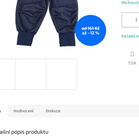
Možnosti
od 161 Kč
až –12 %
Detailní 
TISK
s
Hodnocení
Diskuze
ailní popis produktu