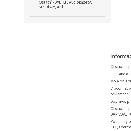
Ostatní - DVD, LP, Audiokazety,
MiniDisky, atd.
Z
á
p
a
t
Informac
í
Obchodní 
Ochrana os
Moje objed
Vrácení zbo
reklamace
Doprava, pl
Obchodní p
DÁRKOVÉ P
Podmínky p
3+1, zdarm