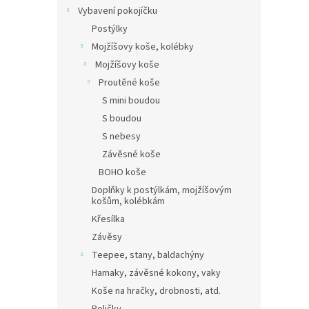
Vybavení pokojíčku
Postýlky
Mojžíšovy koše, kolébky
Mojžíšovy koše
Proutěné koše
S mini boudou
S boudou
S nebesy
Závěsné koše
BOHO koše
Doplňky k postýlkám, mojžíšovým
košům, kolébkám
Křesílka
Závěsy
Teepee, stany, baldachýny
Hamaky, závěsné kokony, vaky
Koše na hračky, drobnosti, atd.