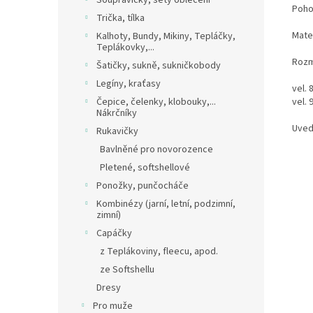
Soupravičky, sety oblečení
Poho
Trička, tílka
Mate
Kalhoty, Bundy, Mikiny, Tepláčky,
Teplákovky,...
Rozm
Šatičky, sukně, sukničkobody
Legíny, kraťasy
vel.
vel.
Čepice, čelenky, klobouky,...
Nákrčníky
Uved
Rukavičky
Bavlněné pro novorozence
Pletené, softshellové
Ponožky, punčocháče
Kombinézy (jarní, letní, podzimní,
zimní)
Capáčky
z Teplákoviny, fleecu, apod.
ze Softshellu
Dresy
Pro muže