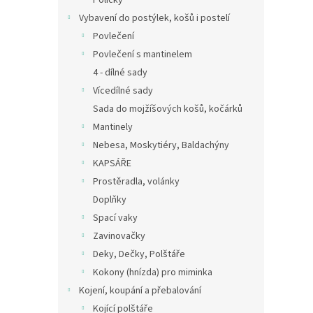
Poličky
Vybavení do postýlek, košů i postelí
Povlečení
Povlečení s mantinelem
4 - dílné sady
Vícedílné sady
Sada do mojžíšových košů, kočárků
Mantinely
Nebesa, Moskytiéry, Baldachýny
KAPSÁŘE
Prostěradla, volánky
Doplňky
Spací vaky
Zavinovačky
Deky, Dečky, Polštáře
Kokony (hnízda) pro miminka
Kojení, koupání a přebalování
Kojící polštáře