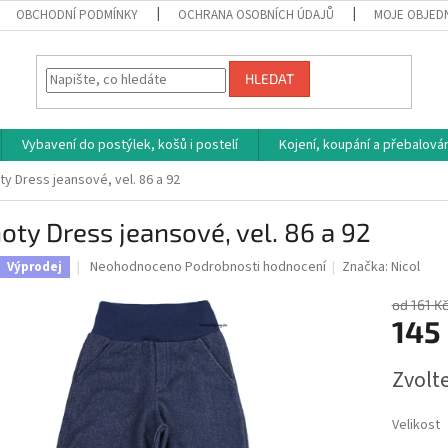
OBCHODNÍ PODMÍNKY
OCHRANA OSOBNÍCH ÚDAJŮ
MOJE OBJED
HLEDAT
Vybavení do postýlek, košů i postelí
Kojení, koupání a přebalován
ty Dress jeansové, vel. 86 a 92
oty Dress jeansové, vel. 86 a 92
Průměrné
Neohodnoceno
Podrobnosti hodnocení
Značka:
Nicol
Výprodej
hodnocení
produktu
od 161 K
je
145
0,0
z
Měrná
Zvolt
5
cena:
hvězdiček.
Velikost