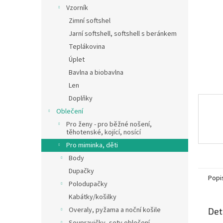
n
Vzorník
e
Zimní softshel
l
Jarní softshell, softshell s beránkem
Teplákovina
Úplet
Bavlna a biobavlna
Len
Doplňky
Oblečení
Pro ženy - pro běžné nošení,
těhotenské, kojící, nosící
Pro miminka, děti
Body
Dupačky
Popi
Polodupačky
Kabátky/košilky
Overaly, pyžama a noční košile
Det