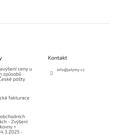
y
Kontakt
avýšení ceny u
info
@
jatymy.cz
h způsobů
České pošty
ická fakturace
obchodních
ch - Zvýšení
lkovny +
 4.3.2025 -