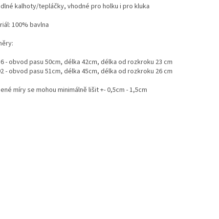
dlné kalhoty/tepláčky, vhodné pro holku i pro kluka
riál: 100% bavlna
ěry:
 86 - obvod pasu 50cm, délka 42cm, délka od rozkroku 23 cm
 92 - obvod pasu 51cm, délka 45cm, délka od rozkroku 26 cm
ené míry se mohou minimálně lišit +- 0,5cm - 1,5cm