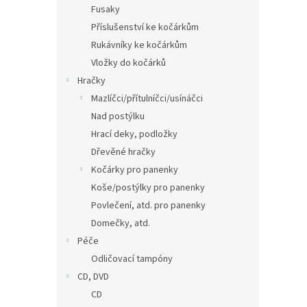
Fusaky
Příslušenství ke kočárkům
Rukávníky ke kočárkům
Vložky do kočárků
Hračky
Mazlíčci/přítulníčci/usínáčci
Nad postýlku
Hrací deky, podložky
Dřevěné hračky
Kočárky pro panenky
Koše/postýlky pro panenky
Povlečení, atd. pro panenky
Domečky, atd.
Péče
Odličovací tampóny
CD, DVD
CD