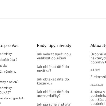
e pro Vás
Rady, tipy, návody
Aktualit
podmínky
Jak vybrat správnou
Drobné n
velikost oblečení
některýc
obních údajů
dopravy 
návka
Jak oblékat dítě do
nosítka?
3.4.2026
ží, výměna,
Elektron
Jak oblékat dítě do
atby a balení
kočárku?
31.12.2025
odmínky -
Změna v 
Jak oblékat dítě do
OUKAZY
podmínká
autosedačky?
ro akce typu 2+1,
cen Zási
a
doplnění
Jak správně vrstvit?