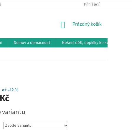
NÁVKA
VRÁCENÍ ZBOŽÍ, VÝMĚNA, REKLAMACE
Přihlášení
DOPRAVA, PLATBY A B
NÁKUPNÍ
Prázdný košík
KOŠÍK
í
Domov a domácnost
Nošení dětí, doplňky ke kočárkům
č
až –12 %
 Kč
e variantu