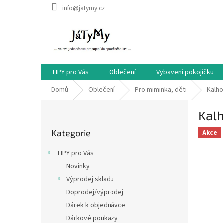
Přejít
info@jatymy.cz
na
obsah
TIPY pro Vás
Oblečení
Vybavení pokojíčku
Domů
Oblečení
Pro miminka, děti
Kalho
P
Kalh
o
Přeskočit
s
Kategorie
kategorie
Akce
t
r
TIPY pro Vás
a
Novinky
n
Výprodej skladu
n
í
Doprodej/výprodej
p
Dárek k objednávce
a
Dárkové poukazy