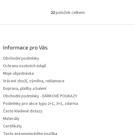
22
položek celkem
O
v
l
Z
á
á
d
p
a
a
Informace pro Vás
c
t
í
Obchodní podmínky
í
p
Ochrana osobních údajů
r
v
Moje objednávka
k
Vrácení zboží, výměna, reklamace
y
Doprava, platby a balení
v
ý
Obchodní podmínky - DÁRKOVÉ POUKAZY
p
Podmínky pro akce typu 2+1, 3+1, zdarma
i
Často kladené dotazy
s
u
Materiály
Certifikáty
Testy ergonomického nosítka