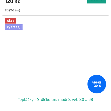
120 Kč
80 (9-12m)
Akce
Výprodej
150 Kč
–20 %
Tepláčky - Srdíčko tm. modré, vel. 80 a 98