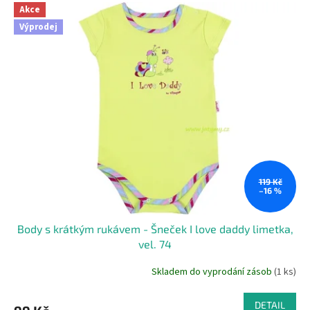
Akce
Výprodej
119 Kč
–16 %
Body s krátkým rukávem - Šneček I love daddy limetka,
vel. 74
Skladem do vyprodání zásob
(1 ks)
DETAIL