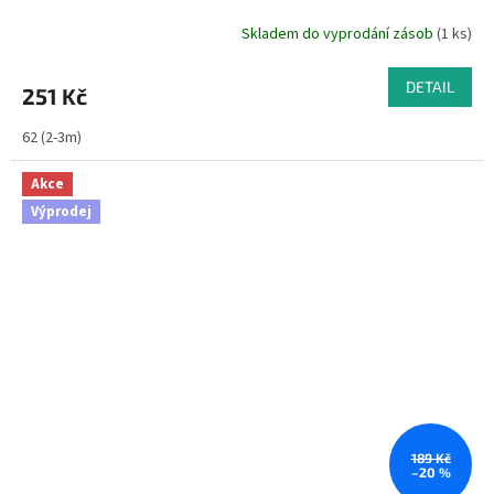
Skladem do vyprodání zásob
(1 ks)
DETAIL
251 Kč
62 (2-3m)
Akce
Výprodej
189 Kč
–20 %