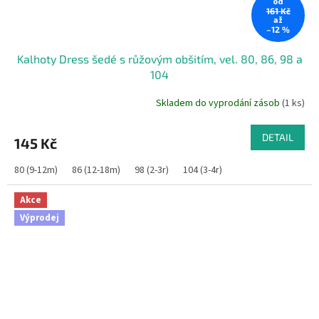
od
161 Kč
až
–12 %
Kalhoty Dress šedé s růžovým obšitím, vel. 80, 86, 98 a
104
Skladem do vyprodání zásob
(1 ks)
DETAIL
145 Kč
80 (9-12m)
86 (12-18m)
98 (2-3r)
104 (3-4r)
Akce
Výprodej