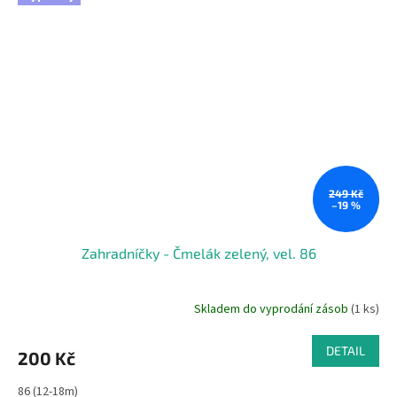
249 Kč
–19 %
Zahradníčky - Čmelák zelený, vel. 86
Skladem do vyprodání zásob
(1 ks)
DETAIL
200 Kč
86 (12-18m)