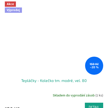
Akce
Výprodej
150 Kč
–20 %
Tepláčky - Kolečko tm. modré, vel. 80
Skladem do vyprodání zásob
(1 ks)
DETAIL