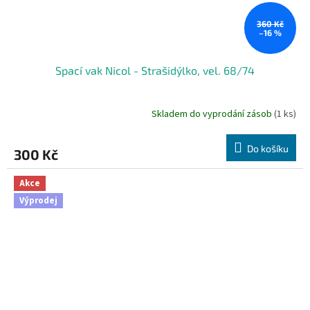
360 Kč
–16 %
Spací vak Nicol - Strašidýlko, vel. 68/74
Skladem do vyprodání zásob
(1 ks)
Do košíku
300 Kč
Akce
Výprodej