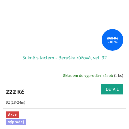
249 Kč
–10 %
Sukně s laclem - Beruška růžová, vel. 92
Skladem do vyprodání zásob
(1 ks)
DETAIL
222 Kč
92 (18-24m)
Akce
Výprodej