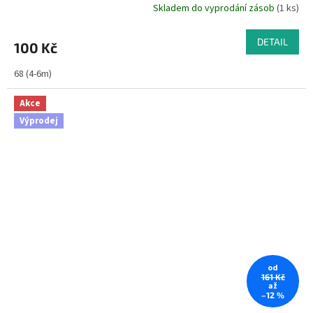
Skladem do vyprodání zásob
(1 ks)
DETAIL
100 Kč
68 (4-6m)
Akce
Výprodej
od
161 Kč
až
–12 %