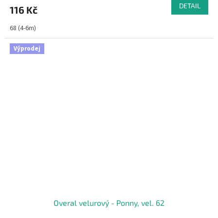
DETAIL
116 Kč
68 (4-6m)
Výprodej
Overal velurový - Ponny, vel. 62