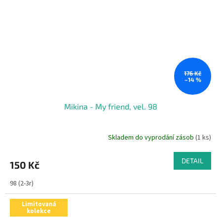
176 Kč
–14 %
Mikina - My friend, vel. 98
Skladem do vyprodání zásob
(1 ks)
DETAIL
150 Kč
98 (2-3r)
Limitovaná
kolekce