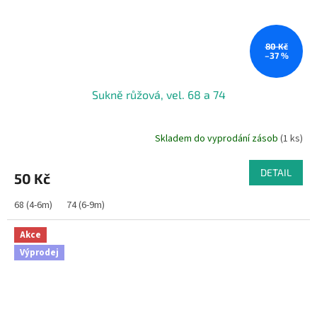
80 Kč
–37 %
Sukně růžová, vel. 68 a 74
Skladem do vyprodání zásob
(1 ks)
DETAIL
50 Kč
68 (4-6m)
74 (6-9m)
Akce
Výprodej