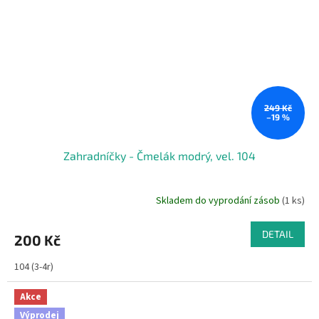
249 Kč
–19 %
Zahradníčky - Čmelák modrý, vel. 104
Skladem do vyprodání zásob
(1 ks)
DETAIL
200 Kč
104 (3-4r)
Akce
Výprodej