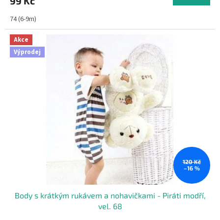
99 Kč
74 (6-9m)
Akce
Výprodej
120 Kč
–16 %
Body s krátkým rukávem a nohavičkami - Piráti modří,
vel. 68