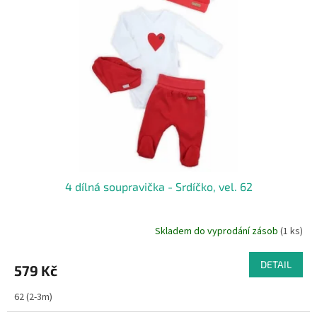
i
r
s
o
p
d
r
u
o
k
d
t
u
ů
k
t
ů
4 dílná soupravička - Srdíčko, vel. 62
Skladem do vyprodání zásob
(1 ks)
DETAIL
579 Kč
62 (2-3m)