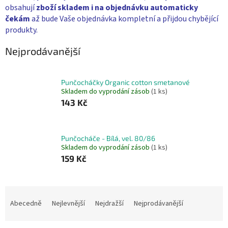
obsahují
zboží skladem i na objednávku
automaticky
čekám
až bude Vaše objednávka kompletní a přijdou chybějící
produkty.
Nejprodávanější
Punčocháčky Organic cotton smetanové
Skladem do vyprodání zásob
(1 ks)
143 Kč
Punčocháče - Bílá, vel. 80/86
Skladem do vyprodání zásob
(1 ks)
159 Kč
Ř
a
Abecedně
Nejlevnější
Nejdražší
Nejprodávanější
z
e