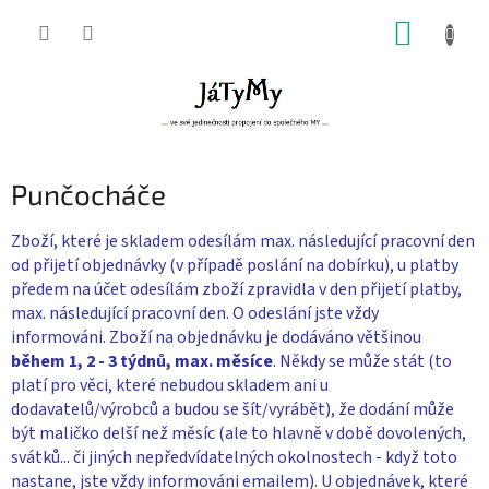
Přejít
NÁKUP
na
obsah
KOŠÍK
Punčocháče
Zboží, které je skladem odesílám max. následující pracovní den
od přijetí objednávky (v případě poslání na dobírku), u platby
předem na účet odesílám zboží zpravidla v den přijetí platby,
max. následující pracovní den. O odeslání jste vždy
informováni. Zboží na objednávku je dodáváno většinou
během 1, 2 - 3 týdnů, max. měsíce
. Někdy se může stát (to
platí pro věci, které nebudou skladem ani u
dodavatelů/výrobců a budou se šít/vyrábět), že dodání může
být maličko delší než měsíc (ale to hlavně v době dovolených,
svátků... či jiných nepředvídatelných okolnostech - když toto
nastane, jste vždy informováni emailem). U objednávek, které