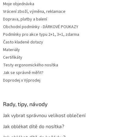
v
Moje objednávka
k
Vrácení zboží, výměna, reklamace
y
Doprava, platby a balení
v
ý
Obchodní podmínky - DÁRKOVÉ POUKAZY
p
Podmínky pro akce typu 2+1, 3+1, zdarma
i
Často kladené dotazy
s
u
Materiály
Certifikáty
Testy ergonomického nosítka
Jak se správně měřit?
Doprodej x Výprodej
Rady, tipy, návody
Jak vybrat správnou velikost oblečení
Jak oblékat dítě do nosítka?