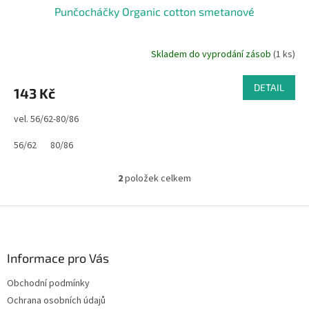
Punčocháčky Organic cotton smetanové
Skladem do vyprodání zásob
(1 ks)
DETAIL
143 Kč
vel. 56/62-80/86
56/62
80/86
2
položek celkem
O
v
l
Z
á
á
d
p
a
a
Informace pro Vás
c
t
í
Obchodní podmínky
í
p
Ochrana osobních údajů
r