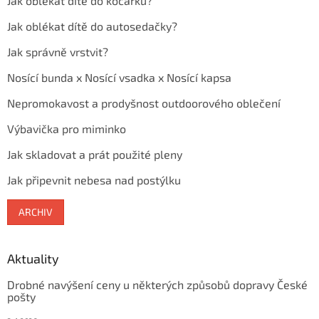
Jak oblékat dítě do kočárku?
Jak oblékat dítě do autosedačky?
Jak správně vrstvit?
Nosící bunda x Nosící vsadka x Nosící kapsa
Nepromokavost a prodyšnost outdoorového oblečení
Výbavička pro miminko
Jak skladovat a prát použité pleny
Jak připevnit nebesa nad postýlku
ARCHIV
Aktuality
Drobné navýšení ceny u některých způsobů dopravy České
pošty