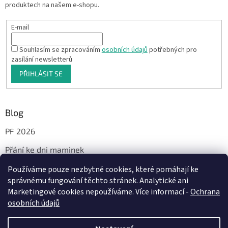
produktech na našem e-shopu.
E-mail
Souhlasím se zpracováním
osobních údajů
potřebných pro
zasílání newsletterů
PŘIHLÁSIT SE
Blog
PF 2026
Přání ke dni maminek
Používáme pouze nezbytné cookies, které pomáhají ke
správnému fungování těchto stránek. Analytické ani
Facebook
Marketingové cookies nepoužíváme. Více informací -
Ochrana
osobních údajů