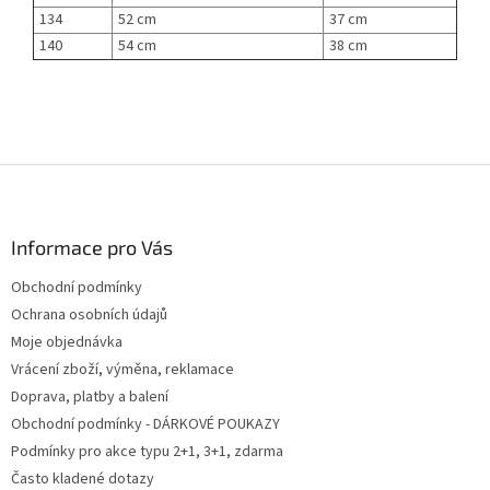
134
52 cm
37 cm
140
54 cm
38 cm
Z
á
p
a
Informace pro Vás
t
Obchodní podmínky
í
Ochrana osobních údajů
Moje objednávka
Vrácení zboží, výměna, reklamace
Doprava, platby a balení
Obchodní podmínky - DÁRKOVÉ POUKAZY
Podmínky pro akce typu 2+1, 3+1, zdarma
Často kladené dotazy