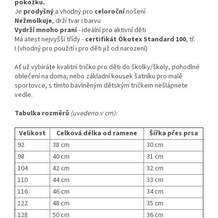
pokožku.
Je
prodyšný
a vhodný pro
celoroční
nošení
Nežmolkuje
, drží tvar i barvu
Vydrží mnoho praní
- ideální pro aktivní děti
Má atest nejvyšší třídy -
certifikát
Ökotex Standard 100
, tř.
I (vhodný pro použití i pro děti již od narození)
Ať už vybíráte kvalitní tričko pro děti do školky/školy, pohodlné
oblečení na doma, nebo základní kousek šatníku pro malé
sportovce, s tímto bavlněným dětským tričkem nešlápnete
vedle.
Tabulka rozměrů
(uvedeno v cm):
Velikost
Celková délka od ramene
Šířka přes prsa
92
38 cm
30 cm
98
40 cm
31 cm
104
42 cm
32 cm
110
44 cm
33 cm
116
46 cm
34 cm
122
48 cm
35 cm
128
50 cm
36 cm