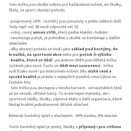
Tato trička jsou ideální volbou pro každodenní nošení, do školky,
školy, na sport i domácí pohodu.
- poupravený střih - rozměry jsou posunuty o jednu velikost dolů.
Tedy např. vel. 98 nově odpovídá vel. 92
- volný, rovný
unisex střih,
který padne klukům i holkám
- neomezuje pohyb, je pohodlné a skvěle se kombinuje s dalším
oblečením
- díky absenci potisku se hodí i jako
základ pod kostýmy, do
kroužků, na sportovní akce
nebo pro
potisk či výšivku
-
kvalita, která se dědí
- po jednom dítěti jsou dětská trička
Jožánek jako nová. Často se
dědí mezi sourozenci
- tričko
vydrží jako nové i po intenzivním nošení. Díky
nízké ceně a
vysoké kvalitě
je jedním z nejlepších poměrů cena/výkon na
českém trhu
- tato trička jsou dostupná v mnoha barvách - od neutrálních tónů
až po veselé, dětské barvy. To ocení nejen maminky, ale i
sportovní oddíly, školky, zájmové kluby a další organizace, které
hledají kvalitní jednobarevné dětské oblečení
Materiál: bavlněný úplet s elastanem - 94% bavlna, 6% elastan
Tento bavlněný úplet je jemný, hladký a
příjemný i pro citlivou