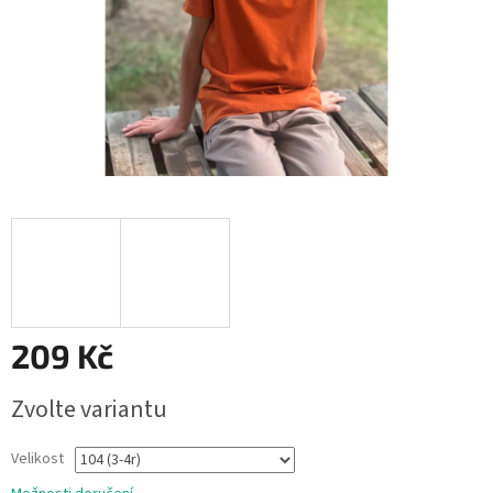
209 Kč
Měrná
Zvolte variantu
cena:
Velikost