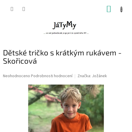
Přejít
NÁKUP
na
obsah
KOŠÍK
Dětské tričko s krátkým rukávem -
Skořicová
Průměrné
Neohodnoceno
Podrobnosti hodnocení
Značka:
Jožánek
hodnocení
produktu
je
0,0
z
5
hvězdiček.