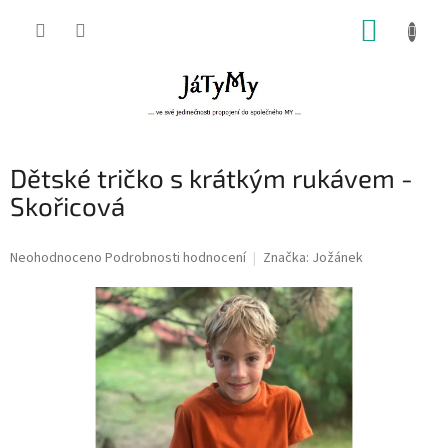
Přejít
NÁKUP
na
obsah
KOŠÍK
Dětské tričko s krátkým rukávem -
Skořicová
Průměrné
Neohodnoceno
Podrobnosti hodnocení
Značka:
Jožánek
hodnocení
produktu
je
0,0
z
5
hvězdiček.