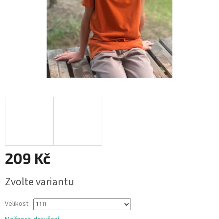
209 Kč
Měrná
Zvolte variantu
cena:
Velikost