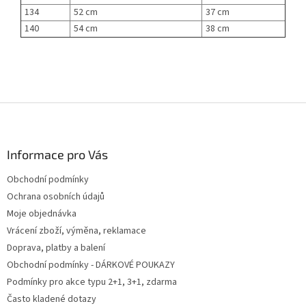
134
52 cm
37 cm
140
54 cm
38 cm
Z
á
p
a
Informace pro Vás
t
Obchodní podmínky
í
Ochrana osobních údajů
Moje objednávka
Vrácení zboží, výměna, reklamace
Doprava, platby a balení
Obchodní podmínky - DÁRKOVÉ POUKAZY
Podmínky pro akce typu 2+1, 3+1, zdarma
Často kladené dotazy