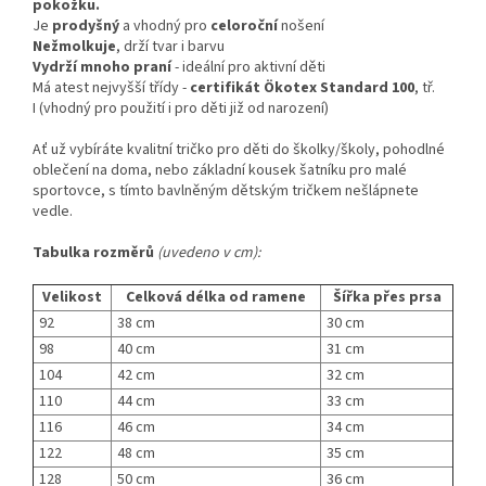
pokožku.
Je
prodyšný
a vhodný pro
celoroční
nošení
Nežmolkuje
, drží tvar i barvu
Vydrží mnoho praní
- ideální pro aktivní děti
Má atest nejvyšší třídy -
certifikát
Ökotex Standard 100
, tř.
I (vhodný pro použití i pro děti již od narození)
Ať už vybíráte kvalitní tričko pro děti do školky/školy, pohodlné
oblečení na doma, nebo základní kousek šatníku pro malé
sportovce, s tímto bavlněným dětským tričkem nešlápnete
vedle.
Tabulka rozměrů
(uvedeno v cm):
Velikost
Celková délka od ramene
Šířka přes prsa
92
38 cm
30 cm
98
40 cm
31 cm
104
42 cm
32 cm
110
44 cm
33 cm
116
46 cm
34 cm
122
48 cm
35 cm
128
50 cm
36 cm