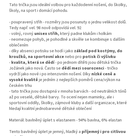
Tato trička jsou ideální volbou pro každodenní nošení, do školky,
školy, na sport i domácí pohodu.
- poupravený střih - rozměry jsou posunuty o jednu velikost dolů.
Tedy např. vel. 98 nově odpovídá vel. 92
- volný, rovný
unisex střih,
který padne klukům i holkám
- neomezuje pohyb, je pohodlné a skvěle se kombinuje s dalším
oblečením
- díky absenci potisku se hodí i jako
základ pod kostýmy, do
kroužků, na sportovní akce
nebo pro
potisk či výšivku
-
kvalita, která se dědí
- po jednom dítěti jsou dětská trička
Jožánek jako nová. Často se
dědí mezi sourozenci
- tričko
vydrží jako nové i po intenzivním nošení. Díky
nízké ceně a
vysoké kvalitě
je jedním z nejlepších poměrů cena/výkon na
českém trhu
- tato trička jsou dostupná v mnoha barvách - od neutrálních tónů
až po veselé, dětské barvy. To ocení nejen maminky, ale i
sportovní oddíly, školky, zájmové kluby a další organizace, které
hledají kvalitní jednobarevné dětské oblečení
Materiál: bavlněný úplet s elastanem - 94% bavlna, 6% elastan
Tento bavlněný úplet je jemný, hladký a
příjemný i pro citlivou