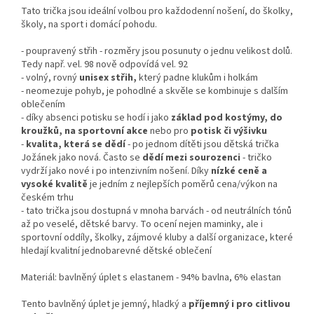
Tato trička jsou ideální volbou pro každodenní nošení, do školky,
školy, na sport i domácí pohodu.
- poupravený střih - rozměry jsou posunuty o jednu velikost dolů.
Tedy např. vel. 98 nově odpovídá vel. 92
- volný, rovný
unisex střih,
který padne klukům i holkám
- neomezuje pohyb, je pohodlné a skvěle se kombinuje s dalším
oblečením
- díky absenci potisku se hodí i jako
základ pod kostýmy, do
kroužků, na sportovní akce
nebo pro
potisk či výšivku
-
kvalita, která se dědí
- po jednom dítěti jsou dětská trička
Jožánek jako nová. Často se
dědí mezi sourozenci
- tričko
vydrží jako nové i po intenzivním nošení. Díky
nízké ceně a
vysoké kvalitě
je jedním z nejlepších poměrů cena/výkon na
českém trhu
- tato trička jsou dostupná v mnoha barvách - od neutrálních tónů
až po veselé, dětské barvy. To ocení nejen maminky, ale i
sportovní oddíly, školky, zájmové kluby a další organizace, které
hledají kvalitní jednobarevné dětské oblečení
Materiál: bavlněný úplet s elastanem - 94% bavlna, 6% elastan
Tento bavlněný úplet je jemný, hladký a
příjemný i pro citlivou