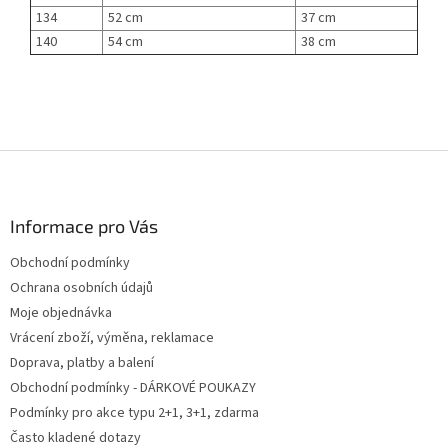
134
52 cm
37 cm
140
54 cm
38 cm
Z
á
p
a
Informace pro Vás
t
Obchodní podmínky
í
Ochrana osobních údajů
Moje objednávka
Vrácení zboží, výměna, reklamace
Doprava, platby a balení
Obchodní podmínky - DÁRKOVÉ POUKAZY
Podmínky pro akce typu 2+1, 3+1, zdarma
Často kladené dotazy