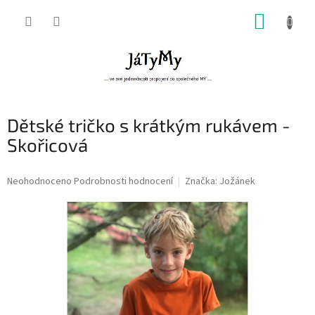
Přejít
NÁKUP
na
obsah
KOŠÍK
Dětské tričko s krátkým rukávem -
Skořicová
Průměrné
Neohodnoceno
Podrobnosti hodnocení
Značka:
Jožánek
hodnocení
produktu
je
0,0
z
5
hvězdiček.