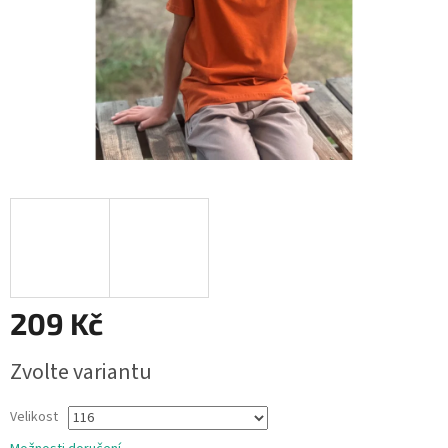
209 Kč
Měrná
Zvolte variantu
cena:
Velikost