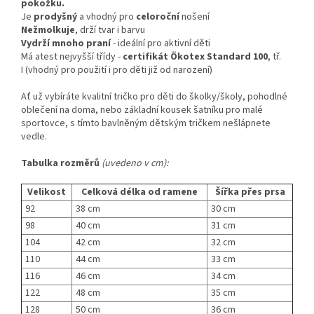
pokožku.
Je
prodyšný
a vhodný pro
celoroční
nošení
Nežmolkuje
, drží tvar i barvu
Vydrží mnoho praní
- ideální pro aktivní děti
Má atest nejvyšší třídy -
certifikát
Ökotex Standard 100
, tř.
I (vhodný pro použití i pro děti již od narození)
Ať už vybíráte kvalitní tričko pro děti do školky/školy, pohodlné
oblečení na doma, nebo základní kousek šatníku pro malé
sportovce, s tímto bavlněným dětským tričkem nešlápnete
vedle.
Tabulka rozměrů
(uvedeno v cm):
Velikost
Celková délka od ramene
Šířka přes prsa
92
38 cm
30 cm
98
40 cm
31 cm
104
42 cm
32 cm
110
44 cm
33 cm
116
46 cm
34 cm
122
48 cm
35 cm
128
50 cm
36 cm