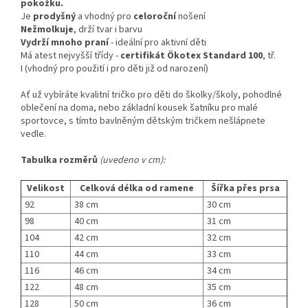
pokožku.
Je
prodyšný
a vhodný pro
celoroční
nošení
Nežmolkuje
, drží tvar i barvu
Vydrží mnoho praní
- ideální pro aktivní děti
Má atest nejvyšší třídy -
certifikát
Ökotex Standard 100
, tř.
I (vhodný pro použití i pro děti již od narození)
Ať už vybíráte kvalitní tričko pro děti do školky/školy, pohodlné
oblečení na doma, nebo základní kousek šatníku pro malé
sportovce, s tímto bavlněným dětským tričkem nešlápnete
vedle.
Tabulka rozměrů
(uvedeno v cm):
Velikost
Celková délka od ramene
Šířka přes prsa
92
38 cm
30 cm
98
40 cm
31 cm
104
42 cm
32 cm
110
44 cm
33 cm
116
46 cm
34 cm
122
48 cm
35 cm
128
50 cm
36 cm