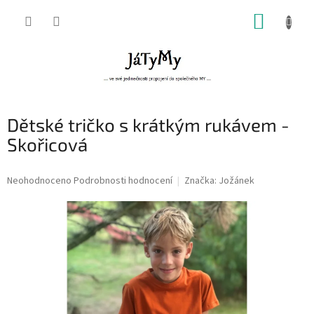
Přejít
NÁKUP
na
obsah
KOŠÍK
Dětské tričko s krátkým rukávem -
Skořicová
Průměrné
Neohodnoceno
Podrobnosti hodnocení
Značka:
Jožánek
hodnocení
produktu
je
0,0
z
5
hvězdiček.