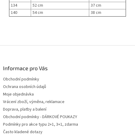
134
52 cm
37 cm
140
54 cm
38 cm
Z
á
p
a
Informace pro Vás
t
Obchodní podmínky
í
Ochrana osobních údajů
Moje objednávka
Vrácení zboží, výměna, reklamace
Doprava, platby a balení
Obchodní podmínky - DÁRKOVÉ POUKAZY
Podmínky pro akce typu 2+1, 3+1, zdarma
Často kladené dotazy