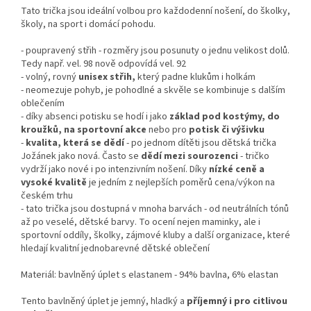
Tato trička jsou ideální volbou pro každodenní nošení, do školky,
školy, na sport i domácí pohodu.
- poupravený střih - rozměry jsou posunuty o jednu velikost dolů.
Tedy např. vel. 98 nově odpovídá vel. 92
- volný, rovný
unisex střih,
který padne klukům i holkám
- neomezuje pohyb, je pohodlné a skvěle se kombinuje s dalším
oblečením
- díky absenci potisku se hodí i jako
základ pod kostýmy, do
kroužků, na sportovní akce
nebo pro
potisk či výšivku
-
kvalita, která se dědí
- po jednom dítěti jsou dětská trička
Jožánek jako nová. Často se
dědí mezi sourozenci
- tričko
vydrží jako nové i po intenzivním nošení. Díky
nízké ceně a
vysoké kvalitě
je jedním z nejlepších poměrů cena/výkon na
českém trhu
- tato trička jsou dostupná v mnoha barvách - od neutrálních tónů
až po veselé, dětské barvy. To ocení nejen maminky, ale i
sportovní oddíly, školky, zájmové kluby a další organizace, které
hledají kvalitní jednobarevné dětské oblečení
Materiál: bavlněný úplet s elastanem - 94% bavlna, 6% elastan
Tento bavlněný úplet je jemný, hladký a
příjemný i pro citlivou