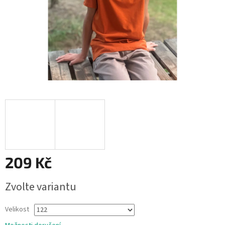
209 Kč
Měrná
Zvolte variantu
cena:
Velikost