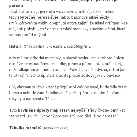
porodu
- bohatě řasená je jen vnější vrstva sukně, vnitřní je úzká - sukně
tedy
zbytečně nerozšiřuje
(jak to balonové sukně někdy
umí). Zároveň ta vnitřní obepnutá vrstva zajistí, že sukně drží tam, kde
má, i při pohybu, což ocení obzvlášť maminky s malými dětmi, které
se musí pořád ohýbat
Materiál: 94% bavlna, 6% elastan, cca 165gr/m2
Kdo má rád přírodní materiály, a hlavně bavlnu, ten z tohoto úpletu
nemůže nebýt nadšený. Je hladký, pevný a přitom tak akorát lehký,
nežmolkuje ani po mnoha praních. Pokožka v něm dýchá, netrpí (ani
ta citlivá). V těchto úpletech budete prostě doslova jako v bavlnce.
Díky elastanu se látka krásně přizpůsobí Vaší postavě, bude déle držet
barvu a nebude Vám žmolkovat. Sukně je připravena sloužit Vám
roky. I po narození děťátka.
Tyto
bavlněné úplety mají atest nejvyšší třídy
Ökotex certifikát
Standard 100, tř. I (vhodný pro použití i pro děti již od narození).
Tabulka rozměrů
(
uvedeno v cm
):