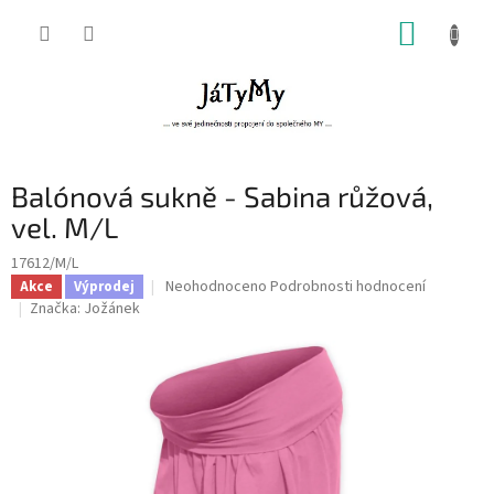
Přejít
NÁKUP
na
obsah
KOŠÍK
Balónová sukně - Sabina růžová,
vel. M/L
17612/M/L
Průměrné
Neohodnoceno
Podrobnosti hodnocení
Akce
Výprodej
hodnocení
Značka:
Jožánek
produktu
je
0,0
z
5
hvězdiček.