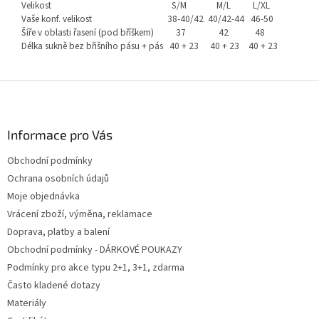
Velikost
S/M
M/L
L/XL
Vaše konf. velikost
38-40/42
40/42-44
46-50
Šíře v oblasti řasení (pod bříškem)
37
42
48
Délka sukně bez břišního pásu + pás
40 + 23
40 + 23
40 + 23
Z
á
p
a
Informace pro Vás
t
Obchodní podmínky
í
Ochrana osobních údajů
Moje objednávka
Vrácení zboží, výměna, reklamace
Doprava, platby a balení
Obchodní podmínky - DÁRKOVÉ POUKAZY
Podmínky pro akce typu 2+1, 3+1, zdarma
Často kladené dotazy
Materiály