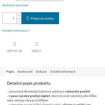
Možnosti doručení
Přidat do košíku
Detailní informace
ZEPTAT SE
SDÍLET
Popis
Hodnocení
Diskuze
Ostatní informace
Detailní popis produktu
- dvouvrstvá těhotenská balónová sukně pro
celoroční použití
-
v pase vysoký pružný náplet
, který lze nosit natažený přes bříško
nebo ohrnutý dole pod bříškem
- s ohrnutým pasem běžná dámská sukně,
užijete ji určitě i po