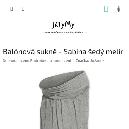
Přejít
NÁKUP
na
obsah
KOŠÍK
Balónová sukně - Sabina šedý melír
Průměrné
Neohodnoceno
Podrobnosti hodnocení
Značka:
Jožánek
hodnocení
produktu
je
0,0
z
5
hvězdiček.