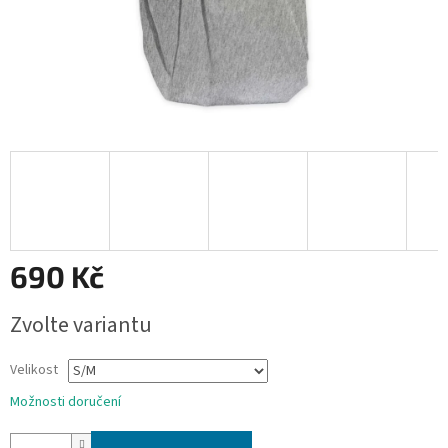
690 Kč
Měrná
Zvolte variantu
cena:
Velikost
Možnosti doručení