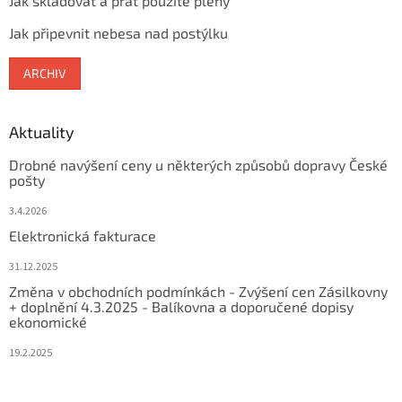
Jak skladovat a prát použité pleny
Jak připevnit nebesa nad postýlku
ARCHIV
Aktuality
Drobné navýšení ceny u některých způsobů dopravy České
pošty
3.4.2026
Elektronická fakturace
31.12.2025
Změna v obchodních podmínkách - Zvýšení cen Zásilkovny
+ doplnění 4.3.2025 - Balíkovna a doporučené dopisy
ekonomické
19.2.2025