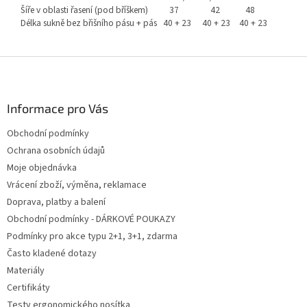
Šíře v oblasti řasení (pod bříškem)
37
42
48
Délka sukně bez břišního pásu + pás
40 + 23
40 + 23
40 + 23
Z
á
p
a
Informace pro Vás
t
Obchodní podmínky
í
Ochrana osobních údajů
Moje objednávka
Vrácení zboží, výměna, reklamace
Doprava, platby a balení
Obchodní podmínky - DÁRKOVÉ POUKAZY
Podmínky pro akce typu 2+1, 3+1, zdarma
Často kladené dotazy
Materiály
Certifikáty
Testy ergonomického nosítka