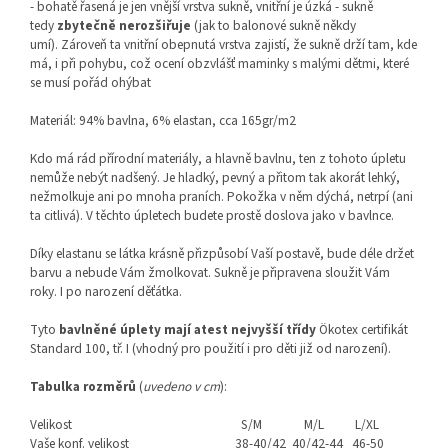
- bohatě řasená je jen vnější vrstva sukně, vnitřní je úzká - sukně
tedy
zbytečně nerozšiřuje
(jak to balonové sukně někdy
umí). Zároveň ta vnitřní obepnutá vrstva zajistí, že sukně drží tam, kde
má, i při pohybu, což ocení obzvlášť maminky s malými dětmi, které
se musí pořád ohýbat
Materiál: 94% bavlna, 6% elastan, cca 165gr/m2
Kdo má rád přírodní materiály, a hlavně bavlnu, ten z tohoto úpletu
nemůže nebýt nadšený. Je hladký, pevný a přitom tak akorát lehký,
nežmolkuje ani po mnoha praních. Pokožka v něm dýchá, netrpí (ani
ta citlivá). V těchto úpletech budete prostě doslova jako v bavlnce.
Díky elastanu se látka krásně přizpůsobí Vaší postavě, bude déle držet
barvu a nebude Vám žmolkovat. Sukně je připravena sloužit Vám
roky. I po narození děťátka.
Tyto
bavlněné úplety mají atest nejvyšší třídy
Ökotex certifikát
Standard 100, tř. I (vhodný pro použití i pro děti již od narození).
Tabulka rozměrů
(
uvedeno v cm
):
Velikost
S/M
M/L
L/XL
Vaše konf. velikost
38-40/42
40/42-44
46-50