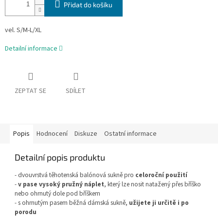
Přidat do košíku
vel. S/M-L/XL
Detailní informace
ZEPTAT SE
SDÍLET
Popis
Hodnocení
Diskuze
Ostatní informace
Detailní popis produktu
- dvouvrstvá těhotenská balónová sukně pro
celoroční použití
-
v pase vysoký pružný náplet
, který lze nosit natažený přes bříško
nebo ohrnutý dole pod bříškem
- s ohrnutým pasem běžná dámská sukně,
užijete ji určitě i po
porodu