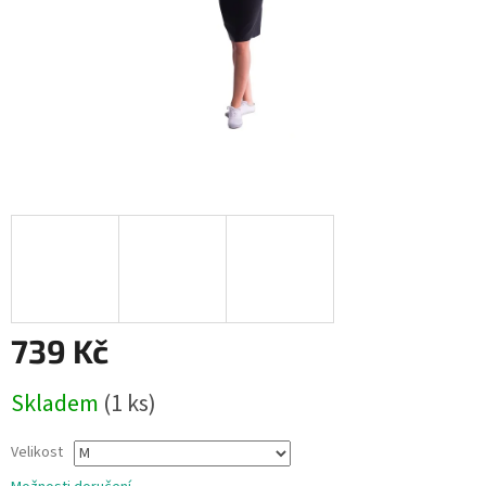
739 Kč
Měrná
Skladem
(1 ks)
cena:
Velikost