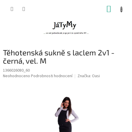
Přejít
NÁKUP
na
obsah
KOŠÍK
Těhotenská sukně s laclem 2v1 -
černá, vel. M
1366026080_60
Průměrné
Neohodnoceno
Podrobnosti hodnocení
Značka:
Oasi
hodnocení
produktu
je
0,0
z
5
hvězdiček.