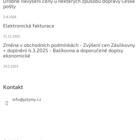
Drobné navýšení ceny u některých způsobů dopravy České
pošty
3.4.2026
Elektronická fakturace
31.12.2025
Změna v obchodních podmínkách - Zvýšení cen Zásilkovny
+ doplnění 4.3.2025 - Balíkovna a doporučené dopisy
ekonomické
19.2.2025
Kontakt
info
@
jatymy.cz