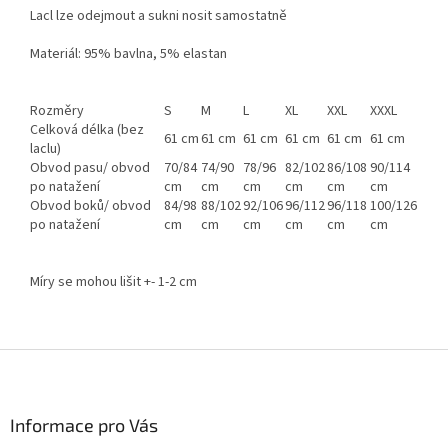
Lacl lze odejmout a sukni nosit samostatně
Materiál: 95% bavlna, 5% elastan
Rozměry
S
M
L
XL
XXL
XXXL
Celková délka (bez
61 cm
61 cm
61 cm
61 cm
61 cm
61 cm
laclu)
Obvod pasu/ obvod
70/84
74/90
78/96
82/102
86/108
90/114
po natažení
cm
cm
cm
cm
cm
cm
Obvod boků/ obvod
84/98
88/102
92/106
96/112
96/118
100/126
po natažení
cm
cm
cm
cm
cm
cm
Míry se mohou lišit +- 1-2 cm
Z
á
p
a
Informace pro Vás
t