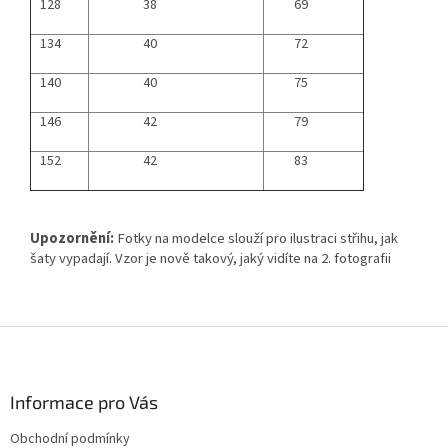
128
38
69
134
40
72
140
40
75
146
42
79
152
42
83
Upozornění:
Fotky na modelce slouží pro ilustraci střihu, jak
šaty vypadají. Vzor je nově takový, jaký vidíte na 2. fotografii
Z
á
p
a
Informace pro Vás
t
Obchodní podmínky
í