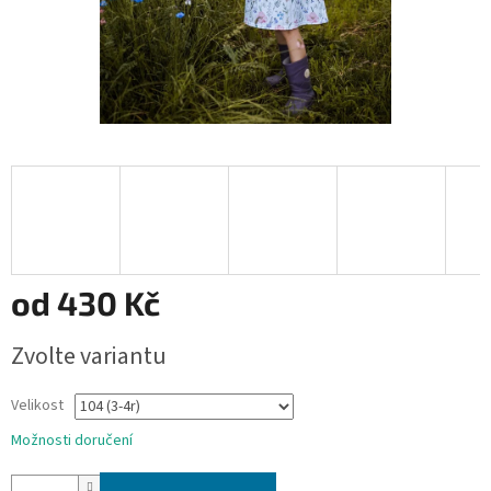
od
430 Kč
Měrná
Zvolte variantu
cena:
Velikost
Možnosti doručení