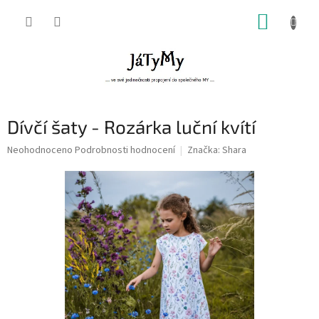
Přejít
NÁKUP
na
obsah
KOŠÍK
Dívčí šaty - Rozárka luční kvítí
Průměrné
Neohodnoceno
Podrobnosti hodnocení
Značka:
Shara
hodnocení
produktu
je
0,0
z
5
hvězdiček.