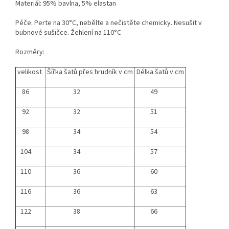
Materiál: 95% bavlna, 5% elastan
Péče: Perte na 30°C, nebělte a nečistěte chemicky. Nesušit v
bubnové sušičce. Žehlení na 110°C
Rozměry:
velikost
Šířka šatů přes hrudník v cm
Délka šatů v cm
86
32
49
92
32
51
98
34
54
104
34
57
110
36
60
116
36
63
122
38
66