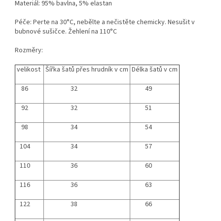
Materiál: 95% bavlna, 5% elastan
Péče: Perte na 30°C, nebělte a nečistěte chemicky. Nesušit v
bubnové sušičce. Žehlení na 110°C
Rozměry:
velikost
Šířka šatů přes hrudník v cm
Délka šatů v cm
86
32
49
92
32
51
98
34
54
104
34
57
110
36
60
116
36
63
122
38
66