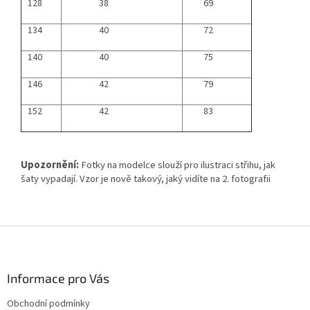
128
38
69
134
40
72
140
40
75
146
42
79
152
42
83
Upozornění:
Fotky na modelce slouží pro ilustraci střihu, jak
šaty vypadají. Vzor je nově takový, jaký vidíte na 2. fotografii
Z
á
p
a
Informace pro Vás
t
Obchodní podmínky
í