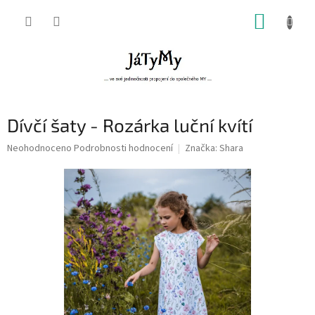
Přejít
NÁKUP
na
obsah
KOŠÍK
Dívčí šaty - Rozárka luční kvítí
Průměrné
Neohodnoceno
Podrobnosti hodnocení
Značka:
Shara
hodnocení
produktu
je
0,0
z
5
hvězdiček.