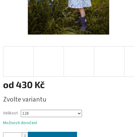
od
430 Kč
Měrná
Zvolte variantu
cena:
Velikost
Možnosti doručení