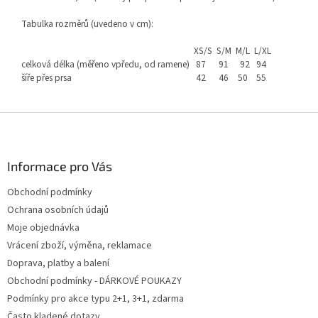
Tabulka rozměrů (uvedeno v cm):
XS/S
S/M
M/L
L/XL
celková délka (měřeno vpředu, od ramene)
87
91
92
94
šíře přes prsa
42
46
50
55
Z
á
p
a
Informace pro Vás
t
Obchodní podmínky
í
Ochrana osobních údajů
Moje objednávka
Vrácení zboží, výměna, reklamace
Doprava, platby a balení
Obchodní podmínky - DÁRKOVÉ POUKAZY
Podmínky pro akce typu 2+1, 3+1, zdarma
Často kladené dotazy