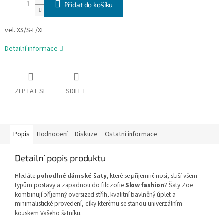
Přidat do košíku
vel. XS/S-L/XL
Detailní informace
ZEPTAT SE
SDÍLET
Popis
Hodnocení
Diskuze
Ostatní informace
Detailní popis produktu
Hledáte
pohodlné dámské šaty
, které se příjemně nosí, sluší všem
typům postavy a zapadnou do filozofie
Slow fashion
? Šaty Zoe
kombinují příjemný oversized střih, kvalitní bavlněný úplet a
minimalistické provedení, díky kterému se stanou univerzálním
kouskem Vašeho šatníku.