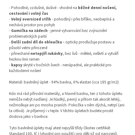
- Pohodlné, vzdušné, slušivé - vhodné na
běžné denní nošení,
cestování i volný čas
-
Volný oversized střih
- pohodlný i přes bříško, neobepíná a
nechává prostor pro pohyb
-
Gumička na zádech
- jemné vytvarování bez zvýraznění
problematických partií
-
Delší zadní díl do obloučku -
opticky prodlužuje postavu a
působí velmi přirozeně
- přinechané
netopýří rukávky
, bez švů - měkké, neškrtí a vytváří
hezkou linii ramen
-
kapsy
skryté v bočních švech - nenápadné, ale praktické pro
každodenní nošení
Materiál: bavlněný úplet - 94% bavlna, 6% elastan (cca 185
gr/m2)
Kdo má rád přírodní materiály, a hlavně bavlnu, ten z tohoto úpletu
nemůže nebýt nadšený. Je hladký, pevný a přitom tak akorát lehký,
nežmolkuje ani po mnoha praních. Pokožka v něm dýchá, netrpí (ani
ta citlivá). Je příjemný i v teple. V těchto úpletech budete prostě
doslova jako v bavlnce.
Tyto bavlněné úplety mají atest nejvyšší třídy Ökotex certifikát
Standard 100, tř. I (vhodný pro použití i pro děti již od narození).