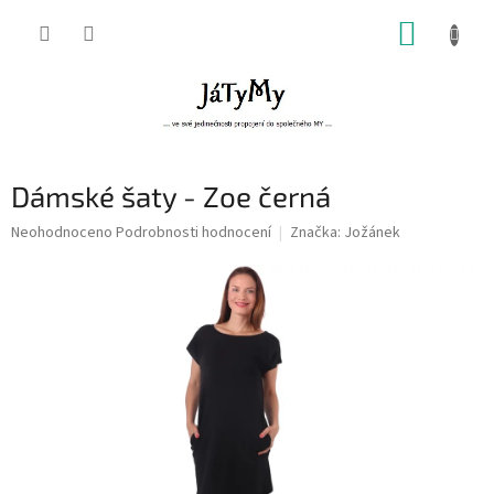
Přejít
NÁKUP
na
obsah
KOŠÍK
Dámské šaty - Zoe černá
Průměrné
Neohodnoceno
Podrobnosti hodnocení
Značka:
Jožánek
hodnocení
produktu
je
0,0
z
5
hvězdiček.