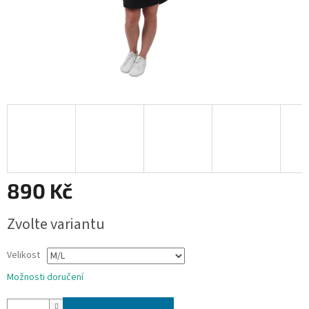
890 Kč
Měrná
Zvolte variantu
cena:
Velikost
Možnosti doručení