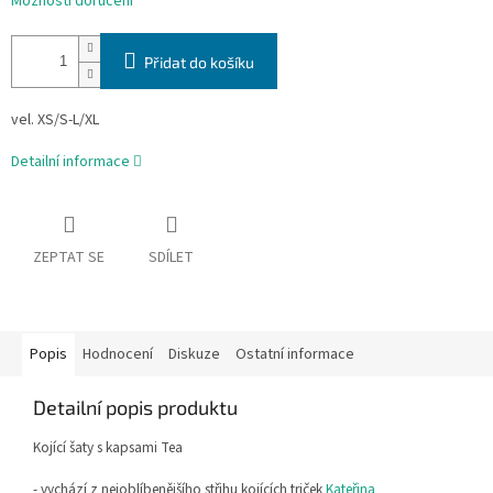
Možnosti doručení
Přidat do košíku
vel. XS/S-L/XL
Detailní informace
ZEPTAT SE
SDÍLET
Popis
Hodnocení
Diskuze
Ostatní informace
Detailní popis produktu
Kojící šaty s kapsami Tea
- vychází z nejoblíbenějšího střihu kojících triček
Kateřina