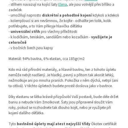
- střihem navazují na kojící šaty
Elena
, ale jsou volnější přes bříško a
zadeček
- umožňují naprosto
diskrétní a pohodlné kojení
kdykoli a kdekoli
- kolemjdoucí si ani nevšimnou, že kojíte - odhalíte jen tolik, kolik
potřebujete, a to Vám přikryje hlavička děťátka
-
univerzální střih
pro všechny příležitosti
- k lodičkám, teniskám, sandálům nebo kozačkám -
využijete je
celoročně
- v bočních švech jsou kapsy
Materiál: 94% bavlna, 6% elastan, cca 185gr/m2
Kdo má rád přírodní materiály, a hlavně bavlnu, ten z tohoto úpletu
nemůže nebýt nadšený. Je hladký, pevný a přitom tak akorát lehký,
nežmolkuje ani po mnoha praních. Pokožka v něm dýchá, netrpí (ani
ta citlivá). V těchto úpletech budete prostě doslova jako v bavlnce.
Díky elastanu se látka krásně přizpůsobí Vaší postavě, bude déle držet
barvu a nebude Vám žmolkovat. Šaty jsou připravené sloužit Vám
roky, pokud se rozhodnete tak dlouho kojit, nebo je využijete při
kojení dalšího děťátka.
Tyto
bavlněné úplety mají atest nejvyšší třídy
Ökotex certifikát