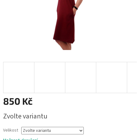
850 Kč
Měrná
Zvolte variantu
cena:
Velikost