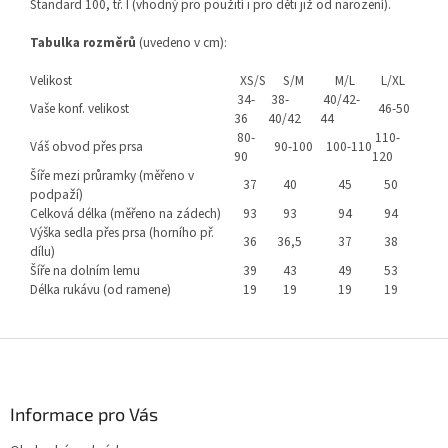
Standard 100, tř. I (vhodný pro použití i pro děti již od narození).
Tabulka rozměrů
(uvedeno v cm):
Velikost
XS/S
S/M
M/L
L/XL
34-
38-
40/42-
Vaše konf. velikost
46-50
36
40/42
44
80-
110-
Váš obvod přes prsa
90-100
100-110
90
120
Šíře mezi průramky (měřeno v
37
40
45
50
podpaží)
Celková délka (měřeno na zádech)
93
93
94
94
Výška sedla přes prsa (horního př.
36
36,5
37
38
dílu)
Šíře na dolním lemu
39
43
49
53
Délka rukávu (od ramene)
19
19
19
19
Z
á
p
a
Informace pro Vás
t