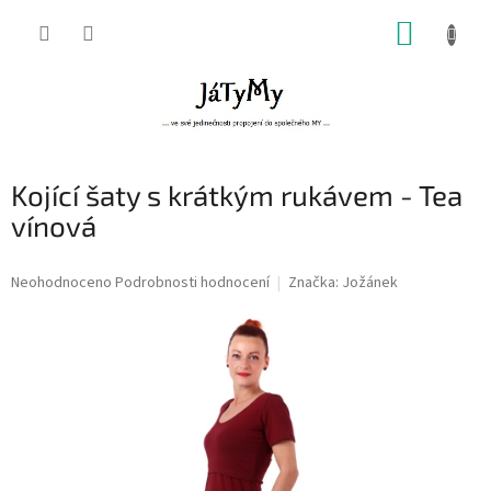
Přejít
NÁKUP
na
obsah
KOŠÍK
Kojící šaty s krátkým rukávem - Tea
vínová
Průměrné
Neohodnoceno
Podrobnosti hodnocení
Značka:
Jožánek
hodnocení
produktu
je
0,0
z
5
hvězdiček.