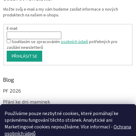
Vložte svůj e-mail a my vám budeme zasílat informace o nových
produktech na našem e-shopu.
E-mail
Souhlasím se zpracováním
osobních údajů
potřebných pro
zasílání newsletterů
PŘIHLÁSIT SE
Blog
PF 2026
Přání ke dni maminek
Používáme pouze nezbytné cookies, které pomáhají ke
správnému fungování těchto stránek. Analytické ani
Facebook
Marketingové cookies nepoužíváme. Více informací -
Ochrana
osobních údajů