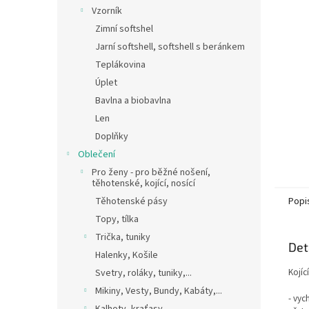
n
Vzorník
e
Zimní softshel
l
Jarní softshell, softshell s beránkem
Teplákovina
Úplet
Bavlna a biobavlna
Len
Doplňky
Oblečení
Pro ženy - pro běžné nošení,
těhotenské, kojící, nosící
Těhotenské pásy
Popi
Topy, tílka
Trička, tuniky
Det
Halenky, Košile
Kojíc
Svetry, roláky, tuniky,...
Mikiny, Vesty, Bundy, Kabáty,...
- vyc