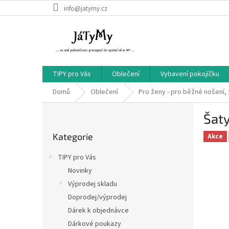
Přejít
info@jatymy.cz
na
obsah
TIPY pro Vás
Oblečení
Vybavení pokojíčku
Domů
Oblečení
Pro ženy - pro běžné nošení, 
P
Šaty
o
Přeskočit
s
Kategorie
kategorie
Akce
t
r
TIPY pro Vás
a
Novinky
n
Výprodej skladu
n
í
Doprodej/výprodej
p
Dárek k objednávce
a
Dárkové poukazy