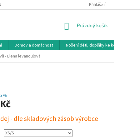
NÁVKA
VRÁCENÍ ZBOŽÍ, VÝMĚNA, REKLAMACE
Přihlášení
DOPRAVA, PLATBY A B
NÁKUPNÍ
Prázdný košík
KOŠÍK
í
Domov a domácnost
Nošení dětí, doplňky ke kočárkům
vů - Elena levandulová
S
6 %
 Kč
dej - dle skladových zásob výrobce