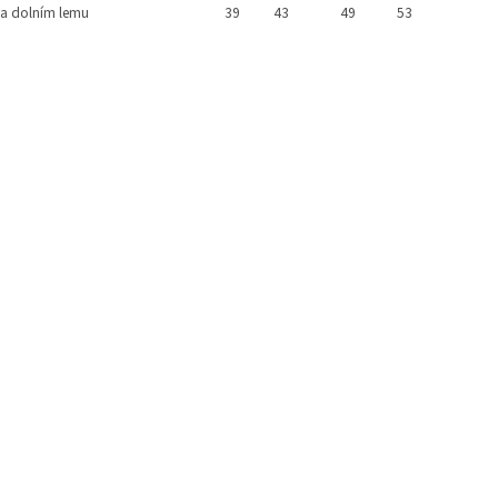
na dolním lemu
39
43
49
53