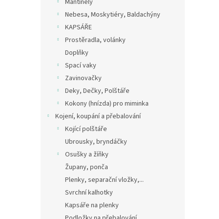
Mantinely
Nebesa, Moskytiéry, Baldachýny
KAPSÁŘE
Prostěradla, volánky
Doplňky
Spací vaky
Zavinovačky
Deky, Dečky, Polštáře
Kokony (hnízda) pro miminka
Kojení, koupání a přebalování
Kojící polštáře
Ubrousky, bryndáčky
Osušky a žíňky
Župany, ponča
Plenky, separační vložky,...
Svrchní kalhotky
Kapsáře na plenky
Podložky na přebalování