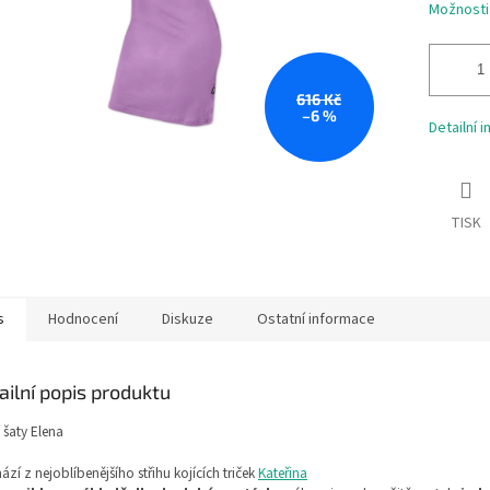
Možnosti
616 Kč
–6 %
Detailní 
TISK
s
Hodnocení
Diskuze
Ostatní informace
ailní popis produktu
í šaty Elena
hází z nejoblíbenějšího střihu kojících triček
Kateřina