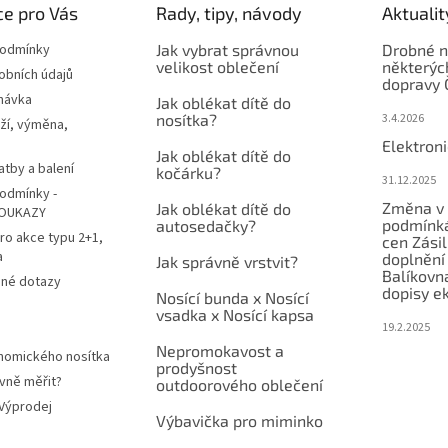
e pro Vás
Rady, tipy, návody
Aktualit
podmínky
Jak vybrat správnou
Drobné n
velikost oblečení
některýc
obních údajů
dopravy 
návka
Jak oblékat dítě do
nosítka?
3.4.2026
ží, výměna,
Elektron
Jak oblékat dítě do
atby a balení
kočárku?
31.12.2025
odmínky -
Změna v 
Jak oblékat dítě do
OUKAZY
podmínká
autosedačky?
ro akce typu 2+1,
cen Zási
a
doplnění
Jak správně vrstvit?
Balíkovn
ené dotazy
dopisy e
Nosící bunda x Nosící
vsadka x Nosící kapsa
19.2.2025
Nepromokavost a
nomického nosítka
prodyšnost
vně měřit?
outdoorového oblečení
 Výprodej
Výbavička pro miminko