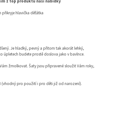
ím z top produktů naší nabídky
m přikryje hlavička děťátka
šený. Je hladký, pevný a přitom tak akorát lehký,
to úpletech budete prostě doslova jako v bavlnce.
e Vám žmolkovat. Šaty jsou připravené sloužit Vám roky,
 I (vhodný pro použití i pro děti již od narození).