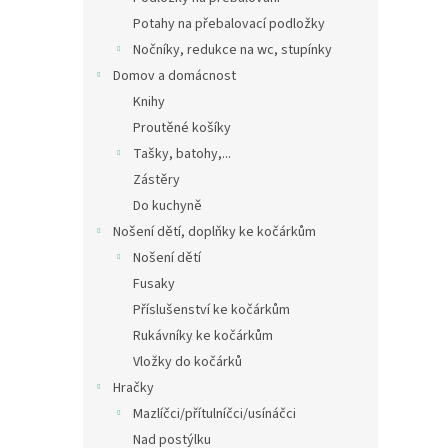
Potahy na přebalovací podložky
Nočníky, redukce na wc, stupínky
Domov a domácnost
Knihy
Proutěné košíky
Tašky, batohy,...
Zástěry
Do kuchyně
Nošení dětí, doplňky ke kočárkům
Nošení dětí
Fusaky
Příslušenství ke kočárkům
Rukávníky ke kočárkům
Vložky do kočárků
Hračky
Mazlíčci/přítulníčci/usínáčci
Nad postýlku