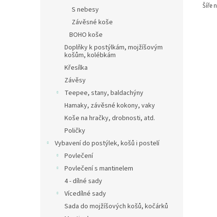
Šíře 
S nebesy
Závěsné koše
BOHO koše
Doplňky k postýlkám, mojžíšovým
košům, kolébkám
Křesílka
Závěsy
Teepee, stany, baldachýny
Hamaky, závěsné kokony, vaky
Koše na hračky, drobnosti, atd.
Poličky
Vybavení do postýlek, košů i postelí
Povlečení
Povlečení s mantinelem
4 - dílné sady
Vícedílné sady
Sada do mojžíšových košů, kočárků