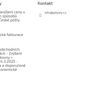
y
Kontakt
avýšení ceny u
info
@
jatymy.cz
h způsobů
České pošty
ická fakturace
obchodních
ch - Zvýšení
lkovny +
 4.3.2025 -
a a doporučené
konomické