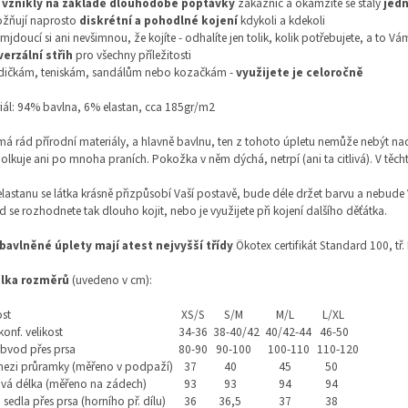
y
vznikly na základě dlouhodobé poptávky
zákaznic a okamžitě se staly
jedn
ožňují naprosto
diskrétní a pohodlné kojení
kdykoli a kdekoli
emjdoucí si ani nevšimnou, že kojíte - odhalíte jen tolik, kolik potřebujete, a to Vá
erzální střih
pro všechny příležitosti
lodičkám, teniskám, sandálům nebo kozačkám -
využijete je celoročně
iál: 94% bavlna, 6% elastan, cca 185gr/m2
á rád přírodní materiály, a hlavně bavlnu, ten z tohoto úpletu nemůže nebýt nad
lkuje ani po mnoha praních. Pokožka v něm dýchá, netrpí (ani ta citlivá). V těch
elastanu se látka krásně přizpůsobí Vaší postavě, bude déle držet barvu a nebud
 se rozhodnete tak dlouho kojit, nebo je využijete při kojení dalšího děťátka.
bavlněné úplety mají atest nejvyšší třídy
Ökotex certifikát Standard 100, tř.
lka rozměrů
(uvedeno v cm):
ost
XS/S
S/M
M/L
L/XL
konf. velikost
34-36
38-40/42
40/42-44
46-50
bvod přes prsa
80-90
90-100
100-110
110-120
 mezi průramky (měřeno v podpaží)
37
40
45
50
vá délka (měřeno na zádech)
93
93
94
94
 sedla přes prsa (horního př. dílu)
36
36,5
37
38