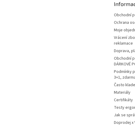
Informac
í
Obchodní 
Ochrana os
Moje objed
Vrácení zbo
reklamace
Doprava, pl
Obchodní p
DÁRKOVÉ P
Podmínky p
3+1, zdarm
Často klad
Materiály
Certifikáty
Testy ergo
Jak se sprá
Doprodej x