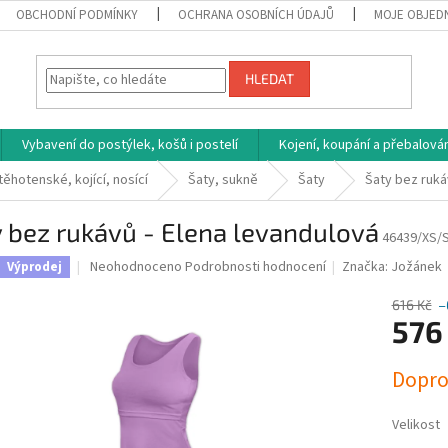
OBCHODNÍ PODMÍNKY
OCHRANA OSOBNÍCH ÚDAJŮ
MOJE OBJED
HLEDAT
Vybavení do postýlek, košů i postelí
Kojení, koupání a přebalován
těhotenské, kojící, nosící
Šaty, sukně
Šaty
Šaty bez ruká
 bez rukávů - Elena levandulová
46439/XS/
Průměrné
Neohodnoceno
Podrobnosti hodnocení
Značka:
Jožánek
Výprodej
hodnocení
produktu
616 Kč
–
je
576
0,0
z
Měrná
Dopro
5
cena:
hvězdiček.
Velikost