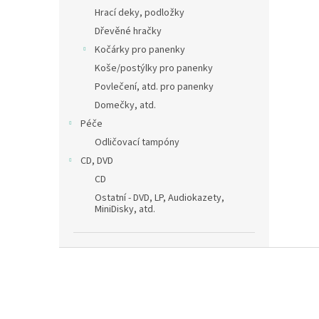
Hrací deky, podložky
Dřevěné hračky
Kočárky pro panenky
Koše/postýlky pro panenky
Povlečení, atd. pro panenky
Domečky, atd.
Péče
Odličovací tampóny
CD, DVD
CD
Ostatní - DVD, LP, Audiokazety,
MiniDisky, atd.
Z
á
p
a
t