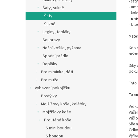
Kalhoty, kraťasy
- šat
- um
Šaty, sukně
- kol
Šaty
-
univ
Sukně
- k 
Legíny, tepláky
Mater
Soupravy
Noční košile, pyžama
Kdo m
nežmo
Spodní prádlo
Doplňky
Díky 
pokud
Pro miminka, děti
Pro muže
Tyto
Vybavení pokojíčku
Tabu
Postýlky
Mojžíšovy koše, kolébky
Velik
Mojžíšovy koše
Vaše 
Váš o
Proutěné koše
Šíře
S mini boudou
Celko
Výška
S boudou