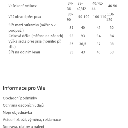
34-
38-
40/42-
Vaše konf. velikost
46-50
36
40/42
44
80-
110-
Váš obvod přes prsa
90-100
100-110
90
120
Šíře mezi průramky (měřeno v
37
40
45
50
podpaží)
Celková délka (měřeno na zádech)
93
93
94
94
Výška sedla přes prsa (horního př.
36
36,5
37
38
dílu)
Šíře na dolním lemu
39
43
49
53
Z
á
p
a
Informace pro Vás
t
Obchodní podmínky
í
Ochrana osobních údajů
Moje objednávka
Vrácení zboží, výměna, reklamace
Doprava, platby a balení