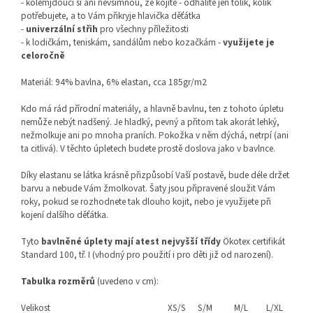
- kolemjdoucí si ani nevšimnou, že kojíte - odhalíte jen tolik, kolik
potřebujete, a to Vám přikryje hlavička děťátka
-
univerzální střih
pro všechny příležitosti
- k lodičkám, teniskám, sandálům nebo kozačkám -
využijete je
celoročně
Materiál: 94% bavlna, 6% elastan, cca 185gr/m2
Kdo má rád přírodní materiály, a hlavně bavlnu, ten z tohoto úpletu
nemůže nebýt nadšený. Je hladký, pevný a přitom tak akorát lehký,
nežmolkuje ani po mnoha praních. Pokožka v něm dýchá, netrpí (ani
ta citlivá). V těchto úpletech budete prostě doslova jako v bavlnce.
Díky elastanu se látka krásně přizpůsobí Vaší postavě, bude déle držet
barvu a nebude Vám žmolkovat. Šaty jsou připravené sloužit Vám
roky, pokud se rozhodnete tak dlouho kojit, nebo je využijete při
kojení dalšího děťátka.
Tyto
bavlněné úplety mají atest nejvyšší třídy
Ökotex certifikát
Standard 100, tř. I (vhodný pro použití i pro děti již od narození).
Tabulka rozměrů
(uvedeno v cm):
Velikost
XS/S
S/M
M/L
L/XL