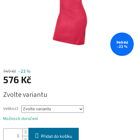
749 Kč
–23 %
749 Kč
–23 %
576 Kč
Měrná
Zvolte variantu
cena:
Velikost
Možnosti doručení
Přidat do košíku