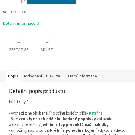
vel. XS/S-L/XL
Detailní informace
ZEPTAT SE
SDÍLET
Popis
Hodnocení
Diskuze
Ostatní informace
Detailní popis produktu
Kojící šaty Elena
- vychází z nejoblíbenějšího střihu kojících triček
Kateřina
- šaty
vznikly na základě dlouhodobé poptávky
zákaznic
a okamžitě se staly
jedním z top produktů naší nabídky
- umožňují naprosto
diskrétní a pohodlné kojení
kdykoli a kdekoli