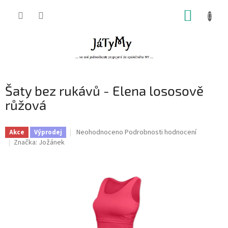
Přejít
NÁKUP
na
obsah
KOŠÍK
Šaty bez rukávů - Elena lososově
růžová
Průměrné
Neohodnoceno
Podrobnosti hodnocení
Akce
Výprodej
hodnocení
Značka:
Jožánek
produktu
je
0,0
z
5
hvězdiček.