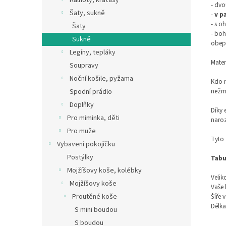
Kalhoty, kraťasy
- dvo
Šaty, sukně
-
v p
- s 
Šaty
- boh
Sukně
obepn
Legíny, tepláky
Mater
Soupravy
Noční košile, pyžama
Kdo m
nežmo
Spodní prádlo
Doplňky
Díky 
Pro miminka, děti
naroz
Pro muže
Tyto
Vybavení pokojíčku
Postýlky
Tabu
Mojžíšovy koše, kolébky
Velik
Mojžíšovy koše
Vaše 
Šíře 
Proutěné koše
Délka
S mini boudou
S boudou