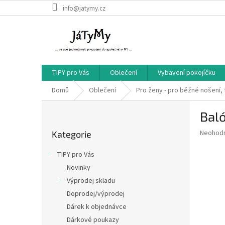
Přejít
info@jatymy.cz
na
obsah
TIPY pro Vás
Oblečení
Vybavení pokojíčku
Domů
Oblečení
Pro ženy - pro běžné nošení, 
P
Bal
o
Přeskočit
s
Průměr
Neohod
Kategorie
kategorie
t
hodnoce
r
produkt
TIPY pro Vás
a
je
Novinky
0,0
n
z
Výprodej skladu
n
5
í
Doprodej/výprodej
hvězdič
p
Dárek k objednávce
a
Dárkové poukazy