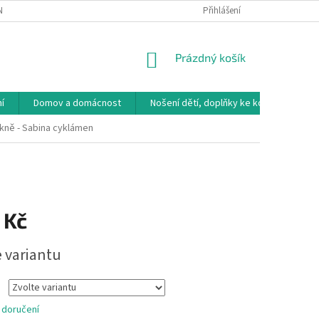
NÁVKA
VRÁCENÍ ZBOŽÍ, VÝMĚNA, REKLAMACE
Přihlášení
DOPRAVA, PLATBY A B
NÁKUPNÍ
Prázdný košík
KOŠÍK
í
Domov a domácnost
Nošení dětí, doplňky ke kočárkům
kně - Sabina cyklámen
 Kč
e variantu
 doručení