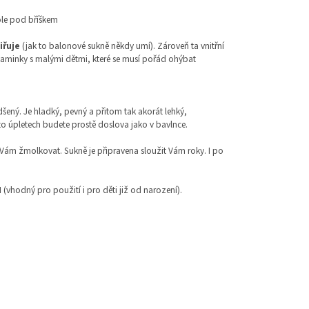
dole pod bříškem
iřuje
(jak to balonové sukně někdy umí). Zároveň ta vnitřní
 maminky s malými dětmi, které se musí pořád ohýbat
šený. Je hladký, pevný a přitom tak akorát lehký,
to úpletech budete prostě doslova jako v bavlnce.
 Vám žmolkovat. Sukně je připravena sloužit Vám roky. I po
 I (vhodný pro použití i pro děti již od narození).