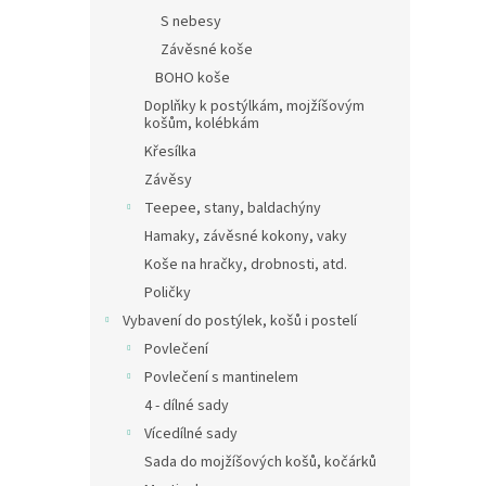
S nebesy
Závěsné koše
BOHO koše
Doplňky k postýlkám, mojžíšovým
košům, kolébkám
Křesílka
Závěsy
Teepee, stany, baldachýny
Hamaky, závěsné kokony, vaky
Koše na hračky, drobnosti, atd.
Poličky
Vybavení do postýlek, košů i postelí
Povlečení
Povlečení s mantinelem
4 - dílné sady
Vícedílné sady
Sada do mojžíšových košů, kočárků