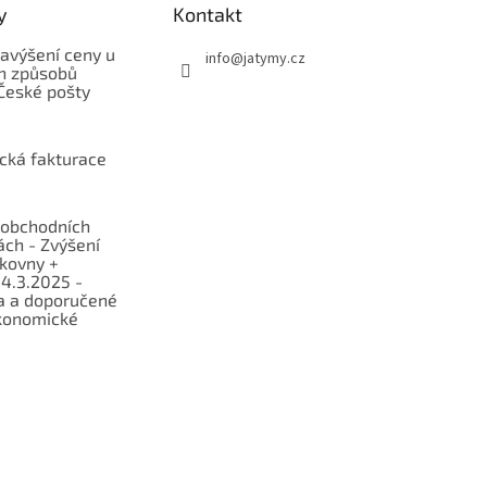
y
Kontakt
avýšení ceny u
info
@
jatymy.cz
h způsobů
České pošty
ická fakturace
obchodních
ch - Zvýšení
lkovny +
 4.3.2025 -
a a doporučené
konomické