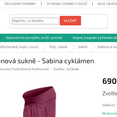
OBCHODNÍ PODMÍNKY
OCHRANA OSOBNÍCH ÚDAJŮ
MOJE OBJED
HLEDAT
Vybavení do postýlek, košů i postelí
Kojení, koupání a přebalován
těhotenské, kojící, nosící
Šaty, sukně
Sukně
Balónová su
ónová sukně - Sabina cyklámen
né
noceno
Podrobnosti hodnocení
Značka:
Jožánek
ní
690
u
Měrná
Zvolt
cena:
ek.
Velikost
Možnosti