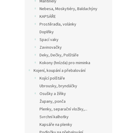
Mantinely
Nebesa, Moskytiéry, Baldachýny
KAPSÁŘE
Prostěradla, volánky
Doplňky
Spací vaky
Zavinovačky
Deky, Dečky, Polštáře
Kokony (hnízda) pro miminka
Kojení, koupání a přebalování
Kojící polštáře
Ubrousky, bryndáčky
Osušky a žíňky
Župany, ponča
Plenky, separační vložky,...
Svrchní kalhotky
Kapsáře na plenky
Podložky na přebalování