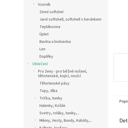
n
Vzorník
e
Zimní softshel
l
Jarní softshell, softshell s beránkem
Teplákovina
Úplet
Bavlna a biobavlna
Len
Doplňky
Oblečení
Pro ženy - pro běžné nošení,
těhotenské, kojící, nosící
Těhotenské pásy
Topy, tílka
Trička, tuniky
Popi
Halenky, Košile
Svetry, roláky, tuniky,...
Det
Mikiny, Vesty, Bundy, Kabáty,...