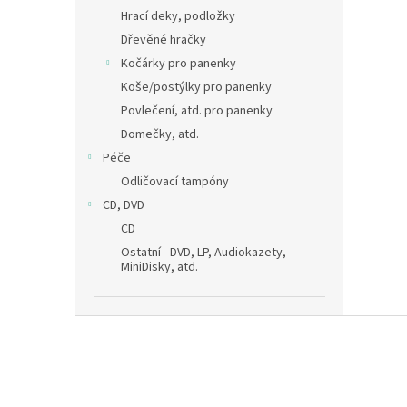
Hrací deky, podložky
Dřevěné hračky
Kočárky pro panenky
Koše/postýlky pro panenky
Povlečení, atd. pro panenky
Domečky, atd.
Péče
Odličovací tampóny
CD, DVD
CD
Ostatní - DVD, LP, Audiokazety,
MiniDisky, atd.
Z
á
p
a
t