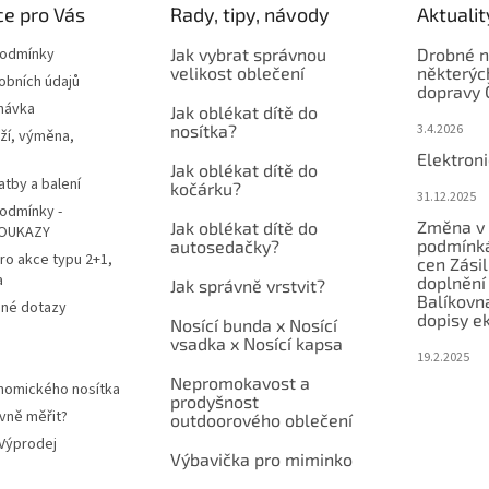
e pro Vás
Rady, tipy, návody
Aktualit
podmínky
Jak vybrat správnou
Drobné n
velikost oblečení
některýc
obních údajů
dopravy 
návka
Jak oblékat dítě do
nosítka?
3.4.2026
ží, výměna,
Elektron
Jak oblékat dítě do
atby a balení
kočárku?
31.12.2025
odmínky -
Změna v 
Jak oblékat dítě do
OUKAZY
podmínká
autosedačky?
ro akce typu 2+1,
cen Zási
a
doplnění
Jak správně vrstvit?
Balíkovn
ené dotazy
dopisy e
Nosící bunda x Nosící
vsadka x Nosící kapsa
19.2.2025
Nepromokavost a
nomického nosítka
prodyšnost
vně měřit?
outdoorového oblečení
 Výprodej
Výbavička pro miminko