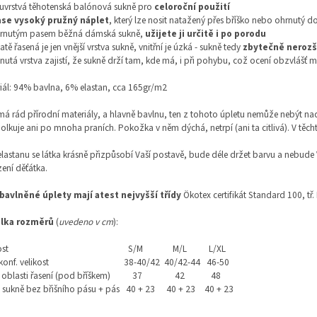
uvrstvá těhotenská balónová sukně pro
celoroční použití
ase vysoký pružný náplet
, který lze nosit natažený přes bříško nebo ohrnutý 
ohrnutým pasem běžná dámská sukně,
užijete ji určitě i po porodu
atě řasená je jen vnější vrstva sukně, vnitřní je úzká - sukně tedy
zbytečně nerozš
utá vrstva zajistí, že sukně drží tam, kde má, i při pohybu, což ocení obzvlášť
iál: 94% bavlna, 6% elastan, cca 165gr/m2
á rád přírodní materiály, a hlavně bavlnu, ten z tohoto úpletu nemůže nebýt nad
lkuje ani po mnoha praních. Pokožka v něm dýchá, netrpí (ani ta citlivá). V těch
elastanu se látka krásně přizpůsobí Vaší postavě, bude déle držet barvu a nebude
ení děťátka.
bavlněné úplety mají atest nejvyšší třídy
Ökotex certifikát Standard 100, tř.
lka rozměrů
(
uvedeno v cm
):
ost
S/M
M/L
L/XL
konf. velikost
38-40/42
40/42-44
46-50
v oblasti řasení (pod bříškem)
37
42
48
 sukně bez břišního pásu + pás
40 + 23
40 + 23
40 + 23