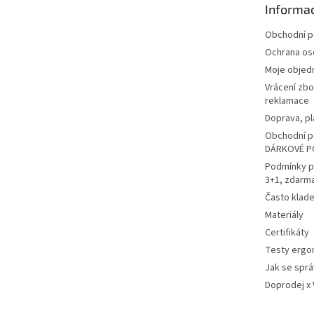
Informac
í
Obchodní 
Ochrana os
Moje objed
Vrácení zbo
reklamace
Doprava, pl
Obchodní p
DÁRKOVÉ P
Podmínky p
3+1, zdarm
Často klad
Materiály
Certifikáty
Testy ergo
Jak se sprá
Doprodej x