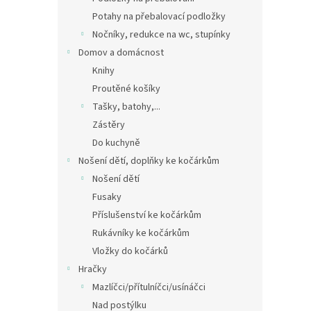
Potahy na přebalovací podložky
Nočníky, redukce na wc, stupínky
Domov a domácnost
Knihy
Proutěné košíky
Tašky, batohy,...
Zástěry
Do kuchyně
Nošení dětí, doplňky ke kočárkům
Nošení dětí
Fusaky
Příslušenství ke kočárkům
Rukávníky ke kočárkům
Vložky do kočárků
Hračky
Mazlíčci/přítulníčci/usínáčci
Nad postýlku