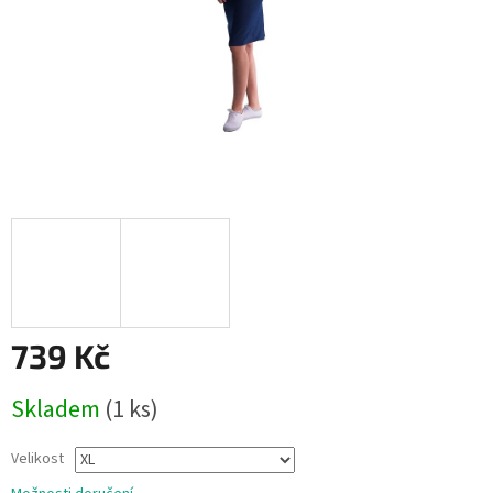
739 Kč
Měrná
Skladem
(1 ks)
cena:
Velikost