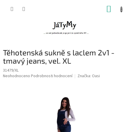
Přejít
NÁKUP
na
obsah
KOŠÍK
Těhotenská sukně s laclem 2v1 -
tmavý jeans, vel. XL
31479/XL
Průměrné
Neohodnoceno
Podrobnosti hodnocení
Značka:
Oasi
hodnocení
produktu
je
0,0
z
5
hvězdiček.