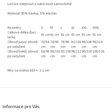
Lacl lze odejmout a sukni nosit samostatně
Materiál: 95% bavlna, 5% elastan
Rozměry
S
M
L
XL
XXL
XXXL
Celková délka (bez
61 cm
61 cm
61 cm
61 cm
61 cm
61 cm
laclu)
Obvod pasu/ obvod
70/84
74/90
78/96
82/102
86/108
90/114
po natažení
cm
cm
cm
cm
cm
cm
Obvod boků/ obvod
84/98
88/102
92/106
96/112
96/118
100/126
po natažení
cm
cm
cm
cm
cm
cm
Míry se mohou lišit +- 1-2 cm
Z
á
p
a
Informace pro Vás
t