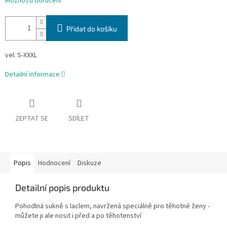
Možnosti doručení
Přidat do košíku
vel. S-XXXL
Detailní informace
ZEPTAT SE
SDÍLET
Popis
Hodnocení
Diskuze
Detailní popis produktu
Pohodlná sukně s laclem, navržená speciálně pro těhotné ženy -
můžete ji ale nosit i před a po těhotenství