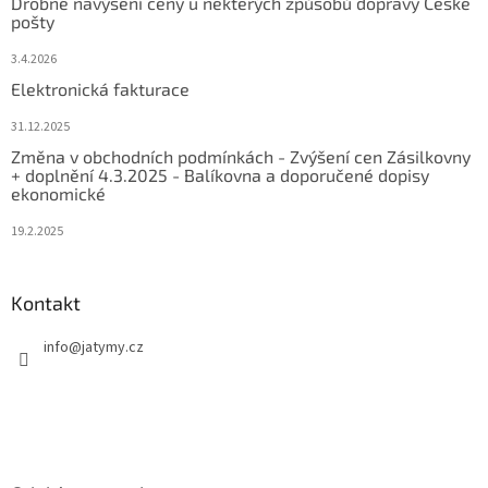
Drobné navýšení ceny u některých způsobů dopravy České
pošty
3.4.2026
Elektronická fakturace
31.12.2025
Změna v obchodních podmínkách - Zvýšení cen Zásilkovny
+ doplnění 4.3.2025 - Balíkovna a doporučené dopisy
ekonomické
19.2.2025
Kontakt
info
@
jatymy.cz