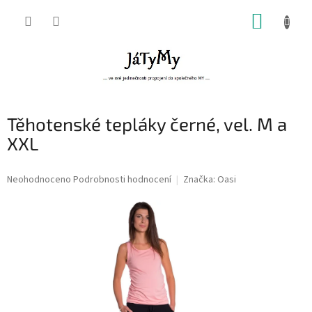
Přejít
NÁKUP
na
obsah
KOŠÍK
Těhotenské tepláky černé, vel. M a
XXL
Průměrné
Neohodnoceno
Podrobnosti hodnocení
Značka:
Oasi
hodnocení
produktu
je
0,0
z
5
hvězdiček.