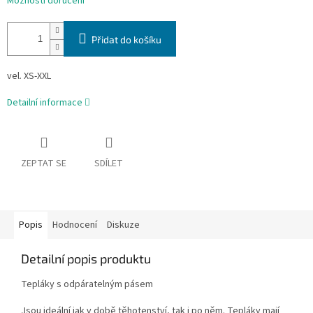
Možnosti doručení
Přidat do košíku
vel. XS-XXL
Detailní informace
ZEPTAT SE
SDÍLET
Popis
Hodnocení
Diskuze
Detailní popis produktu
Tepláky s odpáratelným pásem
Jsou ideální jak v době těhotenství, tak i po něm. Tepláky mají