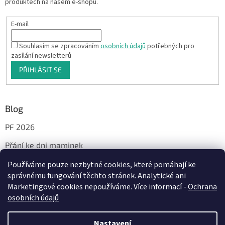
produktech na našem e-shopu.
E-mail
Souhlasím se zpracováním
osobních údajů
potřebných pro
zasílání newsletterů
PŘIHLÁSIT SE
Blog
PF 2026
Přání ke dni maminek
Používáme pouze nezbytné cookies, které pomáhají ke
správnému fungování těchto stránek. Analytické ani
Facebook
Marketingové cookies nepoužíváme. Více informací -
Ochrana
osobních údajů
Nastavení