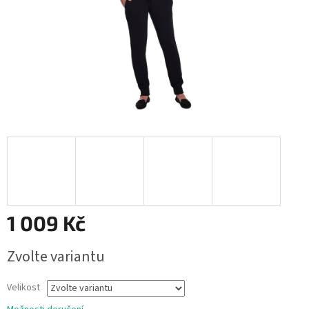
1 009 Kč
Měrná
Zvolte variantu
cena:
Velikost