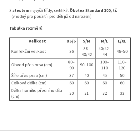
S
atestem
nejvyšší třídy, certifikát
Ökotex Standard 100, tř.
I
(vhodný pro použití i pro děti již od narození).
Tabulka rozměrů
:
Velikost
XS/S
S/M
M/L
L/XL
38–
40/42–
Konfekční velikost
36
46–50
40/42
44
80–
100–
110–
Obvod přes prsa (cm)
90–100
90
110
120
Šíře přes prsa (cm)
37
40
45
50
Celková délka (cm)
60
60
60
60
Délka horního předního dílu
30
31
32
33
(cm)
Z