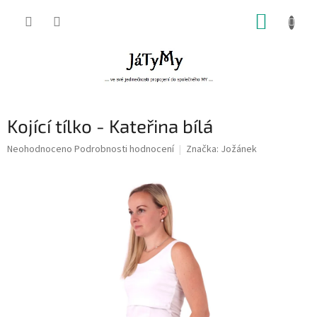
Přejít
NÁKUP
na
obsah
KOŠÍK
Kojící tílko - Kateřina bílá
Průměrné
Neohodnoceno
Podrobnosti hodnocení
Značka:
Jožánek
hodnocení
produktu
je
0,0
z
5
hvězdiček.