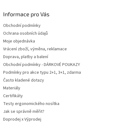
á
p
a
Informace pro Vás
t
Obchodní podmínky
í
Ochrana osobních údajů
Moje objednávka
Vrácení zboží, výměna, reklamace
Doprava, platby a balení
Obchodní podmínky - DÁRKOVÉ POUKAZY
Podmínky pro akce typu 2+1, 3+1, zdarma
Často kladené dotazy
Materiály
Certifikáty
Testy ergonomického nosítka
Jak se správně měřit?
Doprodej x Výprodej