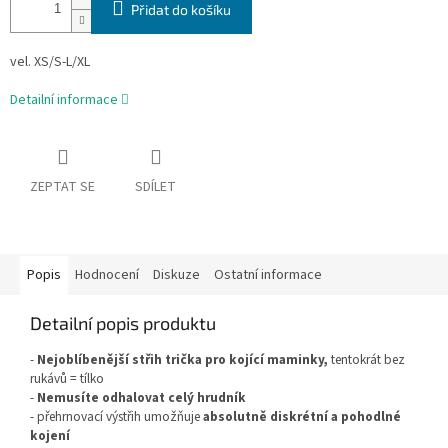
Přidat do košíku
vel. XS/S-L/XL
Detailní informace
ZEPTAT SE
SDÍLET
Popis
Hodnocení
Diskuze
Ostatní informace
Detailní popis produktu
-
Nejoblíbenější střih trička pro kojící maminky,
tentokrát bez
rukávů = tílko
-
Nemusíte odhalovat celý hrudník
- přehrnovací výstřih umožňuje
absolutně diskrétní a pohodlné
kojení