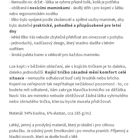
- Nemusíte nic držet - látka se vyhrne přesně tolik, kolik je potřeba
- oblíbené
i nosícími maminkami
- skvělý střih i pro kojení v šátku
nebo ergonomickém nosítku
- tílko bylo vyvíjené
podle zkušeností a zpětné vazby maminek, aby
bylo skutečně
praktické, pohodlné a přizpůsobené pro letní
dny
- lehké tílko Vás nebude zbytečně přehřívat ani omezovat v pohybu
- jednoduchý, nadčasový design, který snadno sladíte s letním
outfitem
- široká paleta barev a velikostí pro každou maminku
Lze kojit i v běžném oblečení, ale s kojícím tričkem je to daleko,
daleko jednodušší.
Kojící tričko zásadně mění komfort celé
situace -
nemusíte odhalovat buď celý hrudník nebo břicho.
Kojení na veřejnosti tak nepřitahuje nežádoucí pozornost - to, co
budete mít odhalené, Vám zakryje hlavička krmícího se děťátka.
Navíc Vás ani miminko nebude obtěžovat žádná látka vyhrnutého
nebo shrnutého trička, kterou byste musela přidržovat.
Materiál: 94% bavlna, 6% elastan, cca 185 g/m2
Lehký, jemný a prodyšný materiál, který je ideální i pro citlivou
pokožku. Je odolný proti žmolkování i po mnoha praních. Příjemný a
hladký povrch, který se skvěle hodí v létě