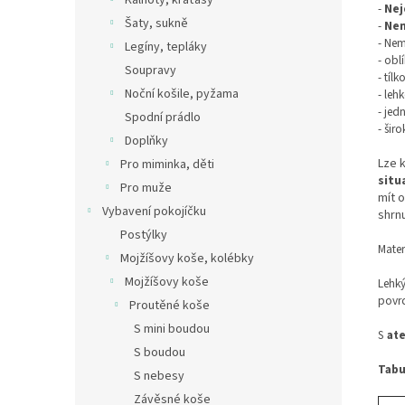
Kalhoty, kraťasy
-
Nej
Šaty, sukně
-
Nem
- Nem
Legíny, tepláky
- obl
Soupravy
- tílk
Noční košile, pyžama
- leh
- jed
Spodní prádlo
- šir
Doplňky
Lze k
Pro miminka, děti
situ
Pro muže
mít 
Vybavení pokojíčku
shrn
Postýlky
Mater
Mojžíšovy koše, kolébky
Mojžíšovy koše
Lehký
povrc
Proutěné koše
S mini boudou
S
at
S boudou
Tabu
S nebesy
Závěsné koše