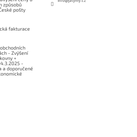
info
@
jatymy.cz
h způsobů
České pošty
ická fakturace
obchodních
ch - Zvýšení
lkovny +
 4.3.2025 -
a a doporučené
konomické