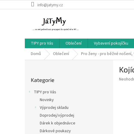
Přejít
info@jatymy.cz
na
obsah
TIPY pro Vás
Oblečení
Vybavení pokojíčku
Domů
Oblečení
Pro ženy - pro běžné nošení, 
P
Kojí
o
Přeskočit
s
Průměr
Neohod
Kategorie
kategorie
t
hodnoce
r
produkt
TIPY pro Vás
a
je
Novinky
0,0
n
z
Výprodej skladu
n
5
í
Doprodej/výprodej
hvězdič
p
Dárek k objednávce
a
Dárkové poukazy