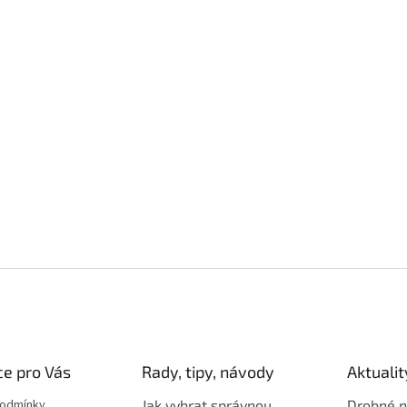
e pro Vás
Rady, tipy, návody
Aktualit
podmínky
Jak vybrat správnou
Drobné n