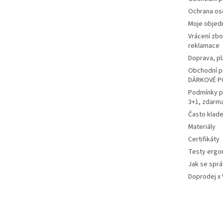
Ochrana os
Moje objed
Vrácení zbo
reklamace
Doprava, pl
Obchodní p
DÁRKOVÉ P
Podmínky p
3+1, zdarm
Často klad
Materiály
Certifikáty
Testy ergo
Jak se sprá
Doprodej x