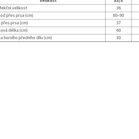
Velikost
XS/S
fekční velikost
36
od přes prsa (cm)
80–90
 přes prsa (cm)
37
ková délka (cm)
60
a horního předního dílu (cm)
30