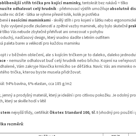
oblíbenější střih trička pro kojící maminky,
tentokrát bez rukávů = tílko
usíte odhalovat celý hrudník
- přehrnovací výstřih umožňuje
absolutně dis
usíte nic držet - látka se vyhrne přesně tolik, kolik je potřeba
íbené
i nosícími maminkami
- skvělý střih i pro kojení v šátku nebo ergonomick
o bylo vyvíjené
podle zkušeností a zpětné vazby maminek, aby bylo skutečně
pra
ké tílko Vás nebude zbytečně přehřívat ani omezovat v pohybu
noduchý, nadčasový design, který snadno sladíte s letním outfitem
oká paleta barev a velikostí pro každou maminku
ojit i v běžném oblečení, ale s kojícím tričkem je to daleko, daleko jednodu
ace -
nemusíte odhalovat buď celý hrudník nebo břicho. Kojení na veřejnost
odhalené, Vám zakryje hlavička krmícího se děťátka. Navíc Vás ani miminko
utého trička, kterou byste musela přidržovat.
iál: 94% bavlna, 6% elastan, cca 185 g/m2
, jemný a prodyšný materiál, který je ideální i pro citlivou pokožku. Je odolný p
h, který se skvěle hodí v létě
estem
nejvyšší třídy, certifikát
Ökotex Standard 100, tř. I
(vhodný pro použití i p
lka rozměrů
: