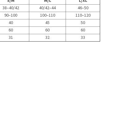
S/M
M/L
L/XL
38–40/42
40/42–44
46–50
90–100
100–110
110–120
40
45
50
60
60
60
31
32
33