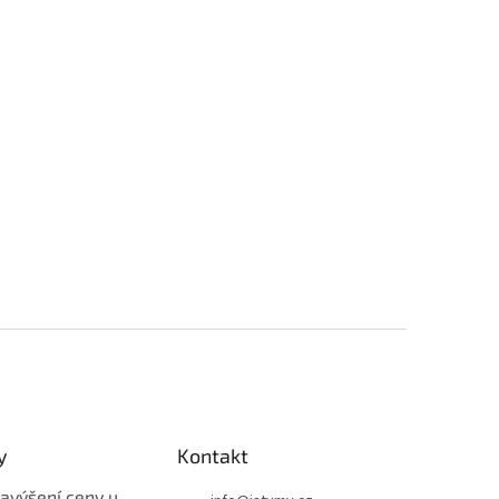
y
Kontakt
avýšení ceny u