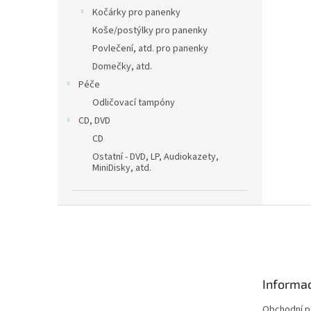
Kočárky pro panenky
Koše/postýlky pro panenky
Povlečení, atd. pro panenky
Domečky, atd.
Péče
Odličovací tampóny
CD, DVD
CD
Ostatní - DVD, LP, Audiokazety,
MiniDisky, atd.
Z
á
p
a
t
Informac
í
Obchodní 