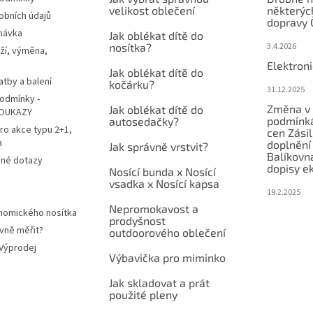
velikost oblečení
některýc
obních údajů
dopravy 
návka
Jak oblékat dítě do
nosítka?
3.4.2026
ží, výměna,
Elektron
Jak oblékat dítě do
atby a balení
kočárku?
31.12.2025
odmínky -
Změna v 
Jak oblékat dítě do
OUKAZY
podmínká
autosedačky?
ro akce typu 2+1,
cen Zási
a
doplnění
Jak správně vrstvit?
Balíkovn
ené dotazy
dopisy e
Nosící bunda x Nosící
vsadka x Nosící kapsa
19.2.2025
Nepromokavost a
nomického nosítka
prodyšnost
vně měřit?
outdoorového oblečení
 Výprodej
Výbavička pro miminko
Jak skladovat a prát
použité pleny