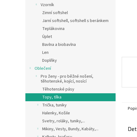
n
Vzorník
e
Zimní softshel
l
Jarní softshell, softshell s beránkem
Teplákovina
Úplet
Bavlna a biobavlna
Len
Doplňky
Oblečení
Pro ženy - pro běžné nošení,
těhotenské, kojící, nosící
Těhotenské pásy
Topy, tílka
Trička, tuniky
Popi
Halenky, Košile
Svetry, roláky, tuniky,...
Det
Mikiny, Vesty, Bundy, Kabáty,...