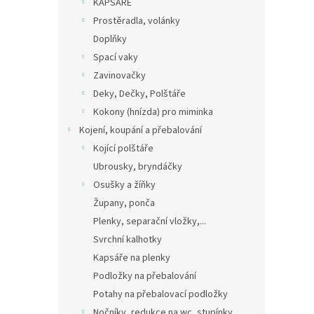
KAPSÁŘE
Prostěradla, volánky
Doplňky
Spací vaky
Zavinovačky
Deky, Dečky, Polštáře
Kokony (hnízda) pro miminka
Kojení, koupání a přebalování
Kojící polštáře
Ubrousky, bryndáčky
Osušky a žíňky
Župany, ponča
Plenky, separační vložky,...
Svrchní kalhotky
Kapsáře na plenky
Podložky na přebalování
Potahy na přebalovací podložky
Nočníky, redukce na wc, stupínky