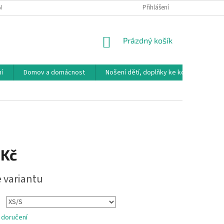
NÁVKA
VRÁCENÍ ZBOŽÍ, VÝMĚNA, REKLAMACE
Přihlášení
DOPRAVA, PLATBY A B
NÁKUPNÍ
Prázdný košík
KOŠÍK
í
Domov a domácnost
Nošení dětí, doplňky ke kočárkům
 Kč
e variantu
 doručení