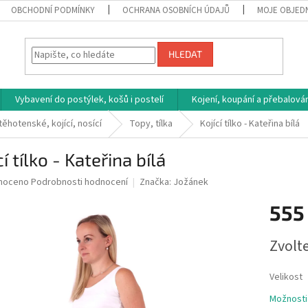
OBCHODNÍ PODMÍNKY
OCHRANA OSOBNÍCH ÚDAJŮ
MOJE OBJED
HLEDAT
Vybavení do postýlek, košů i postelí
Kojení, koupání a přebalován
těhotenské, kojící, nosící
Topy, tílka
Kojící tílko - Kateřina bílá
cí tílko - Kateřina bílá
né
noceno
Podrobnosti hodnocení
Značka:
Jožánek
ní
555
u
Měrná
Zvolt
cena:
ek.
Velikost
Možnosti