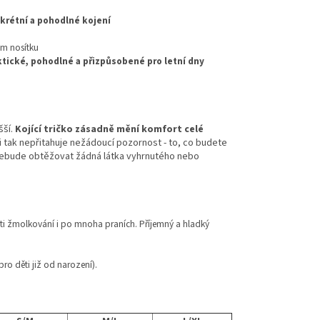
krétní a pohodlné kojení
ém nosítku
ktické, pohodlné a přizpůsobené pro letní dny
šší.
Kojící tričko zásadně mění komfort celé
i tak nepřitahuje nežádoucí pozornost - to, co budete
 nebude obtěžovat žádná látka vyhrnutého nebo
roti žmolkování i po mnoha praních. Příjemný a hladký
ro děti již od narození).