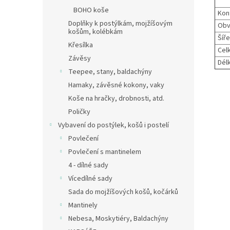
BOHO koše
Kon
Doplňky k postýlkám, mojžíšovým
Obv
košům, kolébkám
Šíře
Křesílka
Cel
Závěsy
Délk
Teepee, stany, baldachýny
Hamaky, závěsné kokony, vaky
Koše na hračky, drobnosti, atd.
Poličky
Vybavení do postýlek, košů i postelí
Povlečení
Povlečení s mantinelem
4 - dílné sady
Vícedílné sady
Sada do mojžíšových košů, kočárků
Mantinely
Nebesa, Moskytiéry, Baldachýny