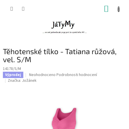
Přejít
NÁKUP
na
obsah
KOŠÍK
Těhotenské tílko - Tatiana růžová,
vel. S/M
14178/S/M
Průměrné
Neohodnoceno
Podrobnosti hodnocení
Výprodej
hodnocení
Značka:
Jožánek
produktu
je
0,0
z
5
hvězdiček.