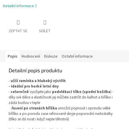
Detailní informace
ZEPTAT SE
SDÍLET
Popis
Hodnocení
Diskuze
Ostatní informace
Detailní popis produktu
-
užší ramínka a hluboký výstřih
- ideální pro horké letní dny
-
celoročně
využijete jako
podvlékací tílko (spodní košilka
) -
díky své délce a elastičnosti jej můžete zastrčit do kalhot a bříško i
záda budou v teple
-
řasení po stranách bříška
umožní pojmout i opravdu velké
bříško a po porodu zase rafinovaně skryje poporodní nedostatky
(tílko se dá nosit i když nejste těhotná)