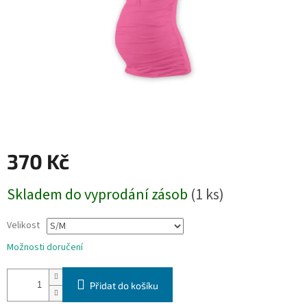
370 Kč
Měrná
Skladem do vyprodání zásob
(1 ks)
cena:
Velikost
Možnosti doručení
Přidat do košíku