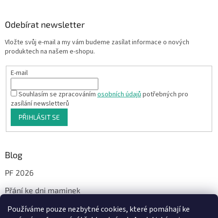
Odebírat newsletter
Vložte svůj e-mail a my vám budeme zasílat informace o nových
produktech na našem e-shopu.
E-mail
Souhlasím se zpracováním
osobních údajů
potřebných pro
zasílání newsletterů
PŘIHLÁSIT SE
Blog
PF 2026
Přání ke dni maminek
Používáme pouze nezbytné cookies, které pomáhají ke