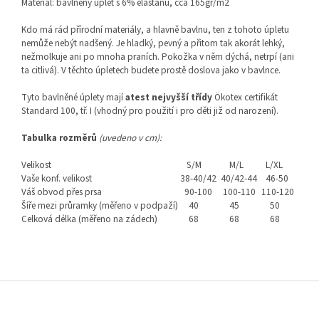
Materiál: bavlněný úplet s 6% elastanu, cca 165gr/m2
Kdo má rád přírodní materiály, a hlavně bavlnu, ten z tohoto úpletu
nemůže nebýt nadšený. Je hladký, pevný a přitom tak akorát lehký,
nežmolkuje ani po mnoha praních. Pokožka v něm dýchá, netrpí (ani
ta citlivá). V těchto úpletech budete prostě doslova jako v bavlnce.
Tyto bavlněné úplety mají
atest nejvyšší třídy
Ökotex certifikát
Standard 100, tř. I (vhodný pro použití i pro děti již od narození).
Tabulka rozměrů
(uvedeno v cm):
Velikost
S/M
M/L
L/XL
Vaše konf. velikost
38-40/42
40/42-44
46-50
Váš obvod přes prsa
90-100
100-110
110-120
Šíře mezi průramky (měřeno v podpaží)
40
45
50
Celková délka (měřeno na zádech)
68
68
68
Z
á