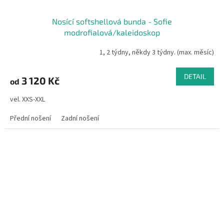
Nosící softshellová bunda - Sofie
modrofialová/kaleidoskop
1, 2 týdny, někdy 3 týdny. (max. měsíc)
DETAIL
3 120 Kč
od
vel. XXS-XXL
Přední nošení
Zadní nošení