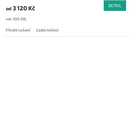
DETAIL
3 120 Kč
od
vel. XXS-XXL
Přední nošení
Zadní nošení