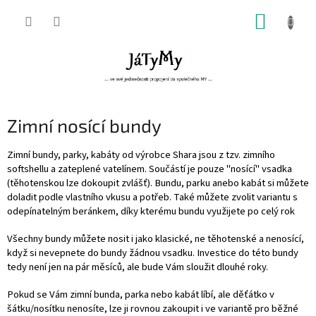
Přejít
NÁKUP
na
obsah
KOŠÍK
Zimní nosící bundy
Zimní bundy, parky, kabáty od výrobce Shara jsou z tzv. zimního
softshellu a zateplené vatelínem. Součástí je pouze "nosící" vsadka
(těhotenskou lze dokoupit zvlášť). Bundu, parku anebo kabát si můžete
doladit podle vlastního vkusu a potřeb. Také můžete zvolit variantu s
odepínatelným beránkem, díky kterému bundu využijete po celý rok
Všechny bundy můžete nosit i jako klasické, ne těhotenské a nenosící,
když si nevepnete do bundy žádnou vsadku. Investice do této bundy
tedy není jen na pár měsíců, ale bude Vám sloužit dlouhé roky.
Pokud se Vám zimní bunda, parka nebo kabát líbí, ale děťátko v
šátku/nosítku nenosíte, lze ji rovnou zakoupit i ve variantě pro běžné