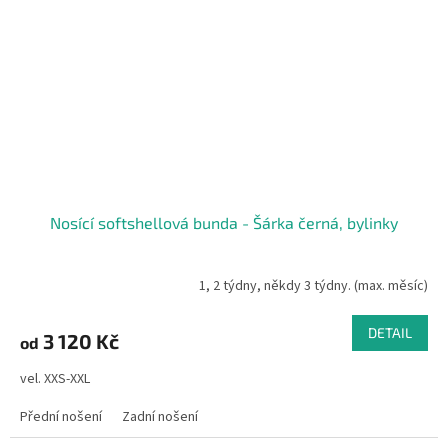
Nosící softshellová bunda - Šárka černá, bylinky
1, 2 týdny, někdy 3 týdny. (max. měsíc)
DETAIL
3 120 Kč
od
vel. XXS-XXL
Přední nošení
Zadní nošení