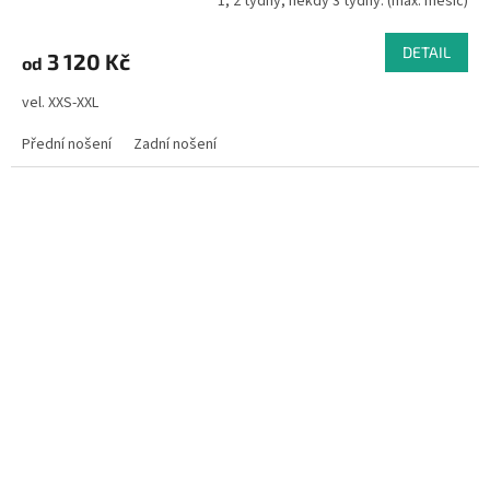
1, 2 týdny, někdy 3 týdny. (max. měsíc)
DETAIL
3 120 Kč
od
vel. XXS-XXL
Přední nošení
Zadní nošení