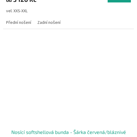
vel. XXS-XXL
Přední nošení
Zadní nošení
Nosící softshellová bunda - Šárka červená/bláznivé