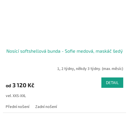
Nosící softshellová bunda - Sofie medová, maskáč šedý
1, 2 týdny, někdy 3 týdny. (max. měsíc)
DETAIL
3 120 Kč
od
vel. XXS-XXL
Přední nošení
Zadní nošení