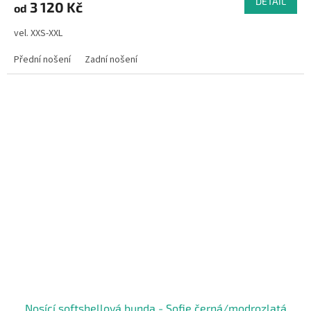
DETAIL
3 120 Kč
od
vel. XXS-XXL
Přední nošení
Zadní nošení
Nosící softshellová bunda - Sofie černá/modrozlatá