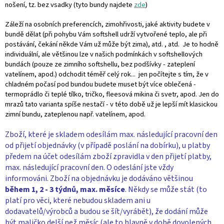
nošení, tz. bez vsadky (tyto bundy najdete
zde
)
Záleží na osobních preferencích, zimohřivosti, jaké aktivity budete v
bundě dělat (při pohybu Vám softshell udrží vytvořené teplo, ale při
postávání, čekání někde Vám už může být zima), atd. , atd. Je to hodně
individuální, ale většinou lze v našich podmínkách v softshellových
bundách (pouze ze zimního softshellu, bez podšívky - zateplení
vatelínem, apod.) odchodit téměř celý rok... jen počítejte s tím, že v
chladném počasí pod bundou budete muset být více oblečená -
termoprádlo či teplé tílko, tričko, fleesová mikina či svetr, apod. Jen do
mrazů tato varianta spíše nestačí - v této době už je lepší mít klasickou
zimní bundu, zateplenou např. vatelínem, apod.
Zboží, které je skladem odesílám max. následující pracovní den
od přijetí objednávky (v případě poslání na dobírku), u platby
předem na účet odesílám zboží zpravidla v den přijetí platby,
max. následující pracovní den. O odeslání jste vždy
informováni. Zboží na objednávku je dodáváno většinou
během 1, 2 - 3 týdnů, max. měsíce
. Někdy se může stát (to
platí pro věci, které nebudou skladem ani u
dodavatelů/výrobců a budou se šít/vyrábět), že dodání může
být maličko delší než měsíc (ale to hlavně v době dovolených,