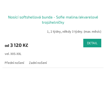
Nosící softshellová bunda - Sofie malina/akvarelové
trojúhelníčky
1, 2 týdny, někdy 3 týdny. (max. měsíc)
DETAIL
3 120 Kč
od
vel. XXS-XXL
Přední nošení
Zadní nošení