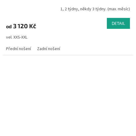
1, 2 týdny, někdy 3 týdny. (max. měsíc)
DETAIL
3 120 Kč
od
vel. XXS-XXL
Přední nošení
Zadní nošení