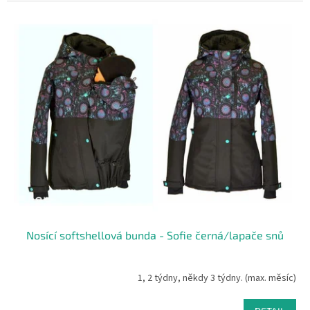
Nosící softshellová bunda - Sofie černá/lapače snů
1, 2 týdny, někdy 3 týdny. (max. měsíc)