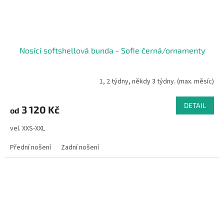
Nosící softshellová bunda - Sofie černá/ornamenty
1, 2 týdny, někdy 3 týdny. (max. měsíc)
DETAIL
3 120 Kč
od
vel. XXS-XXL
Přední nošení
Zadní nošení