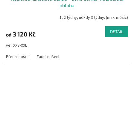
obloha
1, 2 týdny, někdy 3 týdny. (max. měsíc)
DETAIL
3 120 Kč
od
vel. XXS-XXL
Přední nošení
Zadní nošení