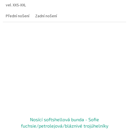
vel. XXS-XXL
Přední nošení
Zadní nošení
Nosící softshellová bunda - Sofie
fuchsie/petrolejová/bláznivé trojúhelníky