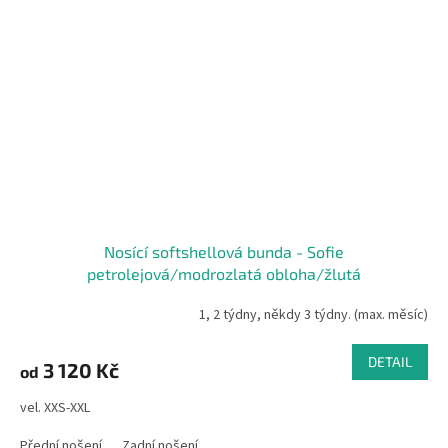
Nosící softshellová bunda - Sofie
petrolejová/modrozlatá obloha/žlutá
1, 2 týdny, někdy 3 týdny. (max. měsíc)
DETAIL
3 120 Kč
od
vel. XXS-XXL
Přední nošení
Zadní nošení