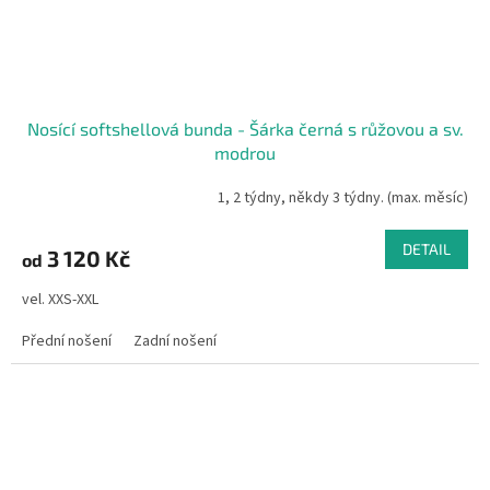
Nosící softshellová bunda - Šárka černá s růžovou a sv.
modrou
1, 2 týdny, někdy 3 týdny. (max. měsíc)
DETAIL
3 120 Kč
od
vel. XXS-XXL
Přední nošení
Zadní nošení