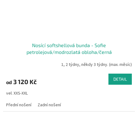
Nosící softshellová bunda - Sofie
petrolejová/modrozlatá obloha/černá
1, 2 týdny, někdy 3 týdny. (max. měsíc)
DETAIL
3 120 Kč
od
vel. XXS-XXL
Přední nošení
Zadní nošení