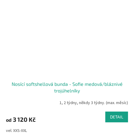
Nosící softshellová bunda - Sofie medová/bláznivé
trojúhelníky
1, 2 týdny, někdy 3 týdny. (max. měsíc)
DETAIL
3 120 Kč
od
vel. XXS-XXL