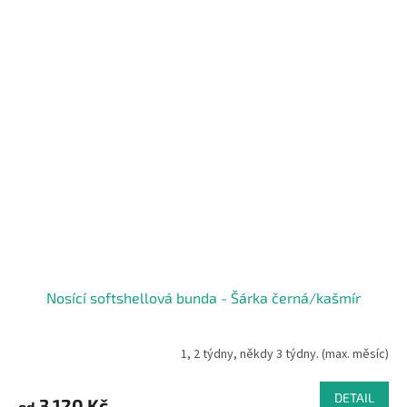
Nosící softshellová bunda - Šárka černá/kašmír
1, 2 týdny, někdy 3 týdny. (max. měsíc)
DETAIL
3 120 Kč
od