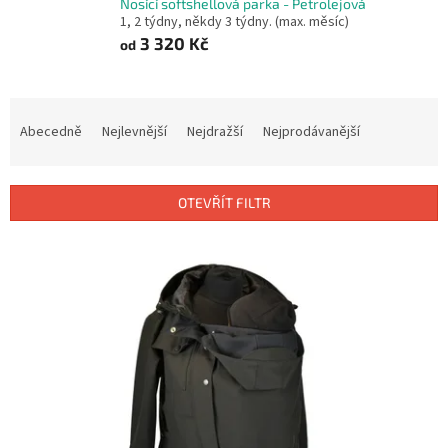
Nosící softshellová parka - Petrolejová
1, 2 týdny, někdy 3 týdny. (max. měsíc)
3 320 Kč
od
Ř
a
Abecedně
Nejlevnější
Nejdražší
Nejprodávanější
z
e
n
OTEVŘÍT FILTR
í
p
V
r
ý
o
p
d
i
u
s
k
p
t
r
ů
o
d