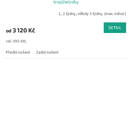
trojúhelníky
1, 2 týdny, někdy 3 týdny. (max. měsíc)
DETAIL
3 120 Kč
od
vel. XXS-XXL
Přední nošení
Zadní nošení