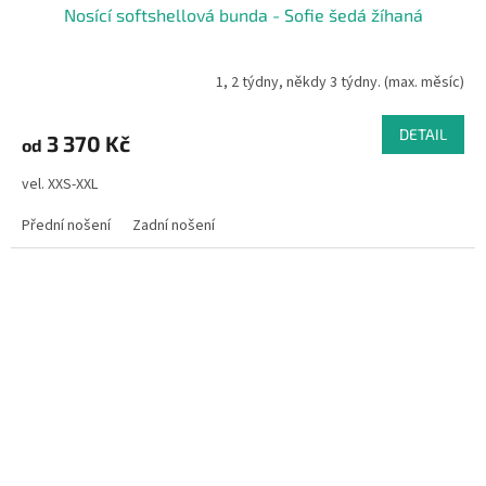
Nosící softshellová bunda - Sofie šedá žíhaná
1, 2 týdny, někdy 3 týdny. (max. měsíc)
DETAIL
3 370 Kč
od
vel. XXS-XXL
Přední nošení
Zadní nošení