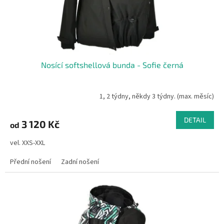
u
k
t
ů
Nosící softshellová bunda - Sofie černá
1, 2 týdny, někdy 3 týdny. (max. měsíc)
DETAIL
3 120 Kč
od
vel. XXS-XXL
Přední nošení
Zadní nošení