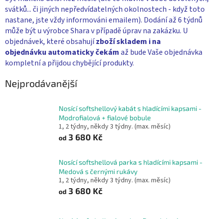
svátků... či jiných nepředvídatelných okolnostech - když toto
nastane, jste vždy informováni emailem). Dodání až 6 týdnů
může být u výrobce Shara v případě úprav na zakázku. U
objednávek, které obsahují
zboží skladem i na
objednávku
automaticky čekám
až bude Vaše objednávka
kompletní a přijdou chybějící produkty.
Nejprodávanější
Nosící softshellový kabát s hladícími kapsami -
Modrofialová + fialové bobule
1, 2 týdny, někdy 3 týdny. (max. měsíc)
3 680 Kč
od
Nosící softshellová parka s hladícími kapsami -
Medová s černými rukávy
1, 2 týdny, někdy 3 týdny. (max. měsíc)
3 680 Kč
od