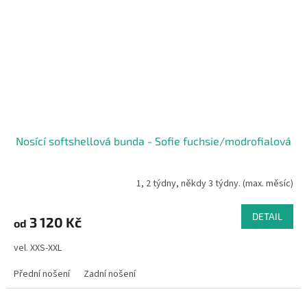
Nosící softshellová bunda - Sofie fuchsie/modrofialová
1, 2 týdny, někdy 3 týdny. (max. měsíc)
DETAIL
3 120 Kč
od
vel. XXS-XXL
Přední nošení
Zadní nošení