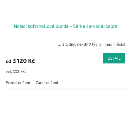
Nosící softshellová bunda - Šárka červená/zebra
1, 2 týdny, někdy 3 týdny. (max. měsíc)
DETAIL
3 120 Kč
od
vel. XXS-XXL
Přední nošení
Zadní nošení