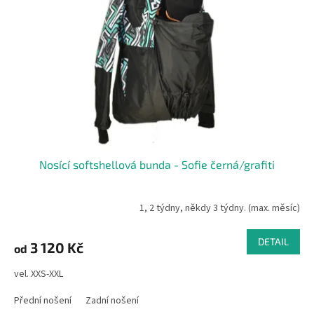
Nosící softshellová bunda - Sofie černá/grafiti
1, 2 týdny, někdy 3 týdny. (max. měsíc)
DETAIL
3 120 Kč
od
vel. XXS-XXL
Přední nošení
Zadní nošení