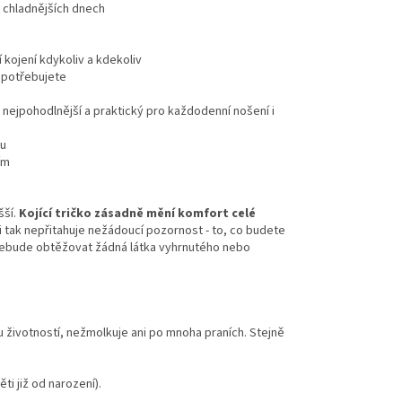
i chladnějších dnech
 kojení kdykoliv a kdekoliv
k potřebujete
 nejpohodlnější a praktický pro každodenní nošení i
ku
ím
šší.
Kojící tričko zásadně mění komfort celé
i tak nepřitahuje nežádoucí pozornost - to, co budete
 nebude obtěžovat žádná látka vyhrnutého nebo
u životností, nežmolkuje ani po mnoha praních. Stejně
ti již od narození).