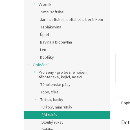
n
Vzorník
e
Zimní softshel
l
Jarní softshell, softshell s beránkem
Teplákovina
Úplet
Bavlna a biobavlna
Len
Doplňky
Oblečení
Pro ženy - pro běžné nošení,
těhotenské, kojící, nosící
Těhotenské pásy
Topy, tílka
Trička, tuniky
Popi
Krátký, mini rukáv
3/4 rukáv
Det
Dlouhý rukáv