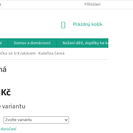
NÁVKA
VRÁCENÍ ZBOŽÍ, VÝMĚNA, REKLAMACE
Přihlášení
DOPRAVA, PLATBY A B
NÁKUPNÍ
Prázdný košík
KOŠÍK
í
Domov a domácnost
Nošení dětí, doplňky ke kočárkům
tričko se 3/4 rukávem - Kateřina černá
ná
 Kč
e variantu
 doručení