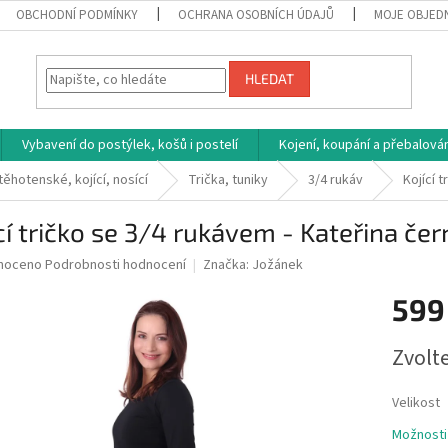
OBCHODNÍ PODMÍNKY
OCHRANA OSOBNÍCH ÚDAJŮ
MOJE OBJED
HLEDAT
Vybavení do postýlek, košů i postelí
Kojení, koupání a přebalován
těhotenské, kojící, nosící
Trička, tuniky
3/4 rukáv
Kojící 
cí tričko se 3/4 rukávem - Kateřina čer
né
noceno
Podrobnosti hodnocení
Značka:
Jožánek
ní
599
u
Měrná
Zvolt
cena:
ek.
Velikost
Možnosti