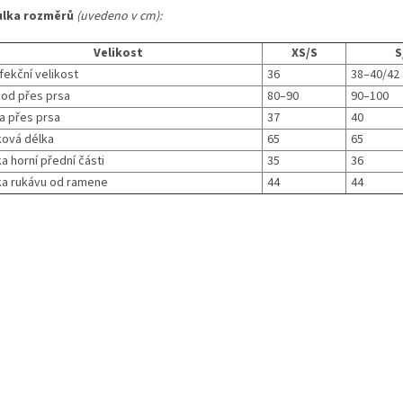
ulka rozměrů
(uvedeno v cm):
Velikost
XS/S
S
fekční velikost
36
38–40/42
od přes prsa
80–90
90–100
ka přes prsa
37
40
ková délka
65
65
a horní přední části
35
36
ka rukávu od ramene
44
44