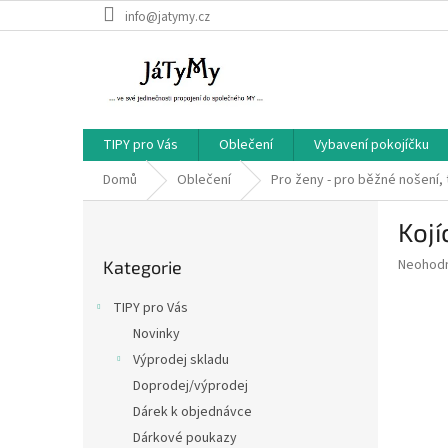
Přejít
info@jatymy.cz
na
obsah
TIPY pro Vás
Oblečení
Vybavení pokojíčku
Domů
Oblečení
Pro ženy - pro běžné nošení, 
P
Kojí
o
Přeskočit
s
Průměr
Neohod
Kategorie
kategorie
t
hodnoce
r
produkt
TIPY pro Vás
a
je
Novinky
0,0
n
z
Výprodej skladu
n
5
í
Doprodej/výprodej
hvězdič
p
Dárek k objednávce
a
Dárkové poukazy