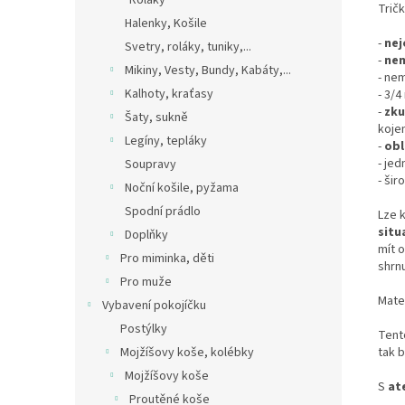
Roláky
Tričk
Halenky, Košile
-
nej
Svetry, roláky, tuniky,...
-
nem
Mikiny, Vesty, Bundy, Kabáty,...
- nem
Kalhoty, kraťasy
- 3/4
-
zku
Šaty, sukně
kojen
Legíny, tepláky
-
obl
- je
Soupravy
- šir
Noční košile, pyžama
Spodní prádlo
Lze k
situ
Doplňky
mít 
Pro miminka, děti
shrn
Pro muže
Mate
Vybavení pokojíčku
Postýlky
Tent
tak b
Mojžíšovy koše, kolébky
Mojžíšovy koše
S
at
Proutěné koše