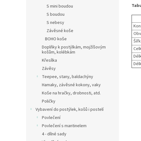
Tab
S mini boudou
S boudou
S nebesy
Kon
Závěsné koše
Obv
BOHO koše
Šíř
Doplňky k postýlkám, mojžíšovým
Cel
košům, kolébkám
Délk
Křesílka
Dél
Závěsy
Teepee, stany, baldachýny
Hamaky, závěsné kokony, vaky
Koše na hračky, drobnosti, atd.
Poličky
Vybavení do postýlek, košů i postelí
Povlečení
Povlečení s mantinelem
4 - dílné sady