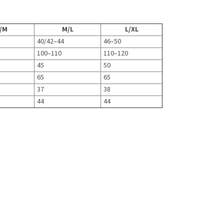
/M
M/L
L/XL
40/42–44
46–50
100–110
110–120
45
50
65
65
37
38
44
44