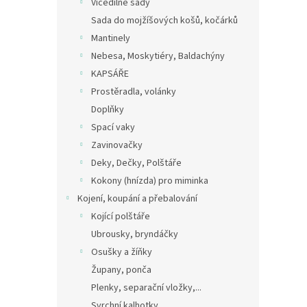
Vícedílné sady
Sada do mojžíšových košů, kočárků
Mantinely
Nebesa, Moskytiéry, Baldachýny
KAPSÁŘE
Prostěradla, volánky
Doplňky
Spací vaky
Zavinovačky
Deky, Dečky, Polštáře
Kokony (hnízda) pro miminka
Kojení, koupání a přebalování
Kojící polštáře
Ubrousky, bryndáčky
Osušky a žíňky
Župany, ponča
Plenky, separační vložky,...
Svrchní kalhotky