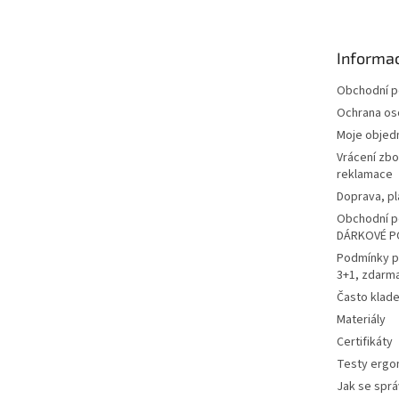
p
a
t
Informac
í
Obchodní 
Ochrana os
Moje objed
Vrácení zbo
reklamace
Doprava, pl
Obchodní p
DÁRKOVÉ P
Podmínky p
3+1, zdarm
Často klad
Materiály
Certifikáty
Testy ergo
Jak se sprá