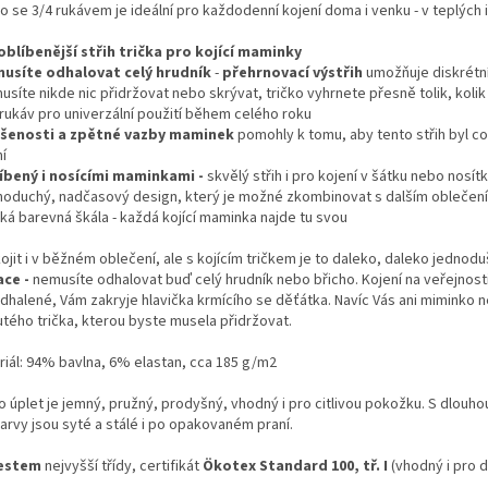
o se 3/4 rukávem je ideální pro každodenní kojení doma i venku - v teplých 
oblíbenější střih trička pro kojící maminky
usíte odhalovat celý hrudník
-
přehrnovací
výstřih
umožňuje diskrétní
usíte nikde nic přidržovat nebo skrývat, tričko vyhrnete přesně tolik, koli
 rukáv pro univerzální použití během celého roku
šenosti a zpětné vazby maminek
pomohly k tomu, aby tento střih byl co
í
íbený i nosícími maminkami -
skvělý střih i pro kojení v šátku nebo nosít
dnoduchý, nadčasový design, který je možné zkombinovat s dalším oblečen
oká barevná škála - každá kojící maminka najde tu svou
ojit i v běžném oblečení, ale s kojícím tričkem je to daleko, daleko jednodu
ace -
nemusíte odhalovat buď celý hrudník nebo břicho. Kojení na veřejnost
odhalené, Vám zakryje hlavička krmícího se děťátka. Navíc Vás ani miminko
utého trička, kterou byste musela přidržovat.
riál: 94% bavlna, 6% elastan, cca 185 g/m2
o úplet je jemný, pružný, prodyšný, vhodný i pro citlivou pokožku. S dlouho
arvy jsou syté a stálé i po opakovaném praní.
estem
nejvyšší třídy, certifikát
Ökotex Standard 100, tř. I
(vhodný i pro dě