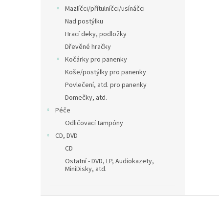
Mazlíčci/přítulníčci/usínáčci
Nad postýlku
Hrací deky, podložky
Dřevěné hračky
Kočárky pro panenky
Koše/postýlky pro panenky
Povlečení, atd. pro panenky
Domečky, atd.
Péče
Odličovací tampóny
CD, DVD
CD
Ostatní - DVD, LP, Audiokazety,
MiniDisky, atd.
Z
á