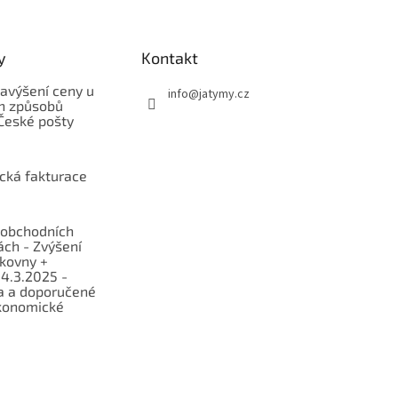
y
Kontakt
avýšení ceny u
info
@
jatymy.cz
h způsobů
České pošty
ická fakturace
obchodních
ch - Zvýšení
lkovny +
 4.3.2025 -
a a doporučené
konomické