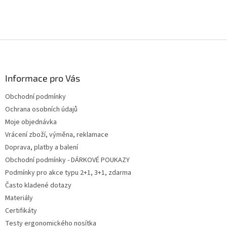
Z
á
p
a
Informace pro Vás
t
Obchodní podmínky
í
Ochrana osobních údajů
Moje objednávka
Vrácení zboží, výměna, reklamace
Doprava, platby a balení
Obchodní podmínky - DÁRKOVÉ POUKAZY
Podmínky pro akce typu 2+1, 3+1, zdarma
Často kladené dotazy
Materiály
Certifikáty
Testy ergonomického nosítka