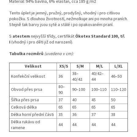
Materiál: 94% bavlna, 6% elastan, cca 185 g/m2
Tento úplet je jemný, pružný, prodyšný, vhodný i pro citlivou
pokožku. S dlouhou životností, nežmolkuje ani po mnoha praních.
Stejně tak barvy jsou syté a stálé i po opakovaném praní.
S
atestem
nejvyšší třídy, certifikát
Ökotex Standard 100, tř.
I
(vhodný i pro děti již od narození).
Tabulka rozměrů
(uvedeno v cm):
Velikost
XS/S
S/M
M/L
L/XL
38–
40/42–
Konfekční velikost
36
46–50
40/42
44
80–
Obvod přes prsa
90–100
100–110
110–120
90
Šířka přes prsa
37
40
45
50
Celková délka
65
65
65
65
Délka horní přední části
35
36
37
38
Délka rukávu od
44
44
44
44
ramene