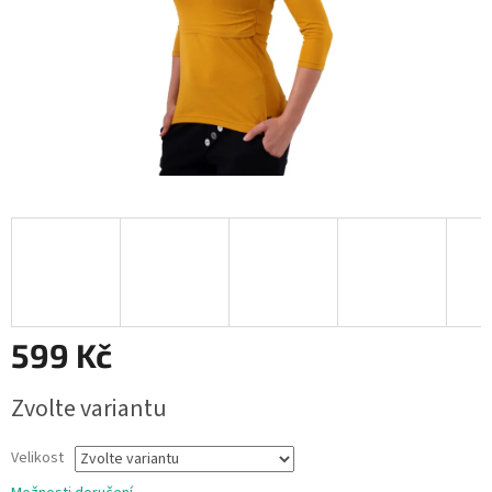
599 Kč
Měrná
Zvolte variantu
cena:
Velikost