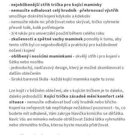
-
nejoblíbenější střih trička pro kojící maminky
-
nemusíte odhalovat celý hrudník
-
přehrnovací
výstřih
umožňuje diskrétní kojení kdykoliv a kdekoliv
- nemusíte nikde nic přidržovat nebo skrývat, tričko vyhrnete
přesně tolik, kolik potřebujete
- 3/4 rukáv pro univerzální použití během celého roku
-
zkušenosti a zpětné vazby maminek
pomohly k tomu, aby
tento střih byl co nejpohodlnější a praktický pro každodenní
nošení i kojení
-
oblíbený i nosícími maminkami -
skvělý střih i pro kojení v
šátku nebo nosítku
- jednoduchý, nadčasový design, který je možné zkombinovat s
dalším oblečením
- široká barevná škála - každá kojící maminka najde tu svou
Lze kojit i v běžném oblečení, ale s kojícím tričkem je to daleko,
daleko jednodušší.
Kojící tričko zásadně mění komfort celé
situace -
nemusíte odhalovat buď celý hrudník nebo břicho.
Kojení na veřejnosti tak nepřitahuje nežádoucí pozornost - to, co
budete mít odhalené, Vám zakryje hlavička krmícího se děťátka.
Navíc Vás ani miminko nebude obtěžovat žádná látka vyhrnutého
nebo shrnutého trička, kterou byste musela přidržovat.