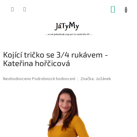
Přejít
NÁKUP
na
obsah
KOŠÍK
Kojící tričko se 3/4 rukávem -
Kateřina hořčicová
Průměrné
Neohodnoceno
Podrobnosti hodnocení
Značka:
Jožánek
hodnocení
produktu
je
0,0
z
5
hvězdiček.