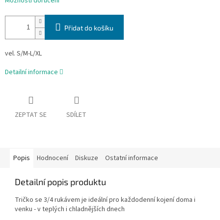
Možnosti doručení
Přidat do košíku
vel. S/M-L/XL
Detailní informace
ZEPTAT SE
SDÍLET
Popis
Hodnocení
Diskuze
Ostatní informace
Detailní popis produktu
Tričko se 3/4 rukávem je ideální pro každodenní kojení doma i
venku - v teplých i chladnějších dnech