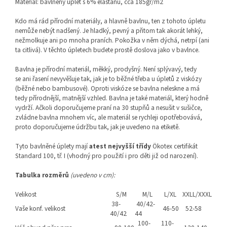
Materiál: bavlněný úplet s 6% elastanu, cca 185gr/m2
Kdo má rád přírodní materiály, a hlavně bavlnu, ten z tohoto úpletu
nemůže nebýt nadšený. Je hladký, pevný a přitom tak akorát lehký,
nežmolkuje ani po mnoha praních. Pokožka v něm dýchá, netrpí (ani
ta citlivá). V těchto úpletech budete prostě doslova jako v bavlnce.
Bavlna je přírodní materiál, měkký, prodyšný. Není splývavý, tedy
se ani řasení nevyvěšuje tak, jak je to běžné třeba u úpletů z viskózy
(běžné nebo bambusové). Oproti viskóze se bavlna neleskne a má
tedy přírodnější, matnější vzhled. Bavlna je také materiál, který hodně
vydrží. Ačkoli doporučujeme praní na 30 stupňů a nesušit v sušičce,
zvládne bavlna mnohem víc, ale materiál se rychleji opotřebovává,
proto doporučujeme údržbu tak, jak je uvedeno na etiketě.
Tyto bavlněné úplety mají
atest nejvyšší třídy
Ökotex certifikát
Standard 100, tř. I (vhodný pro použití i pro děti již od narození).
Tabulka rozměrů
(uvedeno v cm):
Velikost
S/M
M/L
L/XL
XXLL/XXXL
38-
40/42-
Vaše konf. velikost
46-50
52-58
40/42
44
100-
110-