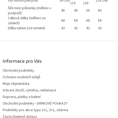
Váš obvod přes prsa
90-100
120-140
110
120
Šíře mezi průramky (měřeno v
40
45
50
60
podpaží)
Celková délka (měřeno na
68
68
68
68
zádech)
Délka rukávu (od ramene)
42
42
42
42
Z
á
p
a
Informace pro Vás
t
Obchodní podmínky
í
Ochrana osobních údajů
Moje objednávka
Vrácení zboží, výměna, reklamace
Doprava, platby a balení
Obchodní podmínky - DÁRKOVÉ POUKAZY
Podmínky pro akce typu 2+1, 3+1, zdarma
Často kladené dotazy