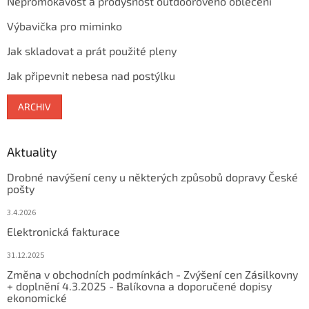
Nepromokavost a prodyšnost outdoorového oblečení
Výbavička pro miminko
Jak skladovat a prát použité pleny
Jak připevnit nebesa nad postýlku
ARCHIV
Aktuality
Drobné navýšení ceny u některých způsobů dopravy České
pošty
3.4.2026
Elektronická fakturace
31.12.2025
Změna v obchodních podmínkách - Zvýšení cen Zásilkovny
+ doplnění 4.3.2025 - Balíkovna a doporučené dopisy
ekonomické