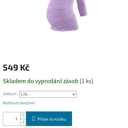
549 Kč
Měrná
Skladem do vyprodání zásob
(1 ks)
cena:
Velikost
Možnosti doručení
Přidat do košíku