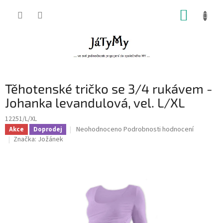
Přejít
NÁKUP
na
obsah
KOŠÍK
Těhotenské tričko se 3/4 rukávem -
Johanka levandulová, vel. L/XL
12251/L/XL
Průměrné
Neohodnoceno
Podrobnosti hodnocení
Akce
Doprodej
hodnocení
Značka:
Jožánek
produktu
je
0,0
z
5
hvězdiček.