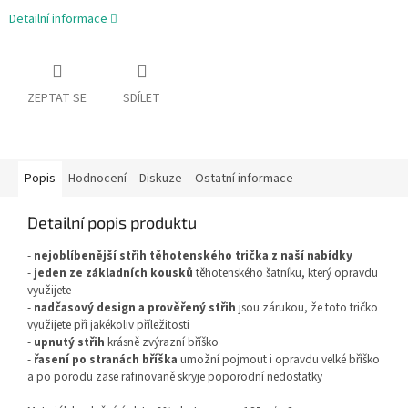
Detailní informace
ZEPTAT SE
SDÍLET
Popis
Hodnocení
Diskuze
Ostatní informace
Detailní popis produktu
-
nejoblíbenější střih těhotenského trička z naší nabídky
-
jeden ze základních kousků
těhotenského šatníku, který opravdu
využijete
-
nadčasový design a prověřený střih
jsou zárukou, že toto tričko
využijete při jakékoliv příležitosti
-
upnutý střih
krásně zvýrazní bříško
-
řasení po stranách bříška
umožní pojmout i opravdu velké bříško
a po porodu zase rafinovaně skryje poporodní nedostatky