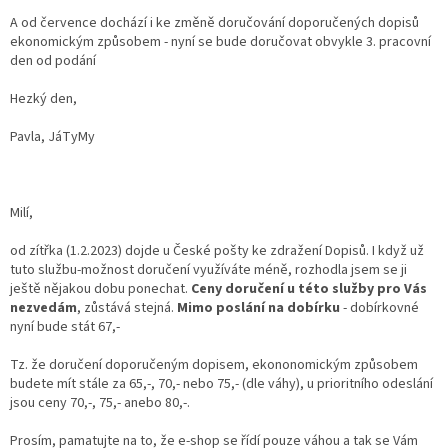
A od července dochází i ke změně doručování doporučených dopisů
ekonomickým způsobem - nyní se bude doručovat obvykle 3. pracovní
den od podání
Hezký den,
Pavla, JáTyMy
Milí,
od zítřka (1.2.2023) dojde u České pošty ke zdražení Dopisů. I když už
tuto službu-možnost doručení využíváte méně, rozhodla jsem se ji
ještě nějakou dobu ponechat.
Ceny doručení u této služby pro Vás
nezvedám
, zůstává stejná.
Mimo poslání na dobírku
- dobírkovné
nyní bude stát 67,-
Tz. že doručení doporučeným dopisem, ekononomickým způsobem
budete mít stále za 65,-, 70,- nebo 75,- (dle váhy), u prioritního odeslání
jsou ceny 70,-, 75,- anebo 80,-.
Prosím, pamatujte na to, že e-shop se řídí pouze váhou a tak se Vám