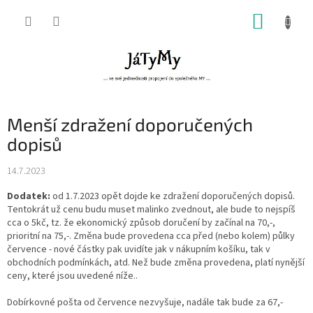
Přejít
NÁKUP
na
obsah
KOŠÍK
Menší zdražení doporučených
dopisů
14.7.2023
Dodatek:
od 1.7.2023 opět dojde ke zdražení doporučených dopisů.
Tentokrát už cenu budu muset malinko zvednout, ale bude to nejspíš
cca o 5kč, tz. že ekonomický způsob doručení by začínal na 70,-,
prioritní na 75,-. Změna bude provedena cca před (nebo kolem) půlky
července - nové částky pak uvidíte jak v nákupním košíku, tak v
obchodních podmínkách, atd. Než bude změna provedena, platí nynější
ceny, které jsou uvedené níže..
Dobírkovné pošta od července nezvyšuje, nadále tak bude za 67,-