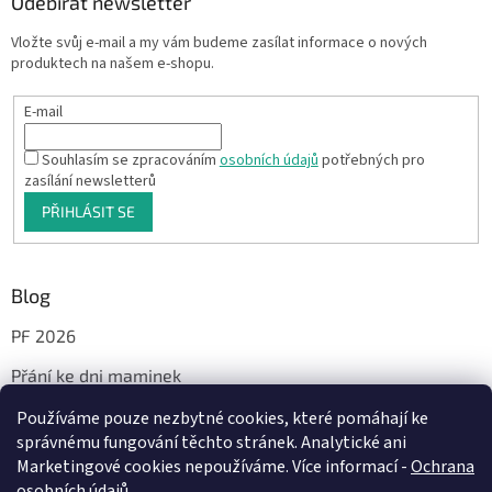
Odebírat newsletter
Vložte svůj e-mail a my vám budeme zasílat informace o nových
produktech na našem e-shopu.
E-mail
Souhlasím se zpracováním
osobních údajů
potřebných pro
zasílání newsletterů
PŘIHLÁSIT SE
Blog
PF 2026
Přání ke dni maminek
Používáme pouze nezbytné cookies, které pomáhají ke
správnému fungování těchto stránek. Analytické ani
Facebook
Marketingové cookies nepoužíváme. Více informací -
Ochrana
osobních údajů