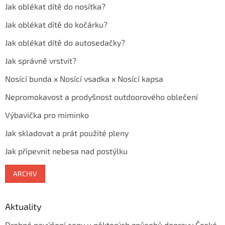
Jak oblékat dítě do nosítka?
Jak oblékat dítě do kočárku?
Jak oblékat dítě do autosedačky?
Jak správně vrstvit?
Nosící bunda x Nosící vsadka x Nosící kapsa
Nepromokavost a prodyšnost outdoorového oblečení
Výbavička pro miminko
Jak skladovat a prát použité pleny
Jak připevnit nebesa nad postýlku
ARCHIV
Aktuality
Drobné navýšení ceny u některých způsobů dopravy České