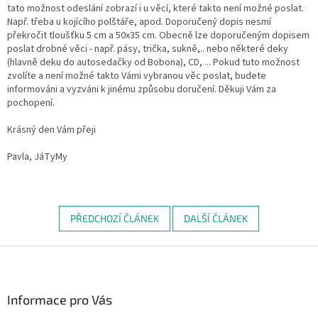
tato možnost odeslání zobrazí i u věcí, které takto není možné poslat.
Např. třeba u kojícího polštáře, apod. Doporučený dopis nesmí
překročit tloušťku 5 cm a 50x35 cm. Obecně lze doporučeným dopisem
poslat drobné věci - např. pásy, trička, sukně,.. nebo některé deky
(hlavně deku do autosedačky od Bobona), CD, ... Pokud tuto možnost
zvolíte a není možné takto Vámi vybranou věc poslat, budete
informováni a vyzváni k jinému způsobu doručení. Děkuji Vám za
pochopení.
Krásný den Vám přeji
Pavla, JáTyMy
PŘEDCHOZÍ ČLÁNEK
DALŠÍ ČLÁNEK
Z
á
p
a
Informace pro Vás
t