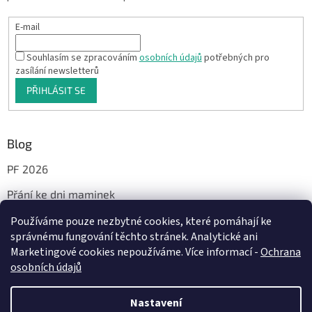
E-mail
Souhlasím se zpracováním
osobních údajů
potřebných pro
zasílání newsletterů
PŘIHLÁSIT SE
Blog
PF 2026
Přání ke dni maminek
Používáme pouze nezbytné cookies, které pomáhají ke
správnému fungování těchto stránek. Analytické ani
Facebook
Marketingové cookies nepoužíváme. Více informací -
Ochrana
osobních údajů
Nastavení
Vytvořil Shoptet