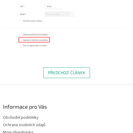
PŘEDCHOZÍ ČLÁNEK
Z
á
p
a
Informace pro Vás
t
Obchodní podmínky
í
Ochrana osobních údajů
Moje objednávka