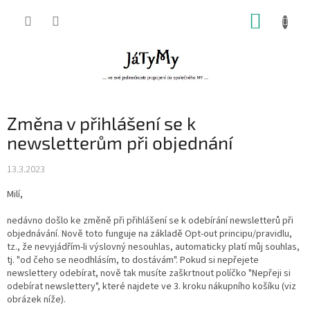
Přejít
NÁKUP
na
obsah
KOŠÍK
Změna v přihlášení se k
newsletterům při objednání
13.3.2023
Milí,
nedávno došlo ke změně při přihlášení se k odebírání newsletterů při
objednávání. Nově toto funguje na základě Opt-out principu/pravidlu,
tz., že nevyjádřím-li výslovný nesouhlas, automaticky platí můj souhlas,
tj. "od čeho se neodhlásím, to dostávám". Pokud si nepřejete
newslettery odebírat, nově tak musíte zaškrtnout políčko "Nepřeji si
odebírat newslettery", které najdete ve 3. kroku nákupního košíku (viz
obrázek níže).