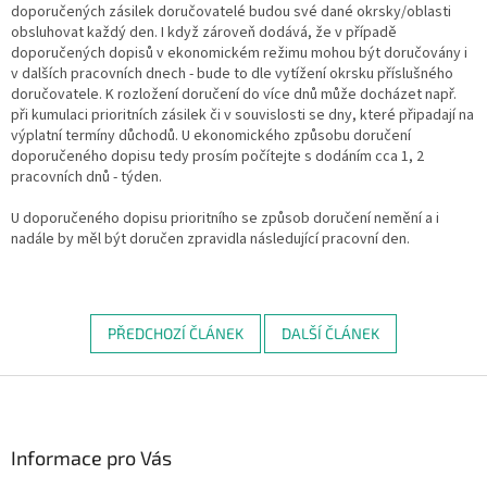
doporučených zásilek doručovatelé budou své dané okrsky/oblasti
obsluhovat každý den. I když zároveň dodává, že v případě
doporučených dopisů v ekonomickém režimu mohou být doručovány i
v dalších pracovních dnech - bude to dle vytížení okrsku příslušného
doručovatele. K rozložení doručení do více dnů může docházet např.
při kumulaci prioritních zásilek či v souvislosti se dny, které připadají na
výplatní termíny důchodů. U ekonomického způsobu doručení
doporučeného dopisu tedy prosím počítejte s dodáním cca 1, 2
pracovních dnů - týden.
U doporučeného dopisu prioritního se způsob doručení nemění a i
nadále by měl být doručen zpravidla následující pracovní den.
PŘEDCHOZÍ ČLÁNEK
DALŠÍ ČLÁNEK
Z
á
p
a
Informace pro Vás
t