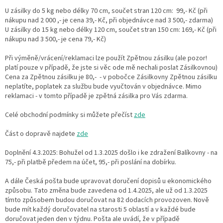
U zásilky do 5 kg nebo délky 70 cm, součet stran 120 cm: 99,- Kč (při
nákupu nad 2 000 ,- je cena 39,- Kč, při objednávce nad 3 500,- zdarma)
U zásilky do 15 kg nebo délky 120 cm, součet stran 150 cm: 169,- Kč (při
nákupu nad 3 500,- je cena 79,- Kč)
Při výměně/vrácení/reklamaci lze použít Zpětnou zásilku (ale pozor!
platí pouze v případě, že jste si věc ode mě nechali poslat Zásilkovnou)
Cena za Zpětnou zásilku je 80,-
- v pobočce Zásilkovny Zpětnou zásilku
neplatíte, poplatek za službu bude vyučtován v objednávce. Mimo
reklamaci - v tomto případě je zpětná zásilka pro Vás zdarma.
Celé obchodní podmínky si můžete přečíst
zde
Část o dopravě najdete
zde
Doplnění 4.3.2025: Bohužel od 1.3.2025 došlo i ke zdražení Balíkovny - na
75,- při platbě předem na účet, 95,- při poslání na dobírku.
A dále Česká pošta bude upravovat doručení dopisů u ekonomického
způsobu. Tato změna bude zavedena od 1.4.2025, ale už od 1.3.2025
tímto způsobem budou doručovat na 82 dodacích provozoven. Nově
bude mít každý doručovatel na starosti 5 oblastí a v každé bude
doručovat jeden den v týdnu. Pošta ale uvádí, že v případě