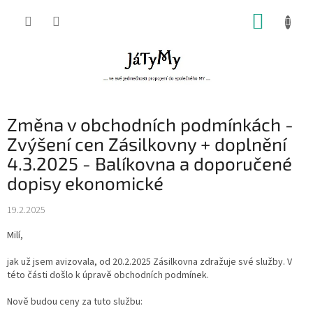
Přejít
NÁKUP
na
obsah
KOŠÍK
Změna v obchodních podmínkách -
Zvýšení cen Zásilkovny + doplnění
4.3.2025 - Balíkovna a doporučené
dopisy ekonomické
19.2.2025
Milí,
jak už jsem avizovala, od 20.2.2025 Zásilkovna zdražuje své služby. V
této části došlo k úpravě obchodních podmínek.
Nově budou ceny za tuto službu: