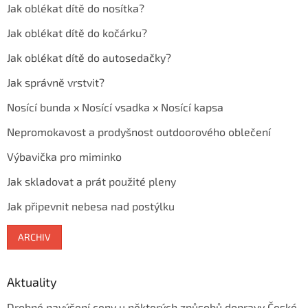
Jak oblékat dítě do nosítka?
Jak oblékat dítě do kočárku?
Jak oblékat dítě do autosedačky?
Jak správně vrstvit?
Nosící bunda x Nosící vsadka x Nosící kapsa
Nepromokavost a prodyšnost outdoorového oblečení
Výbavička pro miminko
Jak skladovat a prát použité pleny
Jak připevnit nebesa nad postýlku
ARCHIV
Aktuality
Drobné navýšení ceny u některých způsobů dopravy České