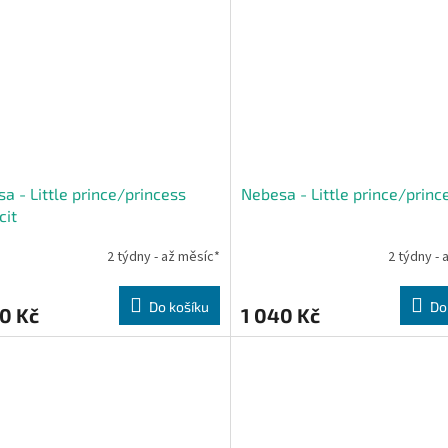
a - Little prince/princess
Nebesa - Little prince/princ
cit
2 týdny - až měsíc*
2 týdny - 
Do košíku
Do
0 Kč
1 040 Kč