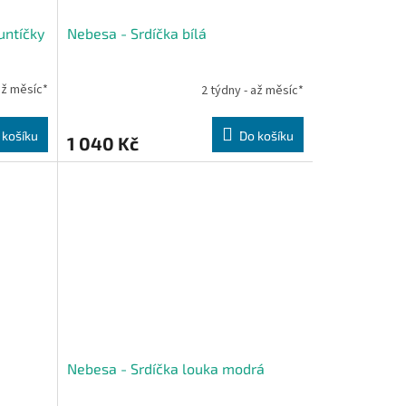
untíčky
Nebesa - Srdíčka bílá
až měsíc*
2 týdny - až měsíc*
 košíku
Do košíku
1 040 Kč
Nebesa - Srdíčka louka modrá