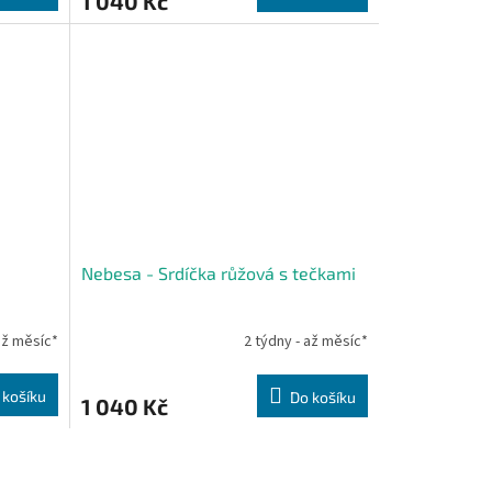
1 040 Kč
Nebesa - Srdíčka růžová s tečkami
až měsíc*
2 týdny - až měsíc*
 košíku
Do košíku
1 040 Kč