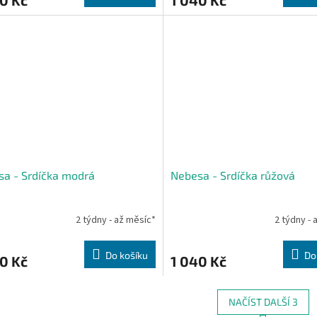
a - Srdíčka modrá
Nebesa - Srdíčka růžová
2 týdny - až měsíc*
2 týdny - 
Do košíku
Do
0 Kč
1 040 Kč
NAČÍST DALŠÍ 3