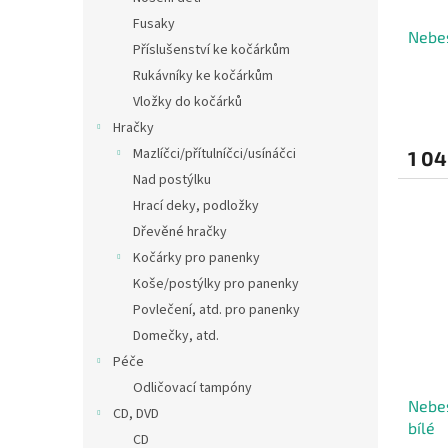
Fusaky
Nebes
Příslušenství ke kočárkům
Rukávníky ke kočárkům
Vložky do kočárků
Hračky
Mazlíčci/přítulníčci/usínáčci
1 04
Nad postýlku
Hrací deky, podložky
Dřevěné hračky
Kočárky pro panenky
Koše/postýlky pro panenky
Povlečení, atd. pro panenky
Domečky, atd.
Péče
Odličovací tampóny
Nebes
CD, DVD
bílé
CD