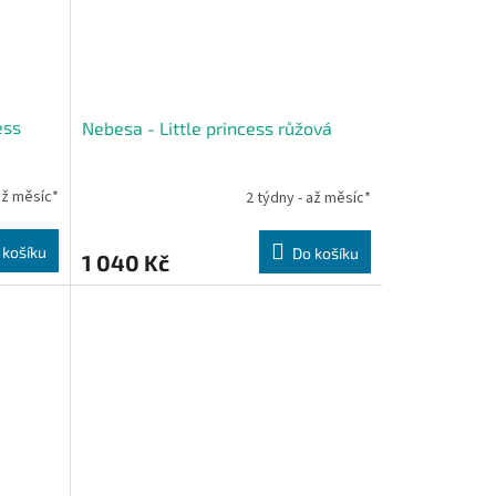
ess
Nebesa - Little princess růžová
až měsíc*
2 týdny - až měsíc*
 košíku
Do košíku
1 040 Kč