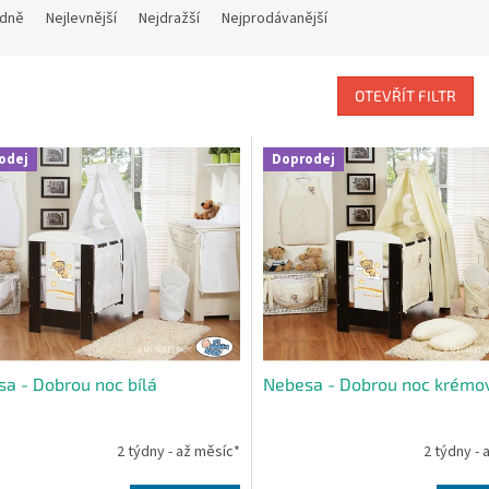
dně
Nejlevnější
Nejdražší
Nejprodávanější
OTEVŘÍT FILTR
odej
Doprodej
a - Dobrou noc bílá
Nebesa - Dobrou noc krémo
2 týdny - až měsíc*
2 týdny - 