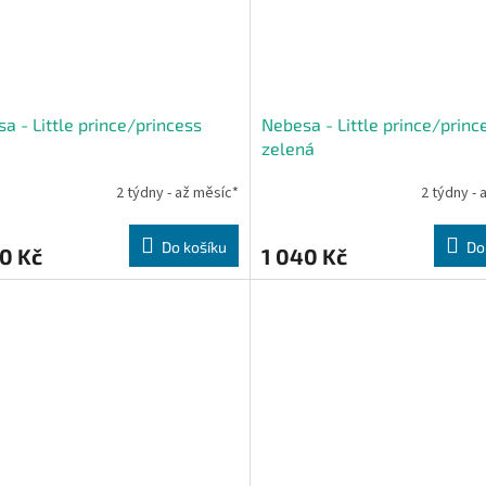
a - Little prince/princess
Nebesa - Little prince/princ
zelená
2 týdny - až měsíc*
2 týdny - 
Do košíku
Do
0 Kč
1 040 Kč