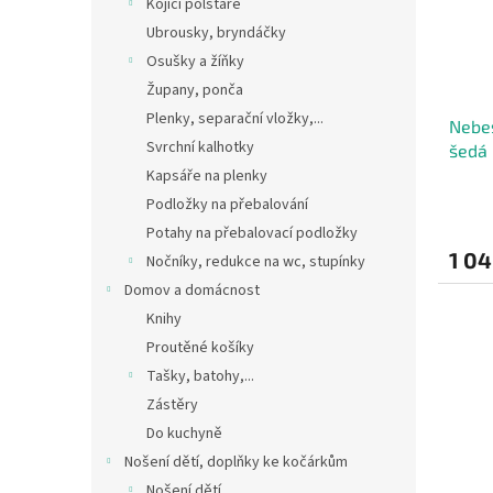
Kojící polštáře
Ubrousky, bryndáčky
Osušky a žíňky
Župany, ponča
Plenky, separační vložky,...
Nebes
Svrchní kalhotky
šedá
Kapsáře na plenky
Podložky na přebalování
Potahy na přebalovací podložky
1 04
Nočníky, redukce na wc, stupínky
Domov a domácnost
Knihy
Proutěné košíky
Tašky, batohy,...
Zástěry
Do kuchyně
Nošení dětí, doplňky ke kočárkům
Nošení dětí