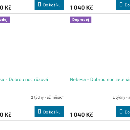
Do košíku
Do
0 Kč
1 040 Kč
odej
Doprodej
a - Dobrou noc růžová
Nebesa - Dobrou noc zelená
2 týdny - až měsíc*
2 týdny - 
Do košíku
Do
0 Kč
1 040 Kč