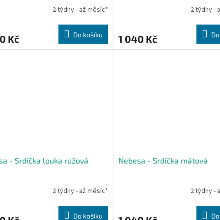
2 týdny - až měsíc*
2 týdny - 
Do košíku
Do
0 Kč
1 040 Kč
a - Srdíčka louka růžová
Nebesa - Srdíčka mátová
2 týdny - až měsíc*
2 týdny - 
Do košíku
Do
0 Kč
1 040 Kč