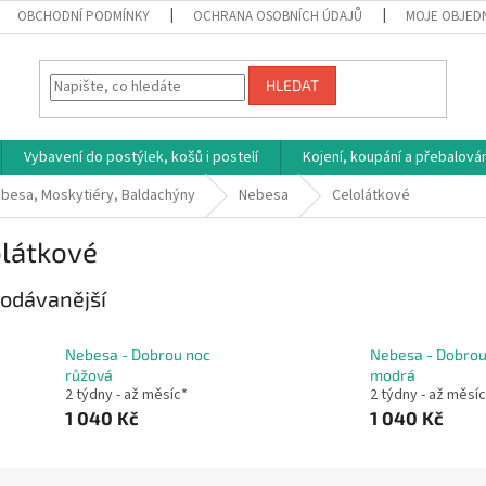
OBCHODNÍ PODMÍNKY
OCHRANA OSOBNÍCH ÚDAJŮ
MOJE OBJED
HLEDAT
Vybavení do postýlek, košů i postelí
Kojení, koupání a přebalován
besa, Moskytiéry, Baldachýny
Nebesa
Celolátkové
olátkové
odávanější
Nebesa - Dobrou noc
Nebesa - Dobrou
růžová
modrá
2 týdny - až měsíc*
2 týdny - až měsí
1 040 Kč
1 040 Kč