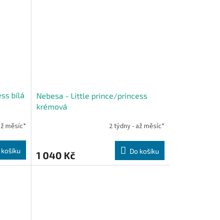
ess bílá
Nebesa - Little prince/princess
krémová
až měsíc*
2 týdny - až měsíc*
 košíku
Do košíku
1 040 Kč