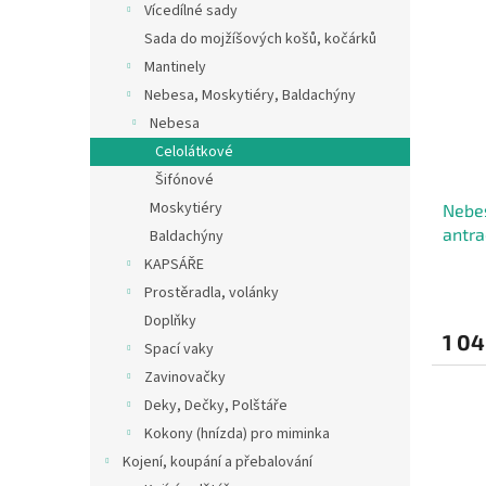
Vícedílné sady
Sada do mojžíšových košů, kočárků
Mantinely
Nebesa, Moskytiéry, Baldachýny
Nebesa
Celolátkové
Šifónové
Moskytiéry
Nebes
antra
Baldachýny
KAPSÁŘE
Prostěradla, volánky
Doplňky
1 04
Spací vaky
Zavinovačky
Deky, Dečky, Polštáře
Kokony (hnízda) pro miminka
Kojení, koupání a přebalování