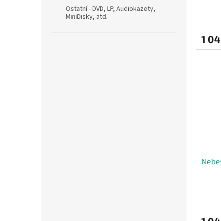
Ostatní - DVD, LP, Audiokazety,
MiniDisky, atd.
1 04
Nebes
1 04