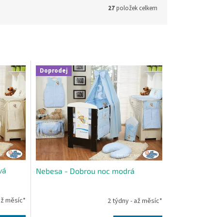
27
položek celkem
Doprodej
vá
Nebesa - Dobrou noc modrá
až měsíc*
2 týdny - až měsíc*