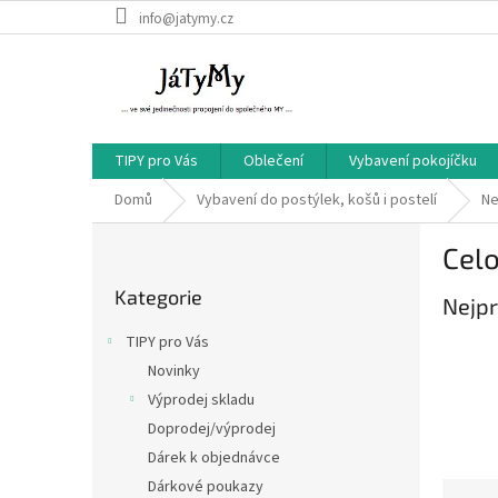
Přejít
info@jatymy.cz
na
obsah
TIPY pro Vás
Oblečení
Vybavení pokojíčku
Domů
Vybavení do postýlek, košů i postelí
Ne
P
Cel
o
Přeskočit
s
Kategorie
kategorie
Nejpr
t
r
TIPY pro Vás
a
Novinky
n
Výprodej skladu
n
í
Doprodej/výprodej
p
Dárek k objednávce
a
Dárkové poukazy
Ř