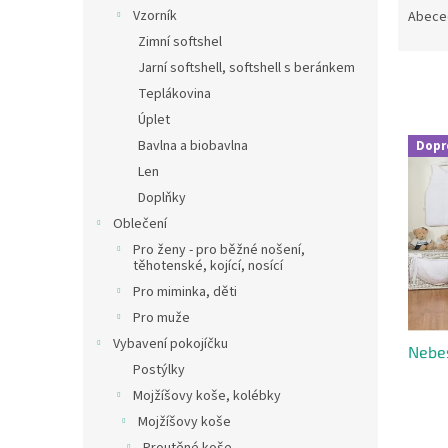
n
a
Vzorník
Abece
e
z
Zimní softshel
l
e
Jarní softshell, softshell s beránkem
n
Teplákovina
í
Úplet
p
V
r
Bavlna a biobavlna
Dopr
ý
o
Len
p
d
Doplňky
i
u
s
Oblečení
k
p
Pro ženy - pro běžné nošení,
t
r
těhotenské, kojící, nosící
ů
o
Pro miminka, děti
d
Pro muže
u
Vybavení pokojíčku
Nebes
k
Postýlky
t
Mojžíšovy koše, kolébky
ů
Mojžíšovy koše