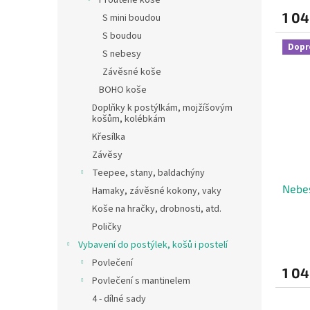
Proutěné koše
1 04
S mini boudou
S boudou
Dopr
S nebesy
Závěsné koše
BOHO koše
Doplňky k postýlkám, mojžíšovým
košům, kolébkám
Křesílka
Závěsy
Teepee, stany, baldachýny
Nebes
Hamaky, závěsné kokony, vaky
Koše na hračky, drobnosti, atd.
Poličky
Vybavení do postýlek, košů i postelí
Povlečení
1 04
Povlečení s mantinelem
4 - dílné sady