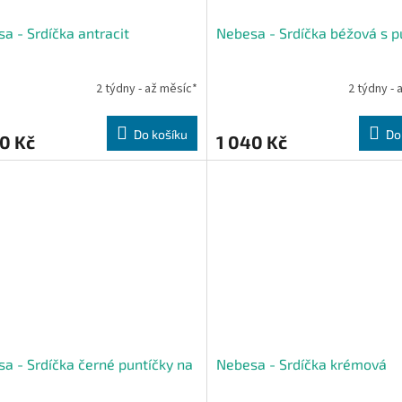
a - Srdíčka antracit
Nebesa - Srdíčka béžová s p
2 týdny - až měsíc*
2 týdny - 
Do košíku
Do
0 Kč
1 040 Kč
a - Srdíčka černé puntíčky na
Nebesa - Srdíčka krémová