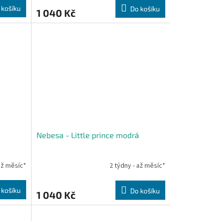
 košíku
Do košíku
1 040 Kč
Nebesa - Little prince modrá
až měsíc*
2 týdny - až měsíc*
 košíku
Do košíku
1 040 Kč