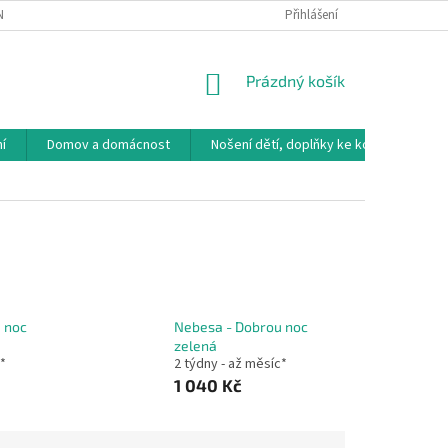
NÁVKA
VRÁCENÍ ZBOŽÍ, VÝMĚNA, REKLAMACE
Přihlášení
DOPRAVA, PLATBY A B
NÁKUPNÍ
Prázdný košík
KOŠÍK
í
Domov a domácnost
Nošení dětí, doplňky ke kočárkům
 noc
Nebesa - Dobrou noc
zelená
c*
2 týdny - až měsíc*
1 040 Kč