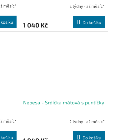
až měsíc*
2 týdny - až měsíc*
 košíku
Do košíku
1 040 Kč
Nebesa - Srdíčka mátová s puntíčky
až měsíc*
2 týdny - až měsíc*
 košíku
Do košíku