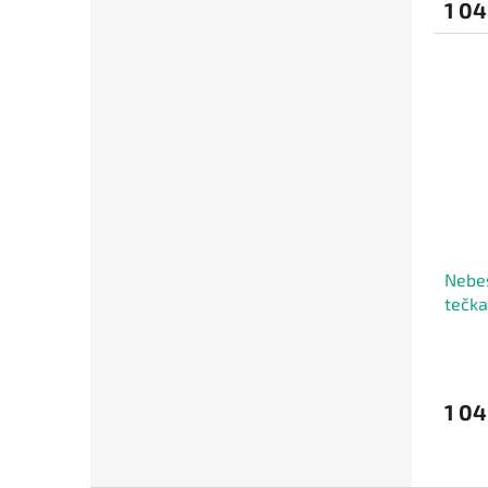
1 04
Nebes
tečk
1 04