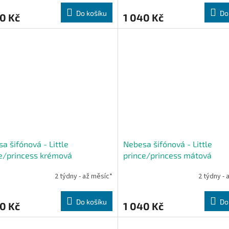
Do košíku
Do
0 Kč
1 040 Kč
a šifónová - Little
Nebesa šifónová - Little
e/princess krémová
prince/princess mátová
2 týdny - až měsíc*
2 týdny - 
Do košíku
Do
0 Kč
1 040 Kč