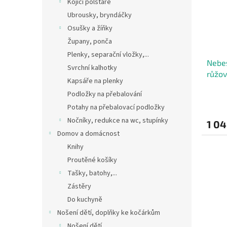
Kojící polštáře
Ubrousky, bryndáčky
Osušky a žíňky
Župany, ponča
Plenky, separační vložky,...
Nebes
Svrchní kalhotky
růžo
Kapsáře na plenky
Podložky na přebalování
Potahy na přebalovací podložky
Nočníky, redukce na wc, stupínky
1 04
Domov a domácnost
Knihy
Proutěné košíky
Tašky, batohy,...
Zástěry
Do kuchyně
Nošení dětí, doplňky ke kočárkům
Nošení dětí