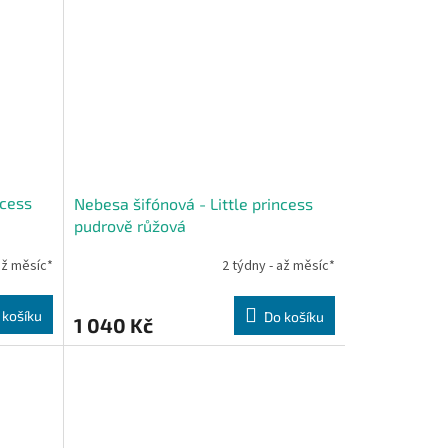
ncess
Nebesa šifónová - Little princess
pudrově růžová
až měsíc*
2 týdny - až měsíc*
 košíku
Do košíku
1 040 Kč