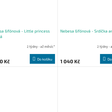
a šifónová - Little princess
Nebesa šifónová - Srdíčka an
vá
2 týdny - až měsíc*
2 týdny - 
Do košíku
Do
0 Kč
1 040 Kč