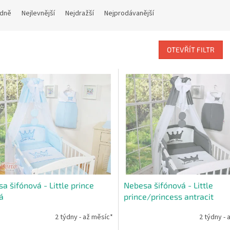
dně
Nejlevnější
Nejdražší
Nejprodávanější
OTEVŘÍT FILTR
a šifónová - Little prince
Nebesa šifónová - Little
á
prince/princess antracit
2 týdny - až měsíc*
2 týdny - 