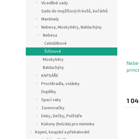
Vícedílné sady
Sada do mojžíšových košů, kočárků
Mantinely
Nebesa, Moskytiéry, Baldachýny
Nebesa
Celolátkové
Šifónové
Moskytiéry
Nebes
Baldachýny
princ
KAPSÁŘE
Prostěradla, volánky
Doplňky
Spací vaky
1 04
Zavinovačky
Deky, Dečky, Polštáře
Kokony (hnízda) pro miminka
Kojení, koupání a přebalování