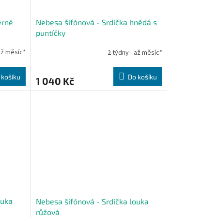
erné
Nebesa šifónová - Srdíčka hnědá s
puntíčky
až měsíc*
2 týdny - až měsíc*
 košíku
Do košíku
1 040 Kč
ouka
Nebesa šifónová - Srdíčka louka
růžová