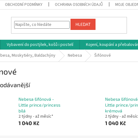
OBCHODNÍ PODMÍNKY
OCHRANA OSOBNÍCH ÚDAJŮ
MOJE OBJED
HLEDAT
Vybavení do postýlek, košů i postelí
Kojení, koupání a přebalován
besa, Moskytiéry, Baldachýny
Nebesa
Šifónové
ónové
odávanější
Nebesa šifónová -
Nebesa šifónová
Little prince/princess
Little prince/pri
bílá
krémová
2 týdny - až měsíc*
2 týdny - až měsí
1 040 Kč
1 040 Kč