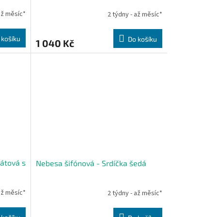
až měsíc*
2 týdny - až měsíc*
 košíku
Do košíku
1 040 Kč
átová s
Nebesa šifónová - Srdíčka šedá
až měsíc*
2 týdny - až měsíc*