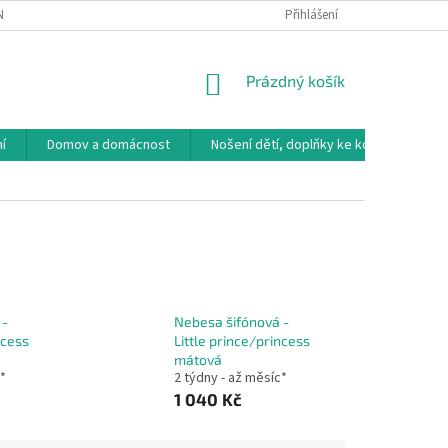
NÁVKA
VRÁCENÍ ZBOŽÍ, VÝMĚNA, REKLAMACE
Přihlášení
DOPRAVA, PLATBY A B
NÁKUPNÍ
Prázdný košík
KOŠÍK
í
Domov a domácnost
Nošení dětí, doplňky ke kočárkům
 -
Nebesa šifónová -
ncess
Little prince/princess
mátová
c*
2 týdny - až měsíc*
1 040 Kč