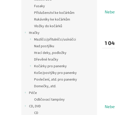
Fusaky
Nebes
Příslušenství ke kočárkům
Rukávníky ke kočárkům
Vložky do kočárků
Hračky
Mazlíčci/přítulníčci/usínáčci
1 04
Nad postýlku
Hrací deky, podložky
Dřevěné hračky
Kočárky pro panenky
Koše/postýlky pro panenky
Povlečení, atd. pro panenky
Domečky, atd.
Péče
Odličovací tampóny
CD, DVD
Nebes
CD