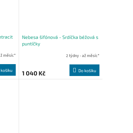
tracit
Nebesa šifónová - Srdíčka béžová s
puntíčky
až měsíc*
2 týdny - až měsíc*
 košíku
Do košíku
1 040 Kč