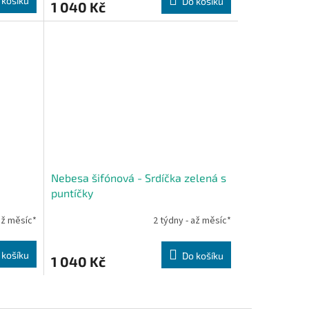
 košíku
Do košíku
1 040 Kč
Nebesa šifónová - Srdíčka zelená s
puntíčky
až měsíc*
2 týdny - až měsíc*
 košíku
Do košíku
1 040 Kč