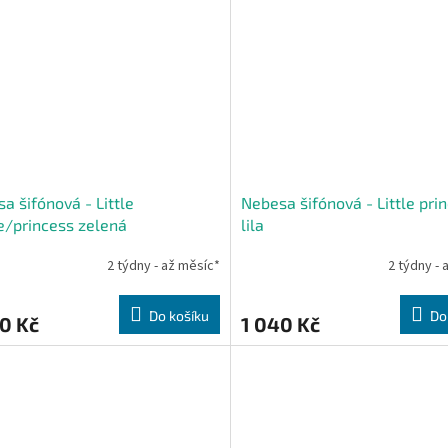
a šifónová - Little
Nebesa šifónová - Little pri
e/princess zelená
lila
2 týdny - až měsíc*
2 týdny - 
Do košíku
Do
0 Kč
1 040 Kč