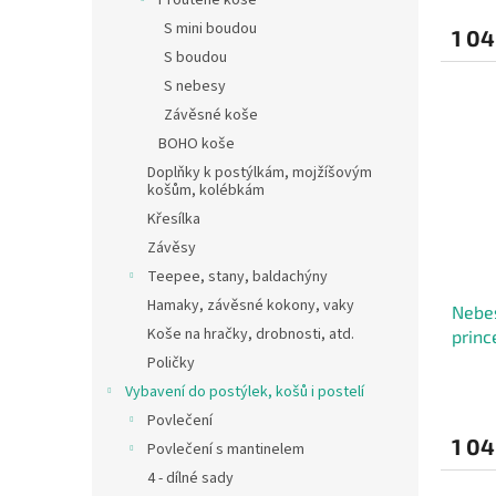
Proutěné koše
S mini boudou
1 04
S boudou
S nebesy
Závěsné koše
BOHO koše
Doplňky k postýlkám, mojžíšovým
košům, kolébkám
Křesílka
Závěsy
Teepee, stany, baldachýny
Hamaky, závěsné kokony, vaky
Nebes
Koše na hračky, drobnosti, atd.
princ
Poličky
Vybavení do postýlek, košů i postelí
Povlečení
1 04
Povlečení s mantinelem
4 - dílné sady