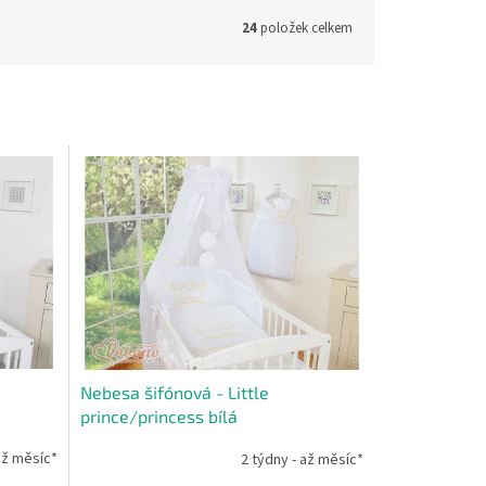
24
položek celkem
Nebesa šifónová - Little
prince/princess bílá
až měsíc*
2 týdny - až měsíc*