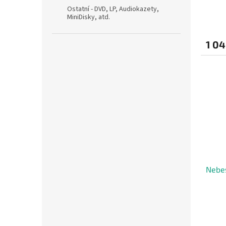
Ostatní - DVD, LP, Audiokazety,
MiniDisky, atd.
1 04
Nebes