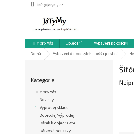
Přejít
info@jatymy.cz
na
obsah
TIPY pro Vás
Oblečení
Vybavení pokojíčku
Domů
Vybavení do postýlek, košů i postelí
Ne
P
Šif
o
Přeskočit
s
Kategorie
kategorie
Nejpr
t
r
TIPY pro Vás
a
Novinky
n
Výprodej skladu
n
í
Doprodej/výprodej
p
Dárek k objednávce
a
Dárkové poukazy