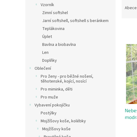
Ř
n
Vzorník
a
e
Abece
Zimní softshel
z
l
e
Jarní softshell, softshell s beránkem
n
Teplákovina
í
Úplet
p
V
Bavlna a biobavlna
r
ý
Len
o
p
Doplňky
d
i
u
Oblečení
s
k
Pro ženy - pro běžné nošení,
p
t
těhotenské, kojící, nosící
r
ů
Pro miminka, děti
o
Pro muže
d
u
Vybavení pokojíčku
Nebes
k
Postýlky
modr
t
Mojžíšovy koše, kolébky
ů
Mojžíšovy koše