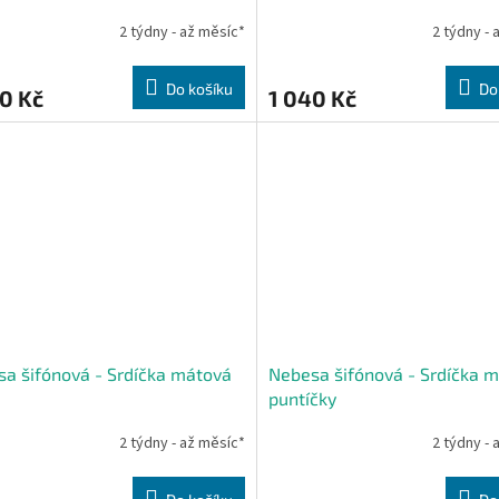
2 týdny - až měsíc*
2 týdny - 
Do košíku
Do
0 Kč
1 040 Kč
a šifónová - Srdíčka mátová
Nebesa šifónová - Srdíčka m
puntíčky
2 týdny - až měsíc*
2 týdny - 