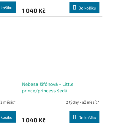
 košíku
Do košíku
1 040 Kč
Nebesa šifónová - Little
prince/princess šedá
až měsíc*
2 týdny - až měsíc*
 košíku
Do košíku
1 040 Kč