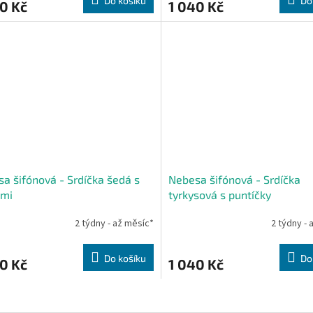
Do košíku
Do
0 Kč
1 040 Kč
a šifónová - Srdíčka šedá s
Nebesa šifónová - Srdíčka
ami
tyrkysová s puntíčky
2 týdny - až měsíc*
2 týdny - 
Do košíku
Do
0 Kč
1 040 Kč
O
v