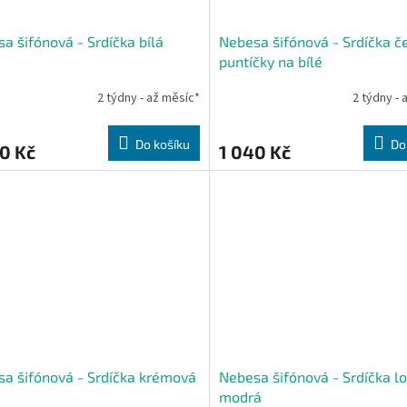
a šifónová - Srdíčka bílá
Nebesa šifónová - Srdíčka č
puntíčky na bílé
2 týdny - až měsíc*
2 týdny - 
Do košíku
Do
0 Kč
1 040 Kč
a šifónová - Srdíčka krémová
Nebesa šifónová - Srdíčka l
modrá