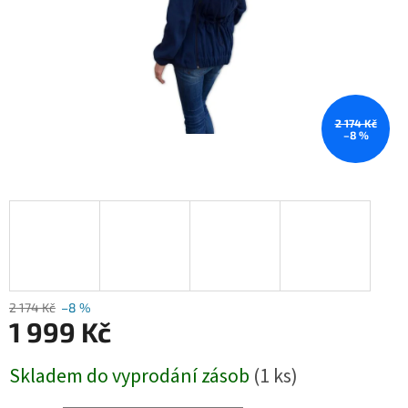
2 174 Kč
–8 %
2 174 Kč
–8 %
1 999 Kč
Měrná
Skladem do vyprodání zásob
(1 ks)
cena: