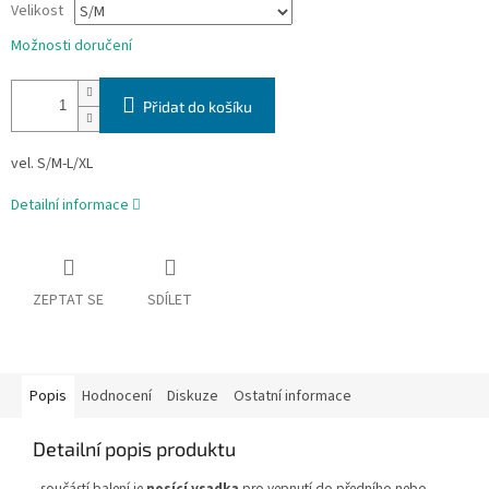
Velikost
Možnosti doručení
Přidat do košíku
vel. S/M-L/XL
Detailní informace
ZEPTAT SE
SDÍLET
Popis
Hodnocení
Diskuze
Ostatní informace
Detailní popis produktu
- součástí balení je
nosící vsadka
pro vepnutí do předního nebo