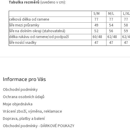
Tabulka rozměrů
(uvedeno v cm):
S/M
M/L
L/XL
celková délka od ramene
77
77
77
šíře mezi průramky
49
54
58
šíře na dolním okraji (stahovatelná)
52
56
59
délka rukávu od ramene/od podpaží
60/48
62/48
62/4
šíře nosící vsadky
47
47
47
Z
á
p
a
Informace pro Vás
t
Obchodní podmínky
í
Ochrana osobních údajů
Moje objednávka
Vrácení zboží, výměna, reklamace
Doprava, platby a balení
Obchodní podmínky - DÁRKOVÉ POUKAZY