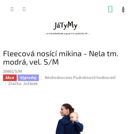
Přejít
NÁKUP
na
obsah
KOŠÍK
Fleecová nosící mikina - Nela tm.
modrá, vel. S/M
38662/S/M
Průměrné
Neohodnoceno
Podrobnosti hodnocení
Akce
Výprodej
hodnocení
Značka:
Jožánek
produktu
je
0,0
z
5
hvězdiček.