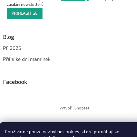
zasílání newsletterů
PŘIHLÁSIT SE
Blog
PF 2026
Přání ke dni maminek
Facebook
Vytvořil Shoptet
Copyright 2026
JáTyMy
. Všechna práva vyhrazena.
Používáme pouze nezbytné cookies, které pomáhají ke