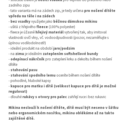
zadního zipu
- tato varianta má na zádech zip, je tedy určena
pro nošení dítěte
vpředu na těle i na zádech
-
bez vsadky
využijete jako
běžnou dámskou mikinu
- ušitá z hřejivého
fleece
(100% polyester)
- fleece je úžasně
hřejivý materiál
vytvořený tak, aby imitoval
vlastnosti ovčí vlny, vč. vodoodpudivosti (pozor, nezaměňujte s
úplnou voděodolností!)
- ideální produkt na období
jaro/podzim
- na
zimu
je ideálním
zateplením
softshellové bundy
-
odepínací nákrčník
pro zateplení krku a dekoltu během nošení
dítěte
-
stahování pasu
-
stahování spodního lemu
oceníte během nošení dítěte
- pohodlné, hluboké kapsy
-
kapuce pro matku i dítě (velikost kapuce pro dítě je možné
regulovat)
- dlouhé
rukávy s otvory pro palec
zahřejí ruce i bez rukavic
Mikina neslouží k nošení dítěte, dítě musí být neseno v šátku
nebo ergonomickém nosítku, mikinu oblékáme až na takto
zajištěné dítě.