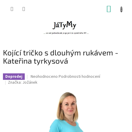
Přejít
NÁKUP
na
obsah
KOŠÍK
Kojící tričko s dlouhým rukávem -
Kateřina tyrkysová
Průměrné
Neohodnoceno
Podrobnosti hodnocení
Doprodej
hodnocení
Značka:
Jožánek
produktu
je
0,0
z
5
hvězdiček.