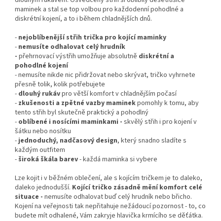
dlouhým rukávem. Osvědčený střih si oblíbily desetitisíce
maminek a stal se top volbou pro každodenní pohodlné a
diskrétní kojení, a to i během chladnějších dnů.
-
nejoblíbenější střih trička pro kojící maminky
-
nemusíte odhalovat celý hrudník
-
přehrnovací výstřih
umožňuje absolutně
diskrétní a
pohodlné kojení
- nemusíte nikde nic přidržovat nebo skrývat, tričko vyhrnete
přesně tolik, kolik potřebujete
-
dlouhý rukáv
pro větší komfort v chladnějším počasí
-
zkušenosti a zpětné vazby maminek
pomohly k tomu, aby
tento střih byl skutečně praktický a pohodlný
-
oblíbené i nosícími maminkami -
skvělý střih i pro kojení v
šátku nebo nosítku
-
jednoduchý, nadčasový design
, který snadno sladíte s
každým outfitem
-
široká škála barev
- každá maminka si vybere
Lze kojit i v běžném oblečení, ale s kojícím tričkem je to daleko,
daleko jednodušší.
Kojící tričko zásadně mění komfort celé
situace -
nemusíte odhalovat buď celý hrudník nebo břicho.
Kojení na veřejnosti tak nepřitahuje nežádoucí pozornost - to, co
budete mít odhalené, Vám zakryje hlavička krmícího se děťátka.