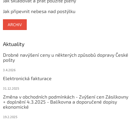
Jak skladovat a prát použité pleny
Jak připevnit nebesa nad postýlku
ARCHIV
Aktuality
Drobné navýšení ceny u některých způsobů dopravy České
pošty
3.4.2026
Elektronická fakturace
31.12.2025
Změna v obchodních podmínkách - Zvýšení cen Zásilkovny
+ doplnění 4.3.2025 - Balíkovna a doporučené dopisy
ekonomické
19.2.2025