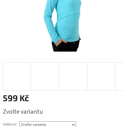
599 Kč
Měrná
Zvolte variantu
cena:
Velikost