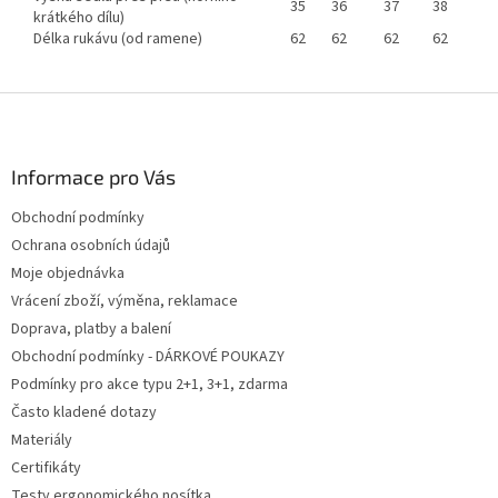
35
36
37
38
krátkého dílu)
Délka rukávu (od ramene)
62
62
62
62
Z
á
p
a
Informace pro Vás
t
Obchodní podmínky
í
Ochrana osobních údajů
Moje objednávka
Vrácení zboží, výměna, reklamace
Doprava, platby a balení
Obchodní podmínky - DÁRKOVÉ POUKAZY
Podmínky pro akce typu 2+1, 3+1, zdarma
Často kladené dotazy
Materiály
Certifikáty
Testy ergonomického nosítka