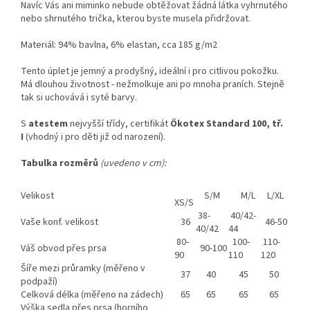
Navíc Vás ani miminko nebude obtěžovat žádná látka vyhrnutého
nebo shrnutého trička, kterou byste musela přidržovat.
Materiál: 94% bavlna, 6% elastan, cca 185 g/m2
Tento úplet je jemný a prodyšný, ideální i pro citlivou pokožku.
Má dlouhou životnost - nežmolkuje ani po mnoha praních. Stejně
tak si uchovává i syté barvy.
S
atestem
nejvyšší třídy, certifikát
Ökotex Standard 100, tř.
I
(vhodný i pro děti již od narození).
Tabulka rozměrů
(uvedeno v cm):
Velikost
S/M
M/L
L/XL
XS/S
38-
40/42-
Vaše konf. velikost
36
46-50
40/42
44
80-
100-
110-
Váš obvod přes prsa
90-100
90
110
120
Šíře mezi průramky (měřeno v
37
40
45
50
podpaží)
Celková délka (měřeno na zádech)
65
65
65
65
Výška sedla přes prsa (horního