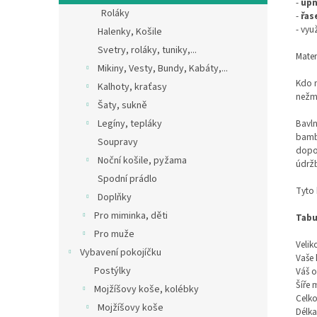
-
upn
Roláky
-
řas
- vyu
Halenky, Košile
Svetry, roláky, tuniky,...
Mater
Mikiny, Vesty, Bundy, Kabáty,...
Kdo m
Kalhoty, kraťasy
nežmo
Šaty, sukně
Legíny, tepláky
Bavln
bambu
Soupravy
dopor
Noční košile, pyžama
údržb
Spodní prádlo
Tyto 
Doplňky
Pro miminka, děti
Tabu
Pro muže
Velik
Vybavení pokojíčku
Vaše 
Postýlky
Váš o
Šíře 
Mojžíšovy koše, kolébky
Celko
Mojžíšovy koše
Délka