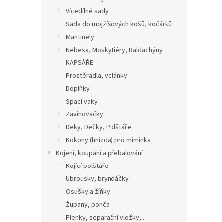
Vícedílné sady
Sada do mojžíšových košů, kočárků
Mantinely
Nebesa, Moskytiéry, Baldachýny
KAPSÁŘE
Prostěradla, volánky
Doplňky
Spací vaky
Zavinovačky
Deky, Dečky, Polštáře
Kokony (hnízda) pro miminka
Kojení, koupání a přebalování
Kojící polštáře
Ubrousky, bryndáčky
Osušky a žíňky
Župany, ponča
Plenky, separační vložky,...