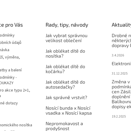
e pro Vás
Rady, tipy, návody
Aktualit
podmínky
Jak vybrat správnou
Drobné n
velikost oblečení
některýc
obních údajů
dopravy 
návka
Jak oblékat dítě do
nosítka?
3.4.2026
ží, výměna,
Elektron
Jak oblékat dítě do
atby a balení
kočárku?
31.12.2025
odmínky -
Změna v 
Jak oblékat dítě do
OUKAZY
podmínká
autosedačky?
ro akce typu 2+1,
cen Zási
a
doplnění
Jak správně vrstvit?
Balíkovn
ené dotazy
dopisy e
Nosící bunda x Nosící
vsadka x Nosící kapsa
19.2.2025
Nepromokavost a
nomického nosítka
prodyšnost