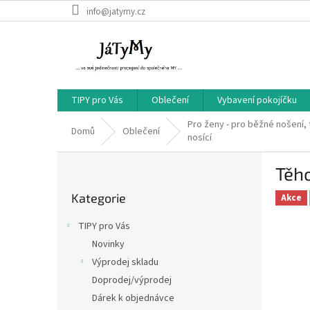
Přejít
info@jatymy.cz
na
obsah
TIPY pro Vás
Oblečení
Vybavení pokojíčku
Pro ženy - pro běžné nošení, 
Domů
Oblečení
nosící
P
Těho
o
Přeskočit
s
Kategorie
kategorie
Akce
t
r
TIPY pro Vás
a
Novinky
n
Výprodej skladu
n
í
Doprodej/výprodej
p
Dárek k objednávce