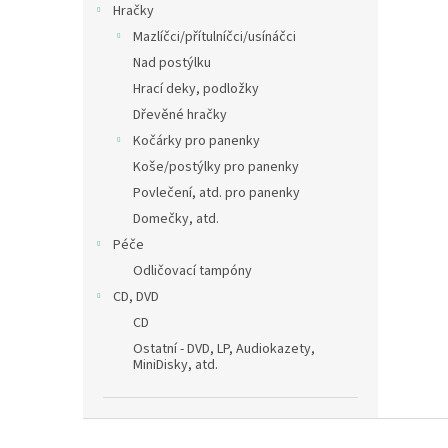
Hračky
Mazlíčci/přítulníčci/usínáčci
Nad postýlku
Hrací deky, podložky
Dřevěné hračky
Kočárky pro panenky
Koše/postýlky pro panenky
Povlečení, atd. pro panenky
Domečky, atd.
Péče
Odličovací tampóny
CD, DVD
CD
Ostatní - DVD, LP, Audiokazety,
MiniDisky, atd.
Z