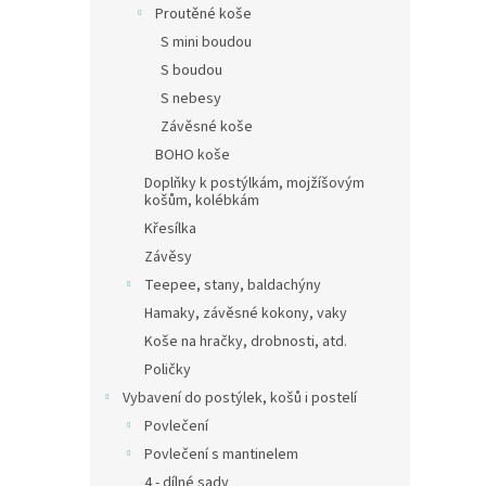
Proutěné koše
S mini boudou
S boudou
S nebesy
Závěsné koše
BOHO koše
Doplňky k postýlkám, mojžíšovým
košům, kolébkám
Křesílka
Závěsy
Teepee, stany, baldachýny
Hamaky, závěsné kokony, vaky
Koše na hračky, drobnosti, atd.
Poličky
Vybavení do postýlek, košů i postelí
Povlečení
Povlečení s mantinelem
4 - dílné sady