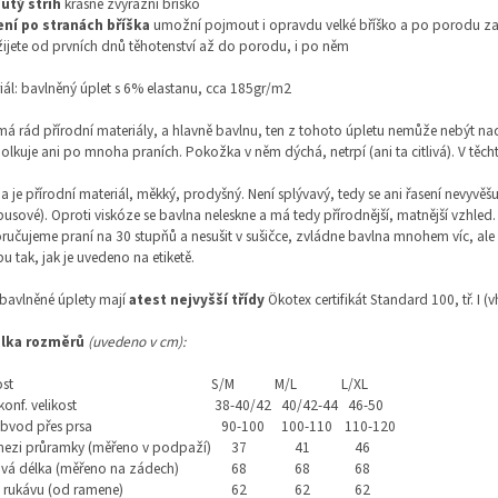
utý střih
krásně zvýrazní bříško
ení po stranách bříška
umožní pojmout i opravdu velké bříško a po porodu zas
žijete od prvních dnů těhotenství až do porodu, i po něm
iál: bavlněný úplet s 6% elastanu, cca 185gr/m2
á rád přírodní materiály, a hlavně bavlnu, ten z tohoto úpletu nemůže nebýt nad
lkuje ani po mnoha praních. Pokožka v něm dýchá, netrpí (ani ta citlivá). V těch
a je přírodní materiál, měkký, prodyšný. Není splývavý, tedy se ani řasení nevyvěšu
sové). Oproti viskóze se bavlna neleskne a má tedy přírodnější, matnější vzhled. B
učujeme praní na 30 stupňů a nesušit v sušičce, zvládne bavlna mnohem víc, ale
u tak, jak je uvedeno na etiketě.
bavlněné úplety mají
atest nejvyšší třídy
Ökotex certifikát Standard 100, tř. I (
lka rozměrů
(uvedeno v cm):
ost
S/M
M/L
L/XL
konf. velikost
38-40/42
40/42-44
46-50
bvod přes prsa
90-100
100-110
110-120
mezi průramky (měřeno v podpaží)
37
41
46
vá délka (měřeno na zádech)
68
68
68
 rukávu (od ramene)
62
62
62