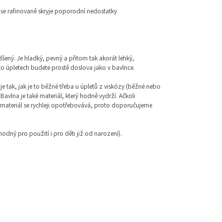
e rafinovaně skryje poporodní nedostatky
šený. Je hladký, pevný a přitom tak akorát lehký,
to úpletech budete prostě doslova jako v bavlnce.
je tak, jak je to běžné třeba u úpletů z viskózy (běžné nebo
avlna je také materiál, který hodně vydrží. Ačkoli
 materiál se rychleji opotřebovává, proto doporučujeme
vhodný pro použití i pro děti již od narození).