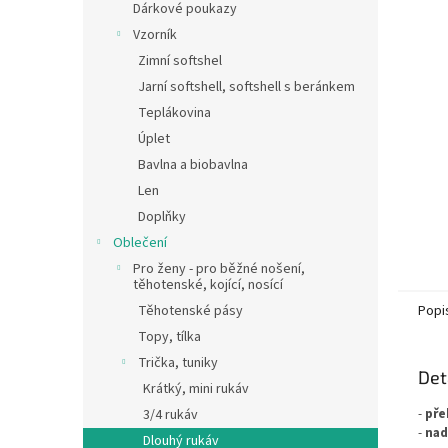
a
Dárkové poukazy
n
Vzorník
e
Zimní softshel
l
Jarní softshell, softshell s beránkem
Teplákovina
Úplet
Bavlna a biobavlna
Len
Doplňky
Oblečení
Pro ženy - pro běžné nošení,
těhotenské, kojící, nosící
Těhotenské pásy
Popi
Topy, tílka
Trička, tuniky
Det
Krátký, mini rukáv
-
pře
3/4 rukáv
-
nad
Dlouhý rukáv