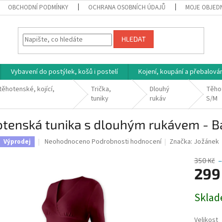
OBCHODNÍ PODMÍNKY
OCHRANA OSOBNÍCH ÚDAJŮ
MOJE OBJED
HLEDAT
Vybavení do postýlek, košů i postelí
Kojení, koupání a přebalován
těhotenské, kojící,
Trička,
Dlouhý
Těhot
tuniky
rukáv
S/M
tenská tunika s dlouhým rukávem - Ba
Průměrné
Neohodnoceno
Podrobnosti hodnocení
Značka:
Jožánek
Výprodej
hodnocení
produktu
350 Kč
–
je
299
0,0
z
Měrná
Sklad
5
cena:
hvězdiček.
Velikost