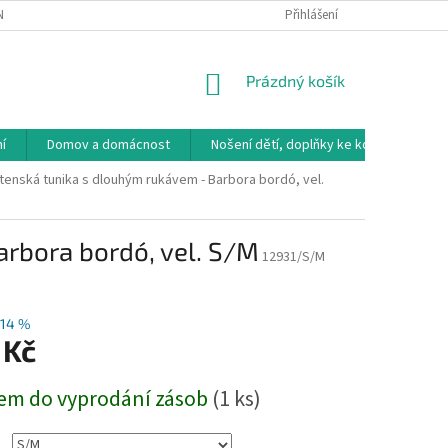
NÁVKA
VRÁCENÍ ZBOŽÍ, VÝMĚNA, REKLAMACE
Přihlášení
DOPRAVA, PLATBY A B
NÁKUPNÍ
Prázdný košík
KOŠÍK
í
Domov a domácnost
Nošení dětí, doplňky ke kočárkům
enská tunika s dlouhým rukávem - Barbora bordó, vel.
rbora bordó, vel. S/M
12931/S/M
14 %
 Kč
em do vyprodání zásob
(1 ks)