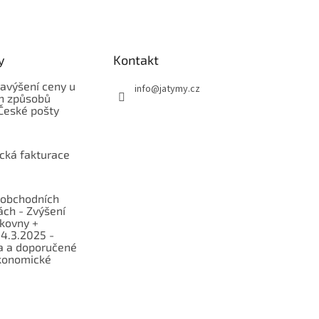
y
Kontakt
avýšení ceny u
info
@
jatymy.cz
h způsobů
České pošty
ická fakturace
obchodních
ch - Zvýšení
lkovny +
 4.3.2025 -
a a doporučené
konomické