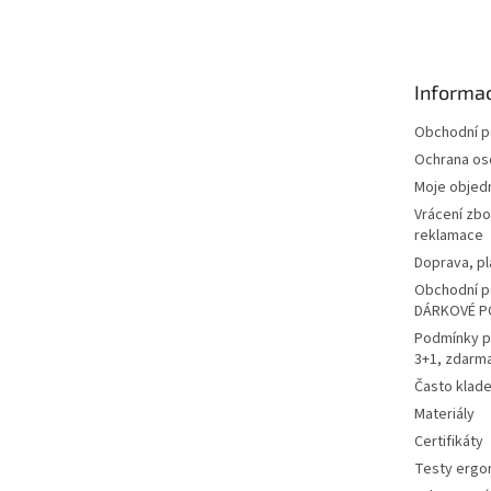
á
p
a
t
Informac
í
Obchodní 
Ochrana os
Moje objed
Vrácení zbo
reklamace
Doprava, pl
Obchodní p
DÁRKOVÉ P
Podmínky p
3+1, zdarm
Často klad
Materiály
Certifikáty
Testy ergo