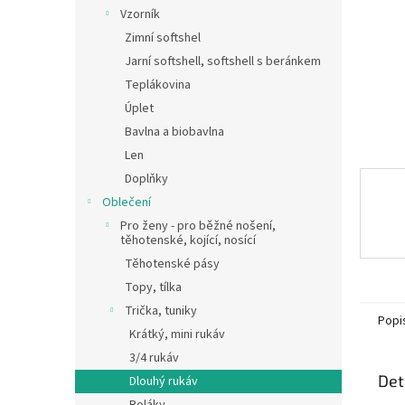
n
Vzorník
e
Zimní softshel
l
Jarní softshell, softshell s beránkem
Teplákovina
Úplet
Bavlna a biobavlna
Len
Doplňky
Oblečení
Pro ženy - pro běžné nošení,
těhotenské, kojící, nosící
Těhotenské pásy
Topy, tílka
Trička, tuniky
Popi
Krátký, mini rukáv
3/4 rukáv
Det
Dlouhý rukáv