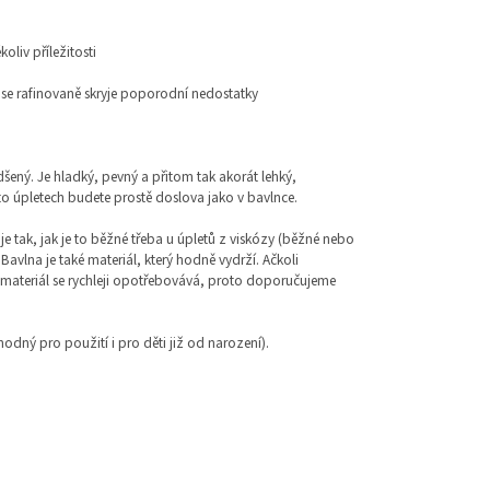
koliv příležitosti
e rafinovaně skryje poporodní nedostatky
šený. Je hladký, pevný a přitom tak akorát lehký,
to úpletech budete prostě doslova jako v bavlnce.
je tak, jak je to běžné třeba u úpletů z viskózy (běžné nebo
avlna je také materiál, který hodně vydrží. Ačkoli
 materiál se rychleji opotřebovává, proto doporučujeme
vhodný pro použití i pro děti již od narození).