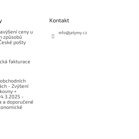
y
Kontakt
avýšení ceny u
info
@
jatymy.cz
h způsobů
České pošty
ická fakturace
obchodních
ch - Zvýšení
lkovny +
 4.3.2025 -
a a doporučené
konomické