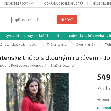
OBCHODNÍ PODMÍNKY
OCHRANA OSOBNÍCH ÚDAJŮ
MOJE OBJED
HLEDAT
Vybavení do postýlek, košů i postelí
Kojení, koupání a přebalován
těhotenské, kojící, nosící
Trička, tuniky
Dlouhý rukáv
Těh
otenské tričko s dlouhým rukávem - J
né
noceno
Podrobnosti hodnocení
Značka:
Jožánek
ní
549
u
Měrná
Zvolt
cena:
ek.
Velikost
Možnosti