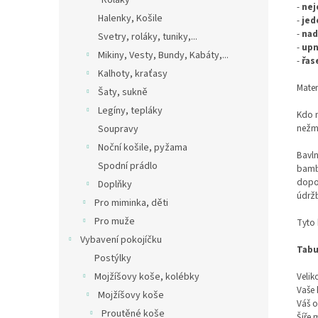
Roláky
-
nej
Halenky, Košile
-
jed
-
nad
Svetry, roláky, tuniky,...
-
upn
Mikiny, Vesty, Bundy, Kabáty,...
-
řas
Kalhoty, kraťasy
Mater
Šaty, sukně
Legíny, tepláky
Kdo m
nežmo
Soupravy
Noční košile, pyžama
Bavln
Spodní prádlo
bambu
dopor
Doplňky
údržb
Pro miminka, děti
Pro muže
Tyto 
Vybavení pokojíčku
Tabu
Postýlky
Velik
Mojžíšovy koše, kolébky
Vaše 
Mojžíšovy koše
Váš o
Proutěné koše
Šíře