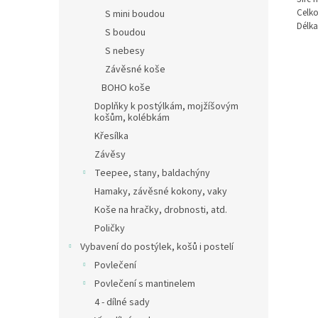
Celko
S mini boudou
Délka
S boudou
S nebesy
Závěsné koše
BOHO koše
Doplňky k postýlkám, mojžíšovým
košům, kolébkám
Křesílka
Závěsy
Teepee, stany, baldachýny
Hamaky, závěsné kokony, vaky
Koše na hračky, drobnosti, atd.
Poličky
Vybavení do postýlek, košů i postelí
Povlečení
Povlečení s mantinelem
4 - dílné sady