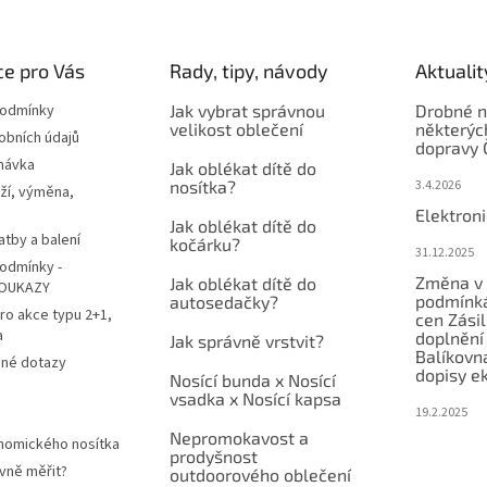
e pro Vás
Rady, tipy, návody
Aktualit
podmínky
Jak vybrat správnou
Drobné n
velikost oblečení
některýc
obních údajů
dopravy 
návka
Jak oblékat dítě do
nosítka?
3.4.2026
ží, výměna,
Elektron
Jak oblékat dítě do
atby a balení
kočárku?
31.12.2025
odmínky -
Změna v 
Jak oblékat dítě do
OUKAZY
podmínká
autosedačky?
ro akce typu 2+1,
cen Zási
a
doplnění
Jak správně vrstvit?
Balíkovn
ené dotazy
dopisy e
Nosící bunda x Nosící
vsadka x Nosící kapsa
19.2.2025
Nepromokavost a
nomického nosítka
prodyšnost
vně měřit?
outdoorového oblečení