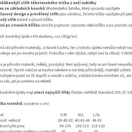
oblíbenější střih těhotenského trička z naší nabídky
en ze základních kousků
těhotenského šatníku, který opravdu využijete
časový design a prověřený střih
jsou zárukou, že toto tričko využijete při jaké
utý střih
krásně zvýrazní bříško
ení po stranách bříška
umožní pojmout i opravdu velké bříško a po porodu zas
iál: bavlněný úplet s 6% elastanu, cca 185gr/m2
á rád přírodní materiály, a hlavně bavlnu, ten z tohoto úpletu nemůže nebýt nad
lkuje ani po mnoha praních. Pokožka v něm dýchá, netrpí (ani ta citlivá). V těch
a je přírodní materiál, měkký, prodyšný. Není splývavý, tedy se ani řasení nevyvěšu
sové). Oproti viskóze se bavlna neleskne a má tedy přírodnější, matnější vzhled. B
učujeme praní na 30 stupňů a nesušit v sušičce, zvládne bavlna mnohem víc, ale
u tak, jak je uvedeno na etiketě.
bavlněné úplety mají
atest nejvyšší třídy
Ökotex certifikát Standard 100, tř. I (
lka rozměrů
(uvedeno v cm):
ost
S/M
M/L
L/XL
konf. velikost
38-40/42
40/42-44
46-50
bvod přes prsa
90-100
100-110
110-120
 mezi průramky (měřeno v podpaží)
40
45
50