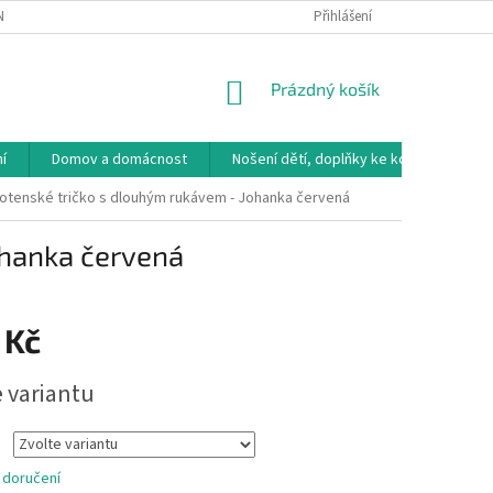
NÁVKA
VRÁCENÍ ZBOŽÍ, VÝMĚNA, REKLAMACE
Přihlášení
DOPRAVA, PLATBY A B
NÁKUPNÍ
Prázdný košík
KOŠÍK
í
Domov a domácnost
Nošení dětí, doplňky ke kočárkům
otenské tričko s dlouhým rukávem - Johanka červená
ohanka červená
 Kč
e variantu
 doručení