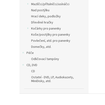
Mazlíčci/přítulníčci/usínáčci
Nad postýlku
Hrací deky, podložky
Dřevěné hračky
Kočárky pro panenky
Koše/postýlky pro panenky
Povlečení, atd. pro panenky
Domečky, atd.
Péče
Odličovací tampóny
CD, DVD
CD
Ostatní - DVD, LP, Audiokazety,
MiniDisky, atd.
Z
á