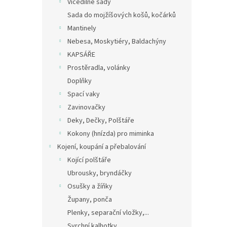
Vícedílné sady
Sada do mojžíšových košů, kočárků
Mantinely
Nebesa, Moskytiéry, Baldachýny
KAPSÁŘE
Prostěradla, volánky
Doplňky
Spací vaky
Zavinovačky
Deky, Dečky, Polštáře
Kokony (hnízda) pro miminka
Kojení, koupání a přebalování
Kojící polštáře
Ubrousky, bryndáčky
Osušky a žíňky
Župany, ponča
Plenky, separační vložky,...
Svrchní kalhotky