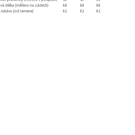
vá délka (měřeno na zádech)
68
68
68
 rukávu (od ramene)
62
62
62