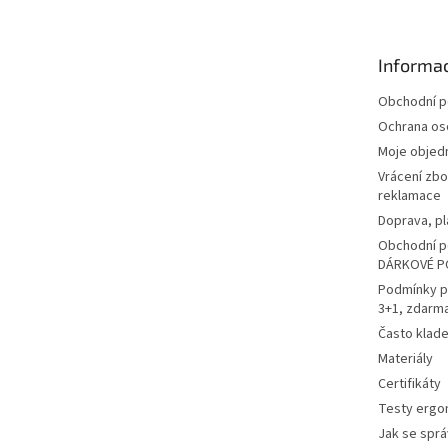
p
a
t
Informac
í
Obchodní 
Ochrana os
Moje objed
Vrácení zbo
reklamace
Doprava, pl
Obchodní p
DÁRKOVÉ P
Podmínky p
3+1, zdarm
Často klad
Materiály
Certifikáty
Testy ergo
Jak se sprá