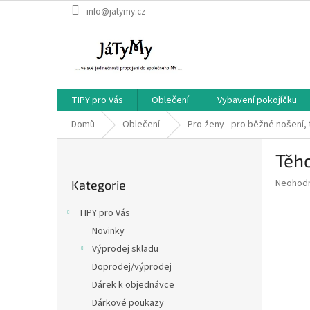
Přejít
info@jatymy.cz
na
obsah
TIPY pro Vás
Oblečení
Vybavení pokojíčku
Domů
Oblečení
Pro ženy - pro běžné nošení, 
P
Těh
o
Přeskočit
s
Průměr
Neohod
Kategorie
kategorie
t
hodnoce
r
produkt
TIPY pro Vás
a
je
Novinky
0,0
n
z
Výprodej skladu
n
5
í
Doprodej/výprodej
hvězdič
p
Dárek k objednávce
a
Dárkové poukazy