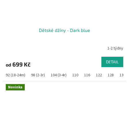
Dětské džíny - Dark blue
1-2 týdny
DETAIL
699 Kč
od
92 (18-24m)
98 (2-3r)
104 (3-4r)
110
116
122
128
134
Novinka