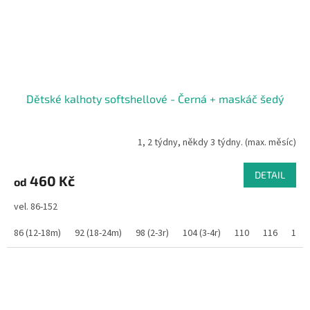
Dětské kalhoty softshellové - Černá + maskáč šedý
1, 2 týdny, někdy 3 týdny. (max. měsíc)
DETAIL
460 Kč
od
vel. 86-152
86 (12-18m)
92 (18-24m)
98 (2-3r)
104 (3-4r)
110
116
122