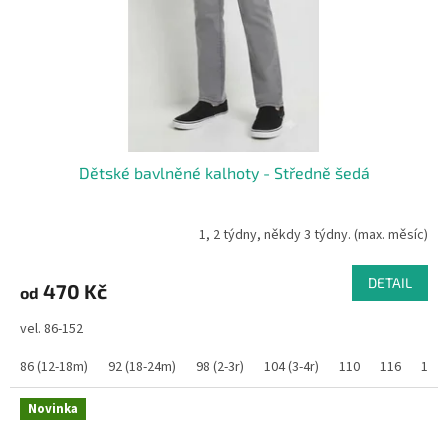
Dětské bavlněné kalhoty - Středně šedá
1, 2 týdny, někdy 3 týdny. (max. měsíc)
DETAIL
470 Kč
od
vel. 86-152
86 (12-18m)
92 (18-24m)
98 (2-3r)
104 (3-4r)
110
116
122
Novinka