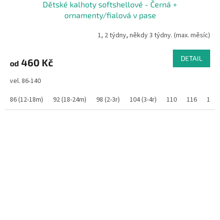
Dětské kalhoty softshellové - Černá +
ornamenty/fialová v pase
1, 2 týdny, někdy 3 týdny. (max. měsíc)
DETAIL
460 Kč
od
vel. 86-140
86 (12-18m)
92 (18-24m)
98 (2-3r)
104 (3-4r)
110
116
122