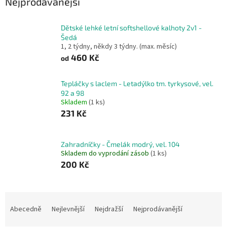
Nejprodávanější
Dětské lehké letní softshellové kalhoty 2v1 -
Šedá
1, 2 týdny, někdy 3 týdny. (max. měsíc)
460 Kč
od
Tepláčky s laclem - Letadýlko tm. tyrkysové, vel.
92 a 98
Skladem
(1 ks)
231 Kč
Zahradníčky - Čmelák modrý, vel. 104
Skladem do vyprodání zásob
(1 ks)
200 Kč
Ř
a
Abecedně
Nejlevnější
Nejdražší
Nejprodávanější
z