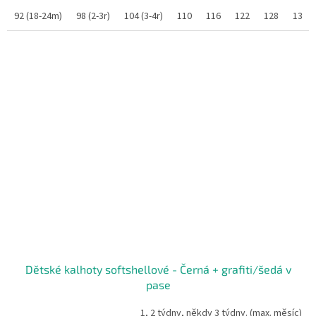
92 (18-24m)
98 (2-3r)
104 (3-4r)
110
116
122
128
134
Dětské kalhoty softshellové - Černá + grafiti/šedá v
pase
1, 2 týdny, někdy 3 týdny. (max. měsíc)