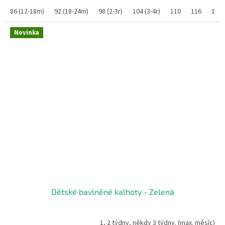
86 (12-18m)
92 (18-24m)
98 (2-3r)
104 (3-4r)
110
116
122
Novinka
Dětské bavlněné kalhoty - Zelená
1, 2 týdny, někdy 3 týdny. (max. měsíc)