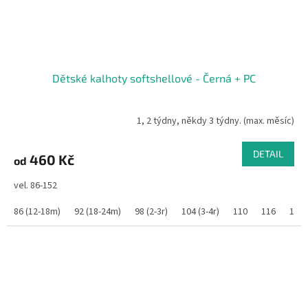
Dětské kalhoty softshellové - Černá + PC
1, 2 týdny, někdy 3 týdny. (max. měsíc)
DETAIL
460 Kč
od
vel. 86-152
86 (12-18m)
92 (18-24m)
98 (2-3r)
104 (3-4r)
110
116
122