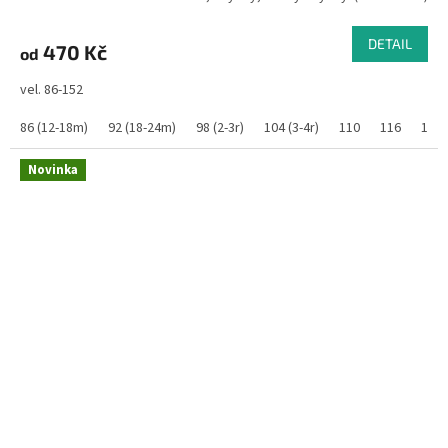
DETAIL
470 Kč
od
vel. 86-152
86 (12-18m)
92 (18-24m)
98 (2-3r)
104 (3-4r)
110
116
122
Novinka