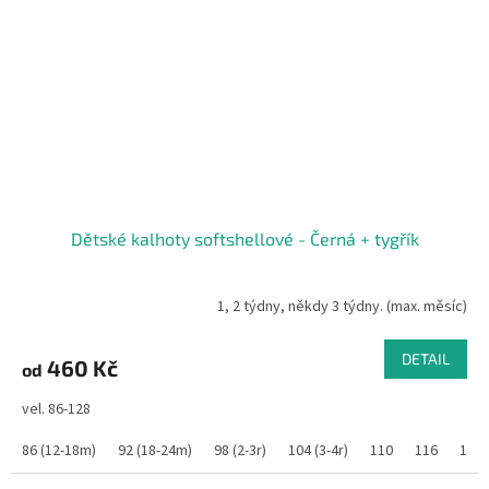
Dětské kalhoty softshellové - Černá + tygřík
1, 2 týdny, někdy 3 týdny. (max. měsíc)
DETAIL
460 Kč
od
vel. 86-128
86 (12-18m)
92 (18-24m)
98 (2-3r)
104 (3-4r)
110
116
122