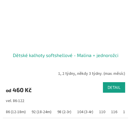
Dětské kalhoty softshellové - Malina + jednorožci
1, 2 týdny, někdy 3 týdny. (max. měsíc)
DETAIL
460 Kč
od
vel. 86-122
86 (12-18m)
92 (18-24m)
98 (2-3r)
104 (3-4r)
110
116
122