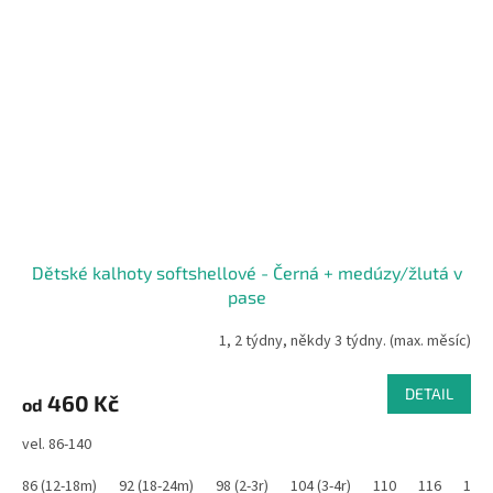
Dětské kalhoty softshellové - Černá + medúzy/žlutá v
pase
1, 2 týdny, někdy 3 týdny. (max. měsíc)
DETAIL
460 Kč
od
vel. 86-140
86 (12-18m)
92 (18-24m)
98 (2-3r)
104 (3-4r)
110
116
122