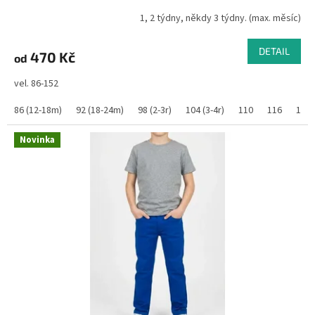
1, 2 týdny, někdy 3 týdny. (max. měsíc)
DETAIL
470 Kč
od
vel. 86-152
86 (12-18m)
92 (18-24m)
98 (2-3r)
104 (3-4r)
110
116
122
Novinka