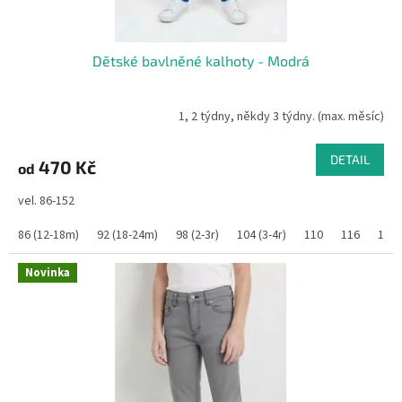
Dětské bavlněné kalhoty - Modrá
1, 2 týdny, někdy 3 týdny. (max. měsíc)
DETAIL
470 Kč
od
vel. 86-152
86 (12-18m)
92 (18-24m)
98 (2-3r)
104 (3-4r)
110
116
122
Novinka