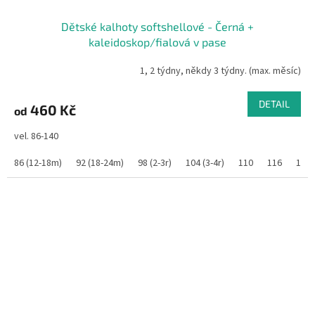
Dětské kalhoty softshellové - Černá +
kaleidoskop/fialová v pase
1, 2 týdny, někdy 3 týdny. (max. měsíc)
DETAIL
460 Kč
od
vel. 86-140
86 (12-18m)
92 (18-24m)
98 (2-3r)
104 (3-4r)
110
116
122