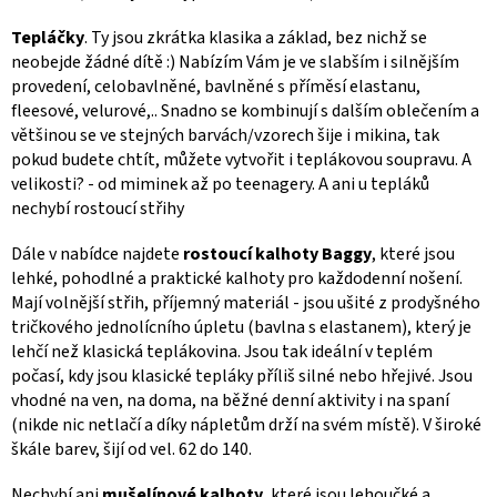
Tepláčky
. Ty jsou zkrátka klasika a základ, bez nichž se
neobejde žádné dítě :) Nabízím Vám je ve slabším i silnějším
provedení, celobavlněné, bavlněné s příměsí elastanu,
fleesové, velurové,.. Snadno se kombinují s dalším oblečením a
většinou se ve stejných barvách/vzorech šije i mikina, tak
pokud budete chtít, můžete vytvořit i teplákovou soupravu. A
velikosti? - od miminek až po teenagery. A ani u tepláků
nechybí rostoucí střihy
Dále v nabídce najdete
rostoucí kalhoty Baggy
, které jsou
lehké, pohodlné a praktické kalhoty pro každodenní nošení.
Mají volnější střih, příjemný materiál - jsou ušité z prodyšného
tričkového jednolícního úpletu (bavlna s elastanem), který je
lehčí než klasická teplákovina. Jsou tak ideální v teplém
počasí, kdy jsou klasické tepláky příliš silné nebo hřejivé. Jsou
vhodné na ven, na doma, na běžné denní aktivity i na spaní
(nikde nic netlačí a díky nápletům drží na svém místě). V široké
škále barev, šijí od vel. 62 do 140.
Nechybí ani
mušelínové kalhoty
, které jsou lehoučké a