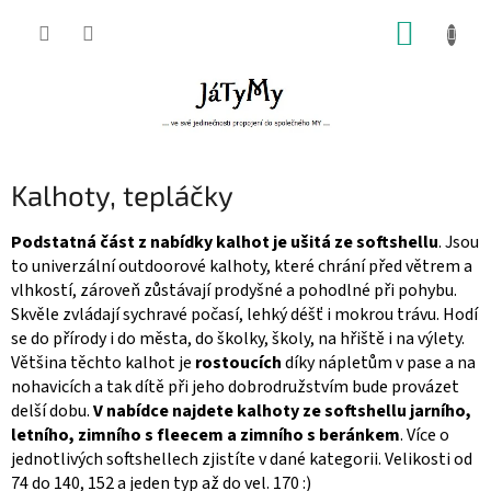
Přejít
NÁKUP
na
obsah
KOŠÍK
Kalhoty, tepláčky
Podstatná část z nabídky kalhot je ušitá ze softshellu
. Jsou
to univerzální outdoorové kalhoty, které chrání před větrem a
vlhkostí, zároveň zůstávají prodyšné a pohodlné při pohybu.
Skvěle zvládají sychravé počasí, lehký déšť i mokrou trávu. Hodí
se do přírody i do města, do školky, školy, na hřiště i na výlety.
Většina těchto kalhot je
rostoucích
díky nápletům v pase a na
nohavicích a tak dítě při jeho dobrodružstvím bude provázet
delší dobu.
V nabídce najdete kalhoty ze softshellu jarního,
letního, zimního s fleecem a zimního s beránkem
. Více o
jednotlivých softshellech zjistíte v dané kategorii. Velikosti od
74 do 140, 152 a jeden typ až do vel. 170 :)