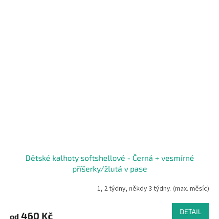
Dětské kalhoty softshellové - Černá + vesmírné
příšerky/žlutá v pase
1, 2 týdny, někdy 3 týdny. (max. měsíc)
DETAIL
460 Kč
od