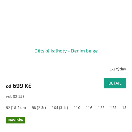
Dětské kalhoty - Denim beige
1-2 týdny
DETAIL
699 Kč
od
vel. 92-158
92 (18-24m)
98 (2-3r)
104 (3-4r)
110
116
122
128
134
Novinka