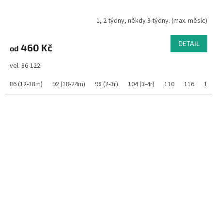
1, 2 týdny, někdy 3 týdny. (max. měsíc)
DETAIL
460 Kč
od
vel. 86-122
86 (12-18m)
92 (18-24m)
98 (2-3r)
104 (3-4r)
110
116
122