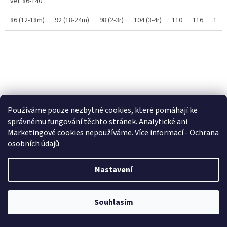
vel. 86-140
86 (12-18m)
92 (18-24m)
98 (2-3r)
104 (3-4r)
110
116
122
Používáme pouze nezbytné cookies, které pomáhají ke
správnému fungování těchto stránek. Analytické ani
Marketingové cookies nepoužíváme. Více informací -
Ochrana
osobních údajů
Nastavení
Milí, od 29.7. do 14.8.2026 bude probíhat dovolená. Vaše objednávky a
dotazy vyřídím jakmile to bude možné, nejdéle od pondělí 17.8.2026.
Souhlasím
Dětské kalhoty softshellové - Petrolejová + zvířátka
Děkuji Vám za pochopení. A přeji Vám krásné letní dny 🌞