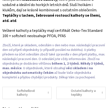
vzdušné a ideální do horkých letních dnů. Sluší holkám i
klukům, dají se krásně kombinovat s ostatním oblečením.
Tepláčky s laclem, žebrované rostoucí kalhoty se šlemi,
atd. atd
.
Veškeré kalhoty a tepláčky mají certifikát Oeko-Tex Standard
100 + softshell neobsahuje PFOA, PFAS
Zboží, které je skladem, odesílám v den nebo max. následující pracovní
den od přijetí objednávky (v případě poslání na dobírku). U platby
předem na účet odesílám zboží také zpravidla v den přijetí platby, max.
následující pracovní den. O odeslání jste vždy informováni. Zboží na
objednávku je dodáváno většinou
během 1, 2 týdnů. Někdy 3 týdnů,
max. měsíce
. U objednávek, které obsahují
věci skladem i na
objednávku
automaticky čekám
až bude Vaše objednávka
kompletní a přijdou chybějící produkty. Děkuji Vám za pochopení.
Softshellové
Ostatní kalhoty a
kalhoty
tepláky