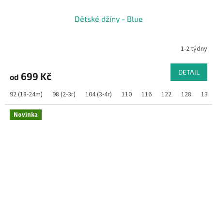
Dětské džíny - Blue
1-2 týdny
DETAIL
699 Kč
od
92 (18-24m)
98 (2-3r)
104 (3-4r)
110
116
122
128
134
Novinka