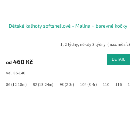
Dětské kalhoty softshellové - Malina + barevné kočky
1, 2 týdny, někdy 3 týdny. (max. měsíc)
DETAIL
460 Kč
od
vel. 86-140
86 (12-18m)
92 (18-24m)
98 (2-3r)
104 (3-4r)
110
116
122