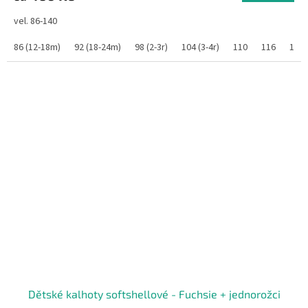
vel. 86-140
86 (12-18m)
92 (18-24m)
98 (2-3r)
104 (3-4r)
110
116
122
Dětské kalhoty softshellové - Fuchsie + jednorožci