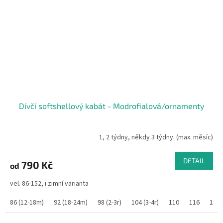
Dívčí softshellový kabát - Modrofialová/ornamenty
1, 2 týdny, někdy 3 týdny. (max. měsíc)
DETAIL
790 Kč
od
vel. 86-152, i zimní varianta
86 (12-18m)
92 (18-24m)
98 (2-3r)
104 (3-4r)
110
116
122