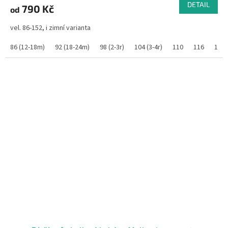
DETAIL
790 Kč
od
vel. 86-152, i zimní varianta
86 (12-18m)
92 (18-24m)
98 (2-3r)
104 (3-4r)
110
116
122