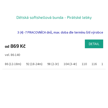
Dětská softshellová bunda - Pirátské lebky
3 (4) -7 PRACOVNÍCH dnů, max. doba dle termínu šití výrobce
DETAIL
869 Kč
od
vel. 86-140
86 (12-18m)
92 (18-24m)
98 (2-3r)
104 (3-4r)
110
116
122