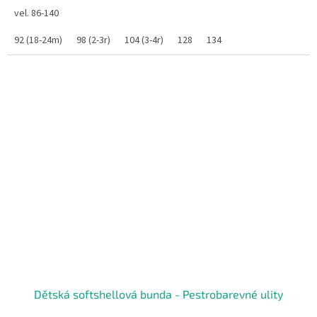
vel. 86-140
92 (18-24m)
98 (2-3r)
104 (3-4r)
128
134
Dětská softshellová bunda - Pestrobarevné ulity