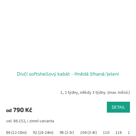
Dívčí softshellový kabát - Hnědá žíhaná/jeleni
1, 2 týdny, někdy 3 týdny. (max. měsíc)
DETAIL
790 Kč
od
vel. 86-152, i zimní varianta
86 (12-18m)
92 (18-24m)
98 (2-3r)
104 (3-4r)
110
116
122