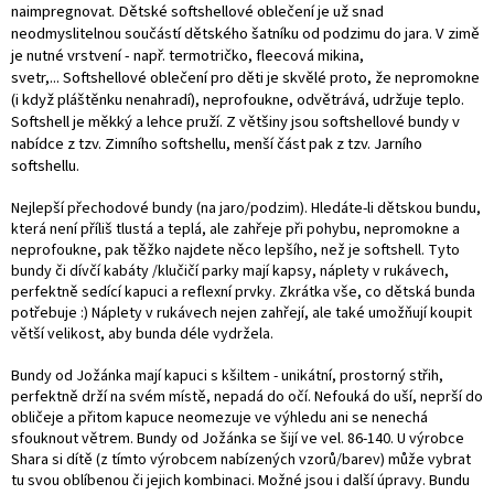
naimpregnovat. Dětské softshellové oblečení je už snad
neodmyslitelnou součástí dětského šatníku od podzimu do jara. V zimě
je nutné vrstvení - např. termotričko, fleecová mikina,
svetr,... Softshellové oblečení pro děti je skvělé proto, že nepromokne
(i když pláštěnku nenahradí), neprofoukne, odvětrává, udržuje teplo.
Softshell je měkký a lehce pruží. Z většiny jsou softshellové bundy v
nabídce z tzv. Zimního softshellu, menší část pak z tzv. Jarního
softshellu.
Nejlepší přechodové bundy (na jaro/podzim). Hledáte-li dětskou bundu,
která není příliš tlustá a teplá, ale zahřeje při pohybu, nepromokne a
neprofoukne, pak těžko najdete něco lepšího, než je softshell. Tyto
bundy či dívčí kabáty /klučičí parky mají kapsy, náplety v rukávech,
perfektně sedící kapuci a reflexní prvky. Zkrátka vše, co dětská bunda
potřebuje :) Náplety v rukávech nejen zahřejí, ale také umožňují koupit
větší velikost, aby bunda déle vydržela.
Bundy od Jožánka mají kapuci s kšiltem - unikátní, prostorný střih,
perfektně drží na svém místě, nepadá do očí. Nefouká do uší, neprší do
obličeje a přitom kapuce neomezuje ve výhledu ani se nenechá
sfouknout větrem. Bundy od Jožánka se šijí ve vel. 86-140. U výrobce
Shara si dítě (z tímto výrobcem nabízených vzorů/barev) může vybrat
tu svou oblíbenou či jejich kombinaci. Možné jsou i další úpravy. Bundu