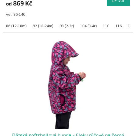
DETAIL
869 Kč
od
vel. 86-140
86 (12-18m)
92 (18-24m)
98 (2-3r)
104 (3-4r)
110
116
122
Dětská softshellová bunda - Fleky růžové na černé