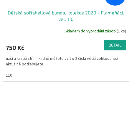
Dětská softshellová bunda, kolekce 2020 - Plameňáci,
vel. 110
Skladem do vyprodání zásob
(1 ks)
DETAIL
750 Kč
uzší a kratší střih - klidně můžete vzít o 2 čísla větší velikost než
aktuálně potřebujete.
110