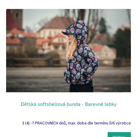
p
V
r
ý
o
p
d
i
u
s
k
p
t
r
ů
o
d
u
k
t
ů
Dětská softshellová bunda - Barevné lebky
3 (4) -7 PRACOVNÍCH dnů, max. doba dle termínu šití výrobce