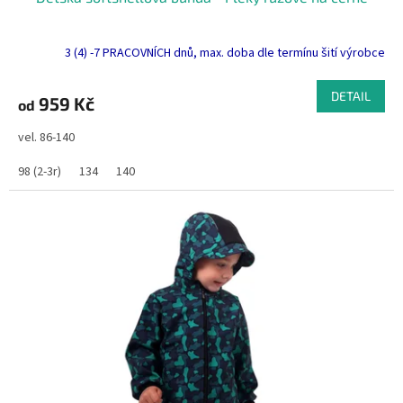
3 (4) -7 PRACOVNÍCH dnů, max. doba dle termínu šití výrobce
DETAIL
959 Kč
od
vel. 86-140
98 (2-3r)
134
140