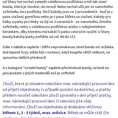
od Shary lze nechat zateplit vatelínovou podšívkou a mít tak zimní
bundu, která je vhodná i do mrazů. Nebo nechat ušít jen ze samotného
softshellu, bez podšívky. Dívčí kabáty jsou ve 2 provedeních - buď je v
pase stažený gumičkou nebo je v pase šňůrka na stažení. Kabáty pro
holky a parky pro kluky se šijí ve 3 variantách - ze samotného Zimního
softshellu, nebo s vatelínovou podšívkou anebo s odepínatelným
beránkem, díky kterému má kabát či parka celoroční využití. U Shary
bundy/kabáty/parky pořídíte od vel. 86 do 152
Dále v nabídce najdete i 100% nepromokavou zimní bundu od Jožánka
(má lepené švy), může být i rostoucí, když koupíte větší velikost, se
spoustou dalších předností.
A v kategorii "ostatní bundy" najdete přechodové bundy, určené na
jaro/podzim z jiných materiálů než je softshell
Zboží, které je skladem odesílám max. následující pracovní den
od přijetí objednávky (v případě poslání na dobírku), u platby
předem na účet odesílám zboží zpravidla v den přijetí platby,
max. následující pracovní den. O odeslání jste vždy
informováni. Zboží na objednávku je dodáváno většinou
během 1, 2 - 3 týdnů, max. měsíce
. Někdy se může stát (to