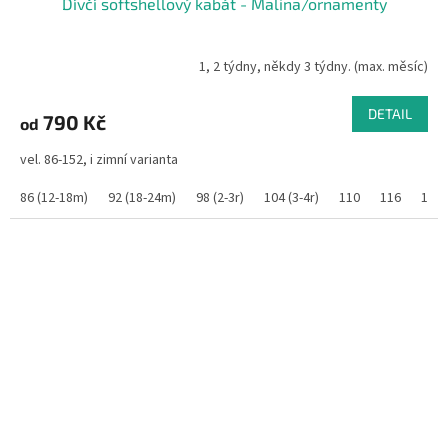
Dívčí softshellový kabát - Malina/ornamenty
1, 2 týdny, někdy 3 týdny. (max. měsíc)
DETAIL
790 Kč
od
vel. 86-152, i zimní varianta
86 (12-18m)
92 (18-24m)
98 (2-3r)
104 (3-4r)
110
116
122