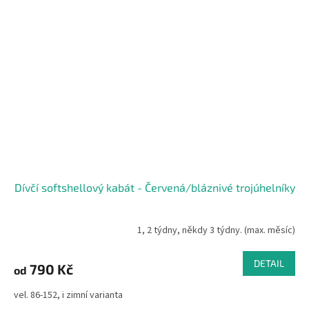
Dívčí softshellový kabát - Červená/bláznivé trojúhelníky
1, 2 týdny, někdy 3 týdny. (max. měsíc)
DETAIL
790 Kč
od
vel. 86-152, i zimní varianta