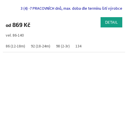
3 (4) -7 PRACOVNÍCH dnů, max. doba dle termínu šití výrobce
DETAIL
869 Kč
od
vel. 86-140
86 (12-18m)
92 (18-24m)
98 (2-3r)
134