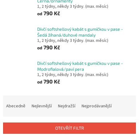
Černá/ornamenty
1, 2 týdny, někdy 3 týdny. (max. měsíc)
790 Kč
od
Dívčí softshellový kabát s gumičkou v pase -
Šedá žíhaná/duhové mandaly
1, 2 týdny, někdy 3 týdny. (max. měsíc)
790 Kč
od
Dívčí softshellový kabát s gumičkou v pase -
Modrofialová/paví pera
1, 2 týdny, někdy 3 týdny. (max. měsíc)
790 Kč
od
Ř
a
Abecedně
Nejlevnější
Nejdražší
Nejprodávanější
z
e
n
OTEVŘÍT FILTR
í