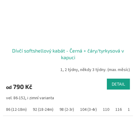
Dívčí softshellový kabát - Černá + čáry/tyrkysová v
kapuci
1, 2 týdny, někdy 3 týdny. (max. měsíc)
DETAIL
790 Kč
od
vel. 86-152, i zimní varianta
86 (12-18m)
92 (18-24m)
98 (2-3r)
104 (3-4r)
110
116
122