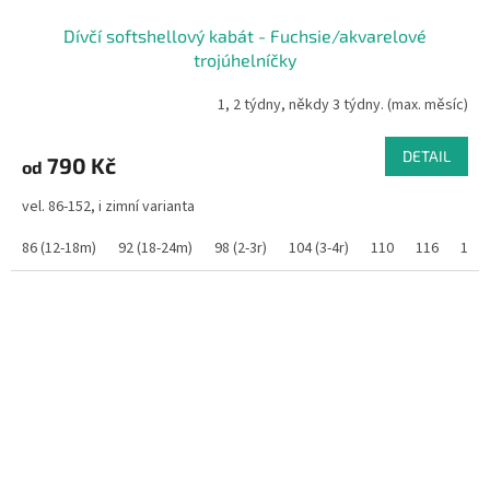
Dívčí softshellový kabát - Fuchsie/akvarelové
trojúhelníčky
1, 2 týdny, někdy 3 týdny. (max. měsíc)
DETAIL
790 Kč
od
vel. 86-152, i zimní varianta
86 (12-18m)
92 (18-24m)
98 (2-3r)
104 (3-4r)
110
116
122