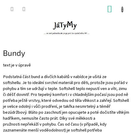
Přejít
NÁKUP
na
obsah
KOŠÍK
Bundy
text je v úpravě
Podstatná část bund a dívčích kabátů v nabídce je ušitá ze
softshellu. Je to ideální svrchní materiál pro děti, protože jsou pořád v
pohybu a tím se udržují v teple. Softshell teplo nepustí ven a vítr, zimu
či déšť dovnitř. Pro tepelný komfort i v chladnějším počasí jsou pod ně
potřeba ještě vrstvy, které odvedou od těla vlhkost a zahřejí. Softshell
je velice odolný i vůči prodření, je takřka nesmrtelný a téměř
bezúdržbový. Bláto po zaschnutí jen opucujete a poté dočistíte vlhkým
hadříkem, nemusíte často prát. Díky své měkkosti a
pružnosti nepřekáží v pohybu. Čas od času (v případě, kdy
zaznamenáte menší voděodolnost) je softshell potřeba