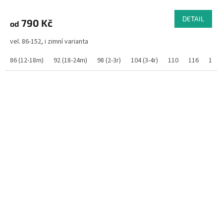
DETAIL
790 Kč
od
vel. 86-152, i zimní varianta
86 (12-18m)
92 (18-24m)
98 (2-3r)
104 (3-4r)
110
116
122