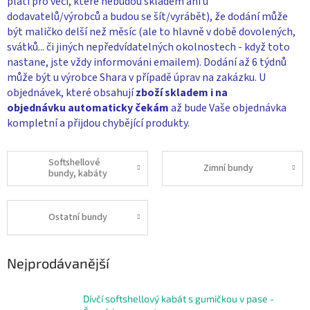
platí pro věci, které nebudou skladem ani u
dodavatelů/výrobců a budou se šít/vyrábět), že dodání může
být maličko delší než měsíc (ale to hlavně v době dovolených,
svátků... či jiných nepředvídatelných okolnostech - když toto
nastane, jste vždy informováni emailem). Dodání až 6 týdnů
může být u výrobce Shara v případě úprav na zakázku. U
objednávek, které obsahují
zboží skladem i na
objednávku
automaticky čekám
až bude Vaše objednávka
kompletní a přijdou chybějící produkty.
Softshellové
Zimní bundy
bundy, kabáty
Ostatní bundy
Nejprodávanější
Dívčí softshellový kabát s gumičkou v pase -