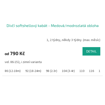
Dívčí softshellový kabát - Medová/modrozlatá obloha
1, 2 týdny, někdy 3 týdny. (max. měsíc)
DETAIL
790 Kč
od
vel. 86-152, i zimní varianta
86 (12-18m)
92 (18-24m)
98 (2-3r)
104 (3-4r)
110
116
122