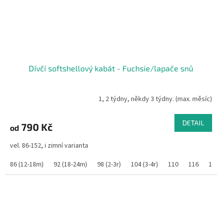
Dívčí softshellový kabát - Fuchsie/lapače snů
1, 2 týdny, někdy 3 týdny. (max. měsíc)
DETAIL
790 Kč
od
vel. 86-152, i zimní varianta
86 (12-18m)
92 (18-24m)
98 (2-3r)
104 (3-4r)
110
116
122