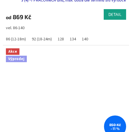
3 (4) -7 PRACOVNÍCH dnů, max. doba dle termínu šití výrobce
DETAIL
869 Kč
od
vel. 86-140
86 (12-18m)
92 (18-24m)
128
134
140
Akce
Výprodej
850 Kč
–11 %