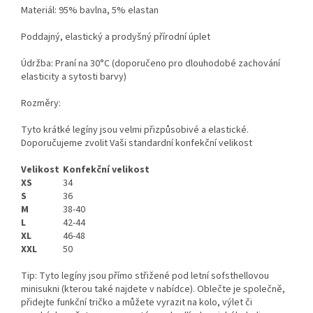
Materiál: 95% bavlna, 5% elastan
Poddajný, elastický a prodyšný přírodní úplet
Údržba: Praní na 30°C (doporučeno pro dlouhodobé zachování
elasticity a sytosti barvy)
Rozměry:
Tyto krátké legíny jsou velmi přizpůsobivé a elastické.
Doporučujeme zvolit Vaši standardní konfekční velikost
Velikost
Konfekční velikost
XS
34
S
36
M
38-40
L
42-44
XL
46-48
XXL
50
Tip: Tyto legíny jsou přímo střižené pod letní sofsthellovou
minisukni (kterou také najdete v nabídce). Oblečte je společně,
přidejte funkční tričko a můžete vyrazit na kolo, výlet či