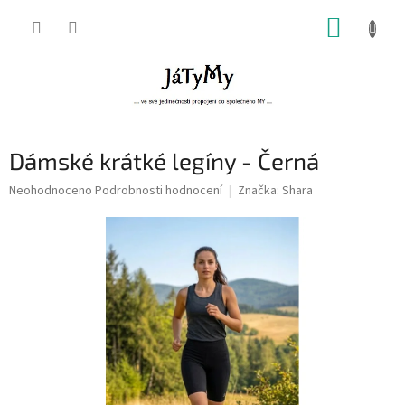
Přejít
NÁKUP
na
obsah
KOŠÍK
Dámské krátké legíny - Černá
Průměrné
Neohodnoceno
Podrobnosti hodnocení
Značka:
Shara
hodnocení
produktu
je
0,0
z
5
hvězdiček.