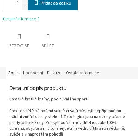
Přidat do košíku
Detailní informace
ZEPTAT SE
SDÍLET
Popis
Hodnocení
Diskuze
Ostatní informace
Detailní popis produktu
Dámské krátké legíny, pod sukni i na sport
Chcete v létě při nošení sukně či šatů předejít nepříjemnému
odírání vnitřní strany stehen? Tyto legíny jsou navrženy přesně
pro tyto horké dny. Poskytnou Vám neviditelnou, ale 100%
ochranu, abyste se i v tom největším vedru cítila sebevědomě,
svěže a v naprostém pohodlí.