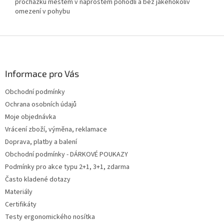
procházku městem v naprostém pohodlí a bez jakéhokoliv
omezení v pohybu
Z
á
p
a
Informace pro Vás
t
Obchodní podmínky
í
Ochrana osobních údajů
Moje objednávka
Vrácení zboží, výměna, reklamace
Doprava, platby a balení
Obchodní podmínky - DÁRKOVÉ POUKAZY
Podmínky pro akce typu 2+1, 3+1, zdarma
Často kladené dotazy
Materiály
Certifikáty
Testy ergonomického nosítka