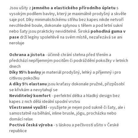
Jsou ušity z
jemného a elastického přírodního úpletu
s
vysokým podílem bavlny, který je maximálně prodyšný a skvěle
saje pot. Díky minimalistickému střihu bez kapes nikde netvoří
nevzhledné boule, dokonale splynou s tělem a pod letní sukní
nebo šaty jsou prakticky neviditelné. Široká
pohodlná guma v
pase
drží legíny spolehlivě na svém místě, nezařezává se ani
neroluje
Ochrana a jistota
- účinně chrání stehna před třením a
předchází nepříjemným pocitům či podráždění pokožky v letních
dnech
Díky 95% bavlny
je materiál prodyšný, lehký a příjemný i pro
citlivou pokožku
A díky 5% elastanu
jsou kraťasy dokonale pružné, přizpůsobí
se křivkám a nevytahují se
Neviditelný komfort
- perfektní délka a hladký design bez
kapes z nich dělá ideální spodní vrstvu
Všestranné využití
- využijete je nejen pod sukně či šaty, ale i
samostatně na běhání, inline brusle, jógu, procházku nebo
domácí relax
Poctivá česká výroba
- s láskou a pečlivostí ušito v České
republice