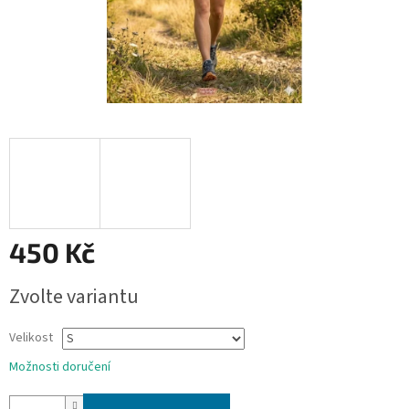
450 Kč
Měrná
Zvolte variantu
cena:
Velikost
Možnosti doručení