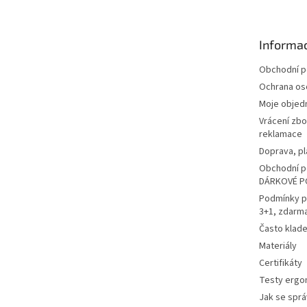
p
a
t
Informac
í
Obchodní 
Ochrana os
Moje objed
Vrácení zbo
reklamace
Doprava, pl
Obchodní p
DÁRKOVÉ P
Podmínky p
3+1, zdarm
Často klad
Materiály
Certifikáty
Testy ergo
Jak se sprá