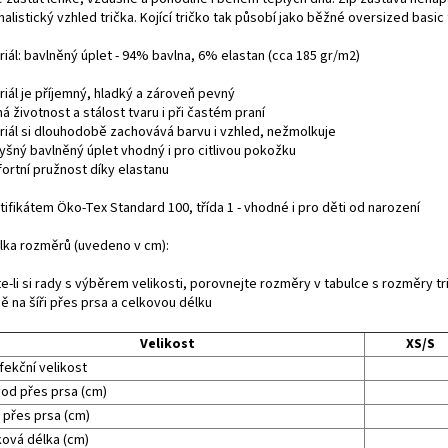
alistický vzhled trička. Kojící tričko tak působí jako běžné oversized basic 
iál: bavlněný úplet - 94% bavlna, 6% elastan (cca 185
gr/m2)
riál je příjemný, hladký a zároveň pevný
á životnost a stálost tvaru i při častém praní
riál si dlouhodobě zachovává barvu i vzhled, nežmolkuje
yšný bavlněný úplet vhodný i pro citlivou pokožku
ortní pružnost díky elastanu
tifikátem Öko-Tex Standard 100, třída 1 - vhodné i pro děti od narození
lka rozměrů (uvedeno v cm):
te-li si rady s výběrem velikosti, porovnejte rozměry v tabulce s rozměry 
ě na šíři přes prsa a celkovou délku
Velikost
XS/S
fekční velikost
od přes prsa (cm)
 přes prsa (cm)
ková délka (cm)