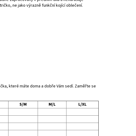
tričko, ne jako výrazně funkční kojící oblečení.
trička, které máte doma a dobře Vám sedí. Zaměřte se
S/M
M/L
L/XL