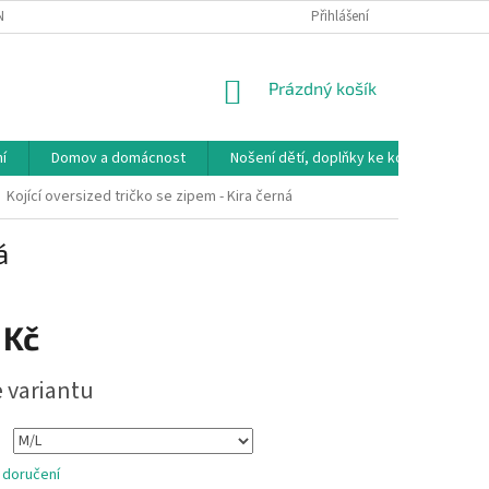
NÁVKA
VRÁCENÍ ZBOŽÍ, VÝMĚNA, REKLAMACE
Přihlášení
DOPRAVA, PLATBY A B
NÁKUPNÍ
Prázdný košík
KOŠÍK
í
Domov a domácnost
Nošení dětí, doplňky ke kočárkům
Kojící oversized tričko se zipem - Kira černá
á
 Kč
e variantu
 doručení