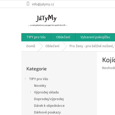
Přejít
info@jatymy.cz
na
obsah
TIPY pro Vás
Oblečení
Vybavení pokojíčku
Domů
Oblečení
Pro ženy - pro běžné nošení, 
P
Kojí
o
Přeskočit
s
Průměr
Neohod
Kategorie
kategorie
t
hodnoce
r
produkt
TIPY pro Vás
a
je
Novinky
0,0
n
z
Výprodej skladu
n
5
í
Doprodej/výprodej
hvězdič
p
Dárek k objednávce
a
Dárkové poukazy