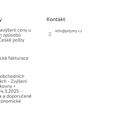
y
Kontakt
avýšení ceny u
info
@
jatymy.cz
h způsobů
České pošty
ická fakturace
obchodních
ch - Zvýšení
lkovny +
 4.3.2025 -
a a doporučené
konomické