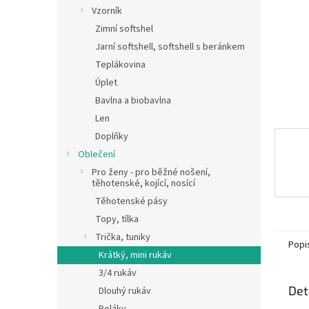
n
Vzorník
e
Zimní softshel
l
Jarní softshell, softshell s beránkem
Teplákovina
Úplet
Bavlna a biobavlna
Len
Doplňky
Oblečení
Pro ženy - pro běžné nošení,
těhotenské, kojící, nosící
Těhotenské pásy
Topy, tílka
Trička, tuniky
Popi
Krátký, mini rukáv
3/4 rukáv
Det
Dlouhý rukáv