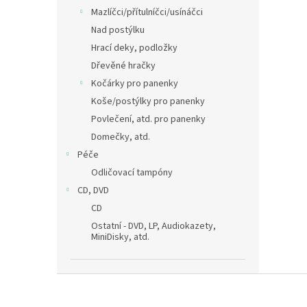
Mazlíčci/přítulníčci/usínáčci
Nad postýlku
Hrací deky, podložky
Dřevěné hračky
Kočárky pro panenky
Koše/postýlky pro panenky
Povlečení, atd. pro panenky
Domečky, atd.
Péče
Odličovací tampóny
CD, DVD
CD
Ostatní - DVD, LP, Audiokazety,
MiniDisky, atd.
Z
á