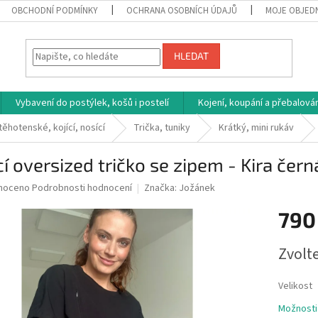
OBCHODNÍ PODMÍNKY
OCHRANA OSOBNÍCH ÚDAJŮ
MOJE OBJED
HLEDAT
Vybavení do postýlek, košů i postelí
Kojení, koupání a přebalován
těhotenské, kojící, nosící
Trička, tuniky
Krátký, mini rukáv
cí oversized tričko se zipem - Kira čern
né
noceno
Podrobnosti hodnocení
Značka:
Jožánek
ní
790
u
Měrná
Zvolt
cena:
ek.
Velikost
Možnosti