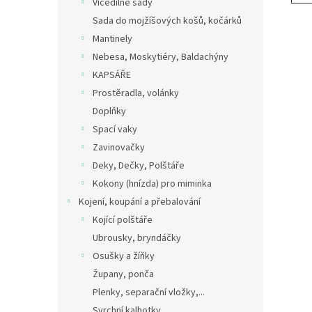
Vícedílné sady
Sada do mojžíšových košů, kočárků
Mantinely
Nebesa, Moskytiéry, Baldachýny
KAPSÁŘE
Prostěradla, volánky
Doplňky
Spací vaky
Zavinovačky
Deky, Dečky, Polštáře
Kokony (hnízda) pro miminka
Kojení, koupání a přebalování
Kojící polštáře
Ubrousky, bryndáčky
Osušky a žíňky
Župany, ponča
Plenky, separační vložky,...
Svrchní kalhotky