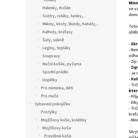
Roláky
Mini
Halenky, Košile
ve v
doma
Svetry, roláky, tuniky,...
Mikiny, Vesty, Bundy, Kabáty,...
Toto
Kalhoty, kraťasy
oblí
Šaty, sukně
-
Skr
Legíny, tepláky
- Nen
odhal
Soupravy
- Zip
Noční košile, pyžama
-
Zip
Spodní prádlo
- Je 
-
Vol
Doplňky
- Tr
Pro miminka, děti
kter
Pro muže
- Př
- Dík
Vybavení pokojíčku
- Tr
Postýlky
krať
- Min
Mojžíšovy koše, kolébky
Mojžíšovy koše
Skryt
Proutěné koše
může