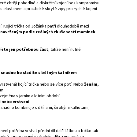
eré chtějí pohodlné a diskrétní kojení bez kompromisu
s elastanem a praktické skryté zipy pro rychlé kojení
ení. Kojící trička od Jožánka patří dlouhodobě mezi
m navrženým podle reálných zkušeností maminek
.
řete jen potřebnou část
, takže není nutné
a snadno ho sladíte s běžným šatníkem
vrstvená) kojící trička nebo se více potí. Nebo
ženám,
ím
í zejména v jarním a letním období.
í nebo vrstvení
 snadno kombinuje s džínami, širokými kalhotami,
ení potřeba vrstvit přední díl další látkou a tričko tak
adně zapracovaný v předním dílu a nenarušuje