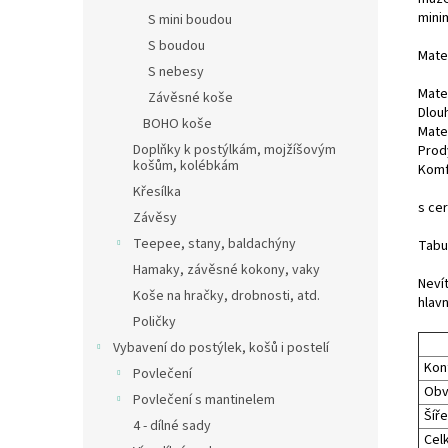
minim
S mini boudou
S boudou
Mater
S nebesy
Mate
Závěsné koše
Dlouh
BOHO koše
Mate
Doplňky k postýlkám, mojžíšovým
Prod
košům, kolébkám
Komf
Křesílka
s cer
Závěsy
Teepee, stany, baldachýny
Tabu
Hamaky, závěsné kokony, vaky
Neví
Koše na hračky, drobnosti, atd.
hlavn
Poličky
Vybavení do postýlek, košů i postelí
Kon
Povlečení
Obv
Povlečení s mantinelem
Šíře
4 - dílné sady
Cel