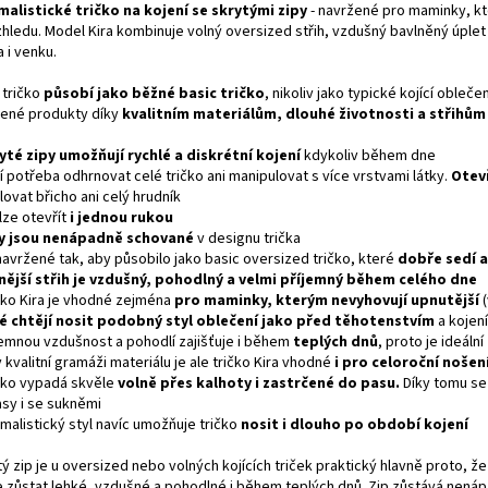
malistické tričko na kojení se skrytými zipy
- navržené pro maminky, kt
zhledu. Model Kira kombinuje volný oversized střih, vzdušný bavlněný úplet 
 i venku.
 tričko
působí jako běžné basic tričko
, nikoliv jako typické kojící obleč
bené produkty díky
kvalitním materiálům, dlouhé životnosti a střihů
yté zipy umožňují rychlé a diskrétní kojení
kdykoliv během dne
í potřeba odhrnovat celé tričko ani manipulovat s více vrstvami látky.
Otev
ovat břicho ani celý hrudník
 lze otevřít
i
jednou rukou
y jsou nenápadně schované
v designu trička
navržené tak, aby působilo jako basic oversized tričko, které
dobře sedí 
nější střih je vzdušný, pohodlný a velmi příjemný během celého dne
ičko Kira je vhodné zejména
pro maminky, kterým nevyhovují upnutější
(
é chtějí nosit podobný styl oblečení jako před těhotenstvím
a kojen
íjemnou vzdušnost a pohodlí zajišťuje i během
teplých dnů
, proto je ideáln
y kvalitní gramáži materiálu je ale tričko Kira vhodné
i pro celoroční nošen
ičko vypadá skvěle
volně přes kalhoty i zastrčené do pasu.
Díky tomu se
asy i se sukněmi
imalistický styl navíc umožňuje tričko
nosit i dlouho po období kojení
ý zip je u oversized nebo volných kojících triček praktický hlavně proto, že n
 zůstat lehké, vzdušné a pohodlné i během teplých dnů. Zip zůstává nenáp