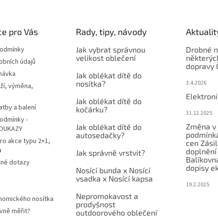
e pro Vás
Rady, tipy, návody
Aktualit
podmínky
Jak vybrat správnou
Drobné n
velikost oblečení
některýc
obních údajů
dopravy 
návka
Jak oblékat dítě do
nosítka?
3.4.2026
ží, výměna,
Elektron
Jak oblékat dítě do
atby a balení
kočárku?
31.12.2025
odmínky -
Změna v 
Jak oblékat dítě do
OUKAZY
podmínká
autosedačky?
ro akce typu 2+1,
cen Zási
a
doplnění
Jak správně vrstvit?
Balíkovn
ené dotazy
dopisy e
Nosící bunda x Nosící
vsadka x Nosící kapsa
19.2.2025
Nepromokavost a
nomického nosítka
prodyšnost
vně měřit?
outdoorového oblečení