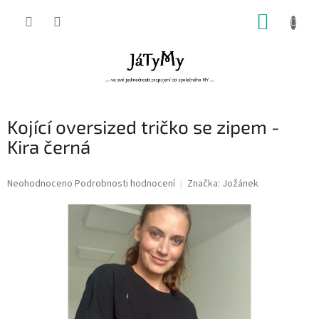
Přejít
NÁKUP
na
obsah
KOŠÍK
Kojící oversized tričko se zipem -
Kira černá
Průměrné
Neohodnoceno
Podrobnosti hodnocení
Značka:
Jožánek
hodnocení
produktu
je
0,0
z
5
hvězdiček.