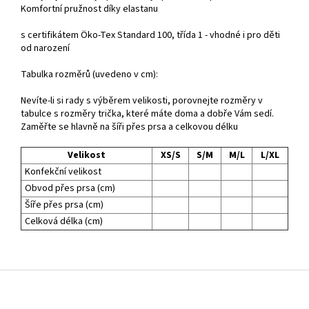
Komfortní pružnost díky elastanu
s certifikátem Öko-Tex Standard 100, třída 1 - vhodné i pro děti
od narození
Tabulka rozměrů (uvedeno v cm):
Nevíte-li si rady s výběrem velikosti, porovnejte rozměry v
tabulce s rozměry trička, které máte doma a dobře Vám sedí.
Zaměřte se hlavně na šíři přes prsa a celkovou délku
Velikost
XS/S
S/M
M/L
L/XL
Konfekční velikost
Obvod přes prsa (cm)
Šíře přes prsa (cm)
Celková délka (cm)
Z
á
p