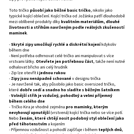
Toto tričko
působí jako běžné basic tričko
, nikoliv jako
typické kojící oblečení. Kojící trička od Jožánka patří dlouhodobě
mezi oblíbené produkty díky
kvalitním materiálům, dlouhé
životnosti a střihům navrženým podle reálných zkušeností
maminek
.
-
Skryté zipy umožňují rychlé a diskrétní kojení
kdykoliv
během dne
- Není potřeba odhrnovat celé tričko ani manipulovat s více
vrstvami látky.
Otevřete jen potřebnou část
, takže není nutné
odhalovat břicho ani celý hrudník
- Zip lze otevřít
i
jednou rukou
-
Zipy jsou nenápadně schované
v designu trička
- Je navržené tak, aby působilo jako basic oversized tričko,
které
dobře sedí a snadno ho sladíte s běžným šatníkem
-
Volnější střih je vzdušný, pohodlný a velmi příjemný
během celého dne
- Tričko Kira je vhodné zejména
pro maminky, kterým
nevyhovují upnutější
(vrstvená) kojící trička nebo se více potí.
Nebo
ženám, které chtějí nosit podobný styl oblečení jako
před těhotenstvím
a kojením
- Příjemnou vzdušnost a pohodlí zajišťuje i během
teplých dnů
,