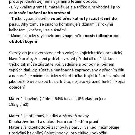
proto je ideální zejména v jarním a letním období.
- Díky kvalitní gramáži materiálu je ale tričko Kira vhodné
i pro
celoroční nošení nebo vrstvení
- Tričko vypadá skvěle
volně přes kalhoty i zastrčené do
pasu.
Díky tomu se snadno kombinuje s džínami, širokými
kalhotami, kraťasy i se sukněmi
- Minimalistický styl navíc umožňuje tričko
nosit i dlouho po
období kojení
Skrytý zip je u oversized nebo volných kojících triček praktický
hlavně proto, že není potřeba vrstvit přední díl další látkou a
tričko tak může zůstat lehké, vzdušné a pohodlné i během
teplých dnů. Zip zůstává nenápadně zapracovaný v předním dílu
a nenarušuje minimalistický vzhled trička. Kojící tričko tak působí
jako běžné oversized basic tričko, ne jako výrazně funkční kojící
oblečení.
Materiál: bavlněný úplet - 94% bavlna, 6% elastan (cca
185
gr/m2)
Materiál je příjemný, hladký a zároveň pevný
Dlouhá životnost a stálost tvaru i při častém praní
Materiál si dlouhodobě zachovává barvu i vzhled, nežmolkuje
Prodyšný bavlněný úplet vhodný i pro citlivou pokožku