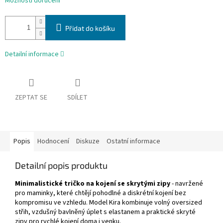
Možnosti doručení
Přidat do košíku
Detailní informace
ZEPTAT SE
SDÍLET
Popis
Hodnocení
Diskuze
Ostatní informace
Detailní popis produktu
Minimalistické tričko na kojení se skrytými zipy
- navržené
pro maminky, které chtějí pohodlné a diskrétní kojení bez
kompromisu ve vzhledu. Model Kira kombinuje volný oversized
střih, vzdušný bavlněný úplet s elastanem a praktické skryté
zipy pro rychlé kojení doma i venku.