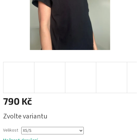
790 Kč
Měrná
Zvolte variantu
cena:
Velikost