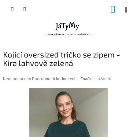
Přejít
NÁKUP
na
obsah
KOŠÍK
Kojící oversized tričko se zipem -
Kira lahvově zelená
Průměrné
Neohodnoceno
Podrobnosti hodnocení
Značka:
Jožánek
hodnocení
produktu
je
0,0
z
5
hvězdiček.