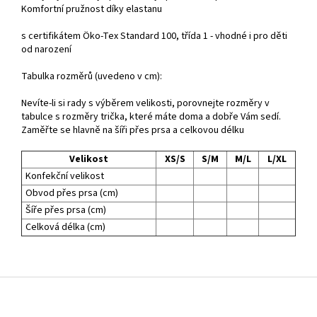
Komfortní pružnost díky elastanu
s certifikátem Öko-Tex Standard 100, třída 1 - vhodné i pro děti
od narození
Tabulka rozměrů (uvedeno v cm):
Nevíte-li si rady s výběrem velikosti, porovnejte rozměry v
tabulce s rozměry trička, které máte doma a dobře Vám sedí.
Zaměřte se hlavně na šíři přes prsa a celkovou délku
Velikost
XS/S
S/M
M/L
L/XL
Konfekční velikost
Obvod přes prsa (cm)
Šíře přes prsa (cm)
Celková délka (cm)
Z
á
p