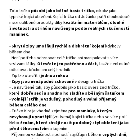
Toto tričko
působí jako běžné basic tričko
, nikoliv jako
typické kojící oblečení. Kojící trička od Jožánka patří dlouhodobě
mezi oblíbené produkty díky
kvalitním materiálům, dlouhé
životnosti a střihům navrženým podle reálných zkušeností
maminek
.
-
Skryté zipy umožňují rychlé a diskrétní kojení
kdykoliv
během dne
- Není potřeba odhrnovat celé tričko ani manipulovat s více
vrstvami látky.
Otevřete jen potřebnou část
, takže není nutné
odhalovat břicho ani celý hrudník
- Zip lze otevřít
i
jednou rukou
-
Zipy jsou nenápadně schované
v designu trička
- Je navržené tak, aby působilo jako basic oversized tričko,
které
dobře sedí a snadno ho sladíte s běžným šatníkem
-
Volnější střih je vzdušný, pohodlný a velmi příjemný
během celého dne
- Tričko Kira je vhodné zejména
pro maminky, kterým
nevyhovují upnutější
(vrstvená) kojící trička nebo se více potí.
Nebo
ženám, které chtějí nosit podobný styl oblečení jako
před těhotenstvím
a kojením
- Příjemnou vzdušnost a pohodlí zajišťuje i během
teplých dnů
,