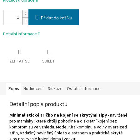
Možnosti doručení
Přidat do košíku
Detailní informace
ZEPTAT SE
SDÍLET
Popis
Hodnocení
Diskuze
Ostatní informace
Detailní popis produktu
Minimalistické tričko na kojení se skrytými zipy
- navržené
pro maminky, které chtějí pohodlné a diskrétní kojení bez
kompromisu ve vzhledu. Model Kira kombinuje volný oversized
střih, vzdušný bavlněný úplet s elastanem a praktické skryté
zipy pro rychlé kojení doma i venku.