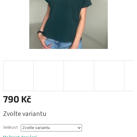
790 Kč
Měrná
Zvolte variantu
cena:
Velikost