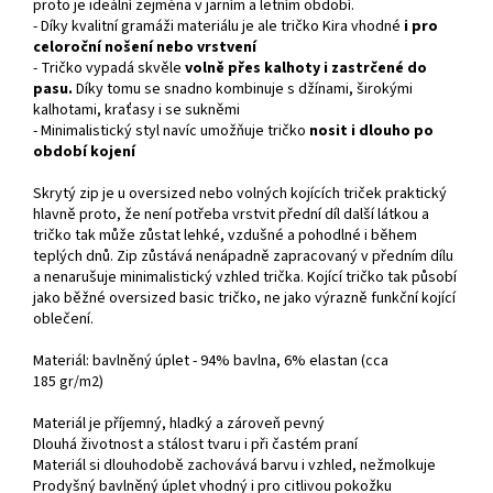
proto je ideální zejména v jarním a letním období.
- Díky kvalitní gramáži materiálu je ale tričko Kira vhodné
i pro
celoroční nošení nebo vrstvení
- Tričko vypadá skvěle
volně přes kalhoty i zastrčené do
pasu.
Díky tomu se snadno kombinuje s džínami, širokými
kalhotami, kraťasy i se sukněmi
- Minimalistický styl navíc umožňuje tričko
nosit i dlouho po
období kojení
Skrytý zip je u oversized nebo volných kojících triček praktický
hlavně proto, že není potřeba vrstvit přední díl další látkou a
tričko tak může zůstat lehké, vzdušné a pohodlné i během
teplých dnů. Zip zůstává nenápadně zapracovaný v předním dílu
a nenarušuje minimalistický vzhled trička. Kojící tričko tak působí
jako běžné oversized basic tričko, ne jako výrazně funkční kojící
oblečení.
Materiál: bavlněný úplet - 94% bavlna, 6% elastan (cca
185
gr/m2)
Materiál je příjemný, hladký a zároveň pevný
Dlouhá životnost a stálost tvaru i při častém praní
Materiál si dlouhodobě zachovává barvu i vzhled, nežmolkuje
Prodyšný bavlněný úplet vhodný i pro citlivou pokožku