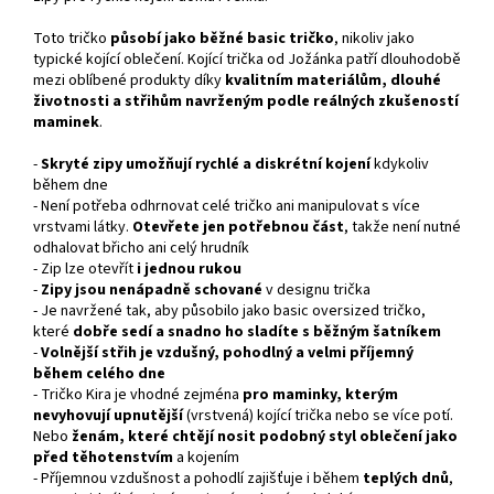
Toto tričko
působí jako běžné basic tričko
, nikoliv jako
typické kojící oblečení. Kojící trička od Jožánka patří dlouhodobě
mezi oblíbené produkty díky
kvalitním materiálům, dlouhé
životnosti a střihům navrženým podle reálných zkušeností
maminek
.
-
Skryté zipy umožňují rychlé a diskrétní kojení
kdykoliv
během dne
- Není potřeba odhrnovat celé tričko ani manipulovat s více
vrstvami látky.
Otevřete jen potřebnou část
, takže není nutné
odhalovat břicho ani celý hrudník
- Zip lze otevřít
i
jednou rukou
-
Zipy jsou nenápadně schované
v designu trička
- Je navržené tak, aby působilo jako basic oversized tričko,
které
dobře sedí a snadno ho sladíte s běžným šatníkem
-
Volnější střih je vzdušný, pohodlný a velmi příjemný
během celého dne
- Tričko Kira je vhodné zejména
pro maminky, kterým
nevyhovují upnutější
(vrstvená) kojící trička nebo se více potí.
Nebo
ženám, které chtějí nosit podobný styl oblečení jako
před těhotenstvím
a kojením
- Příjemnou vzdušnost a pohodlí zajišťuje i během
teplých dnů
,