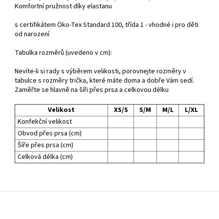
Komfortní pružnost díky elastanu
s certifikátem Öko-Tex Standard 100, třída 1 - vhodné i pro děti
od narození
Tabulka rozměrů (uvedeno v cm):
Nevíte-li si rady s výběrem velikosti, porovnejte rozměry v
tabulce s rozměry trička, které máte doma a dobře Vám sedí.
Zaměřte se hlavně na šíři přes prsa a celkovou délku
Velikost
XS/S
S/M
M/L
L/XL
Konfekční velikost
Obvod přes prsa (cm)
Šíře přes prsa (cm)
Celková délka (cm)
Z
á
p