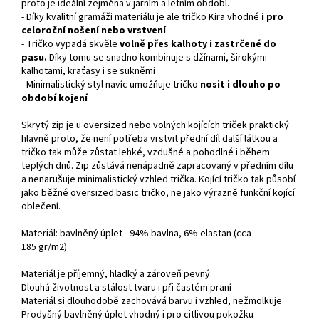
proto je ideální zejména v jarním a letním období.
- Díky kvalitní gramáži materiálu je ale tričko Kira vhodné
i pro
celoroční nošení nebo vrstvení
- Tričko vypadá skvěle
volně přes kalhoty i zastrčené do
pasu.
Díky tomu se snadno kombinuje s džínami, širokými
kalhotami, kraťasy i se sukněmi
- Minimalistický styl navíc umožňuje tričko
nosit i dlouho po
období kojení
Skrytý zip je u oversized nebo volných kojících triček praktický
hlavně proto, že není potřeba vrstvit přední díl další látkou a
tričko tak může zůstat lehké, vzdušné a pohodlné i během
teplých dnů. Zip zůstává nenápadně zapracovaný v předním dílu
a nenarušuje minimalistický vzhled trička. Kojící tričko tak působí
jako běžné oversized basic tričko, ne jako výrazně funkční kojící
oblečení.
Materiál: bavlněný úplet - 94% bavlna, 6% elastan (cca
185
gr/m2)
Materiál je příjemný, hladký a zároveň pevný
Dlouhá životnost a stálost tvaru i při častém praní
Materiál si dlouhodobě zachovává barvu i vzhled, nežmolkuje
Prodyšný bavlněný úplet vhodný i pro citlivou pokožku