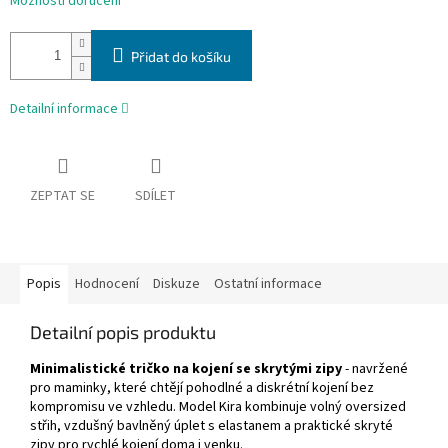
Možnosti doručení
Přidat do košíku
Detailní informace
ZEPTAT SE
SDÍLET
Popis
Hodnocení
Diskuze
Ostatní informace
Detailní popis produktu
Minimalistické tričko na kojení se skrytými zipy
- navržené
pro maminky, které chtějí pohodlné a diskrétní kojení bez
kompromisu ve vzhledu. Model Kira kombinuje volný oversized
střih, vzdušný bavlněný úplet s elastanem a praktické skryté
zipy pro rychlé kojení doma i venku.