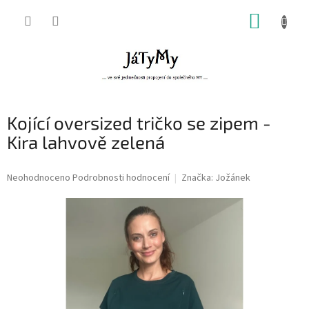
Přejít
NÁKUP
na
obsah
KOŠÍK
Kojící oversized tričko se zipem -
Kira lahvově zelená
Průměrné
Neohodnoceno
Podrobnosti hodnocení
Značka:
Jožánek
hodnocení
produktu
je
0,0
z
5
hvězdiček.