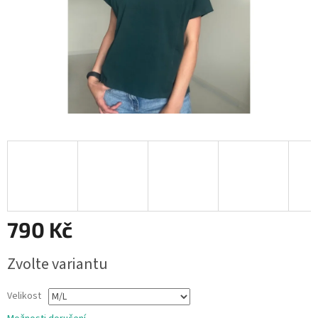
790 Kč
Měrná
Zvolte variantu
cena:
Velikost