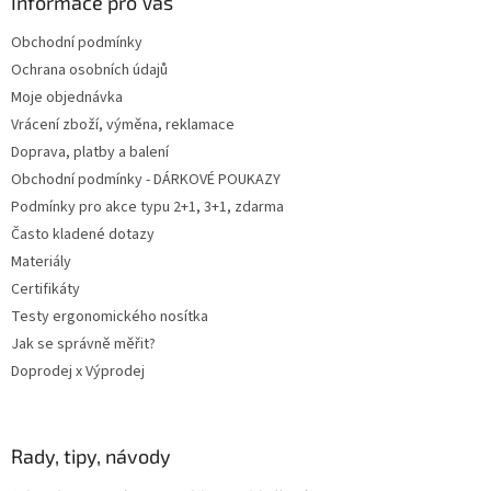
a
Informace pro Vás
t
Obchodní podmínky
í
Ochrana osobních údajů
Moje objednávka
Vrácení zboží, výměna, reklamace
Doprava, platby a balení
Obchodní podmínky - DÁRKOVÉ POUKAZY
Podmínky pro akce typu 2+1, 3+1, zdarma
Často kladené dotazy
Materiály
Certifikáty
Testy ergonomického nosítka
Jak se správně měřit?
Doprodej x Výprodej
Rady, tipy, návody