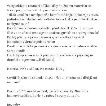
Volný střih pro rostoucí bříško - díky pružnému materiálu se
tričko po porodu vrátí do původního stavu
Tričko umožňuje nenápadně a komfortně kojit kdekoliv je zrovna
potřeba, bez zbytečného odhalování - odhalíte jen tolik, kolik je
nezbytně nutné
Kojící otvor je tvořen překrytím předního dílu (19 cm), spodní
část vede až nad prsa a je podpořena gumičkou proti vytahování
Rychlý přístup k prsu - žádné zipy ani knoflíky. Horní díl
jednoduše vyhrnete jednou rukou
Prodloužená délka je ideální k legínám - nikde nic neleze a cítíte
se v pohodě
Elastický úplet se krásně přizpůsobí postavě a je příjemný na
dotek (i pro jemnou tvář děťátka)
Materiál: 92% viskóza, 8% elastan (180 g)
Certifikát Öko-Tex Standard 100, Třída 1 - vhodné pro děti již od
narození
Praní na 30°C, nesmí se bělit, nečistit chemicky. Nesušit v
bubnové sušičce. Žehlení z rubové strany do 110°C
Rozměry: