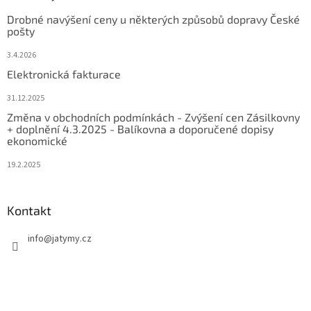
Drobné navýšení ceny u některých způsobů dopravy České
pošty
3.4.2026
Elektronická fakturace
31.12.2025
Změna v obchodních podmínkách - Zvýšení cen Zásilkovny
+ doplnění 4.3.2025 - Balíkovna a doporučené dopisy
ekonomické
19.2.2025
Kontakt
info
@
jatymy.cz