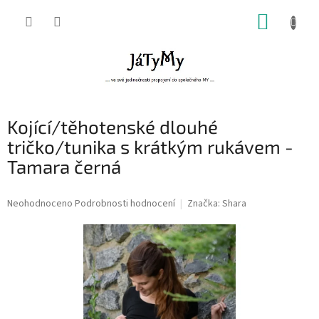
Přejít
NÁKUP
na
obsah
KOŠÍK
Kojící/těhotenské dlouhé
tričko/tunika s krátkým rukávem -
Tamara černá
Průměrné
Neohodnoceno
Podrobnosti hodnocení
Značka:
Shara
hodnocení
produktu
je
0,0
z
5
hvězdiček.