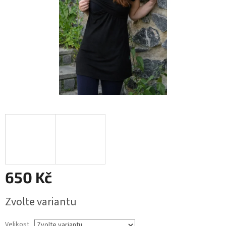
650 Kč
Měrná
Zvolte variantu
cena:
Velikost