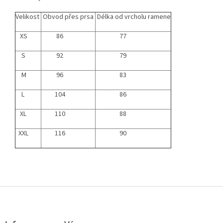
Velikost
Obvod přes prsa
Délka od vrcholu ramene
XS
86
77
S
92
79
M
96
83
L
104
86
XL
110
88
XXL
116
90
Z
á
p