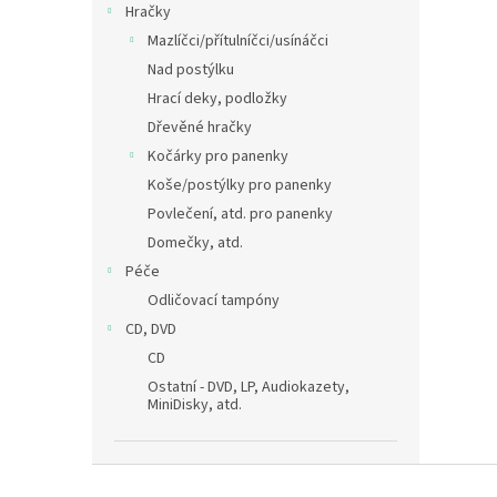
Hračky
Mazlíčci/přítulníčci/usínáčci
Nad postýlku
Hrací deky, podložky
Dřevěné hračky
Kočárky pro panenky
Koše/postýlky pro panenky
Povlečení, atd. pro panenky
Domečky, atd.
Péče
Odličovací tampóny
CD, DVD
CD
Ostatní - DVD, LP, Audiokazety,
MiniDisky, atd.
Z