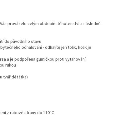
by Vás provázelo celým obdobím těhotenství a následně
rátí do původního stavu
tečného odhalování - odhalíte jen tolik, kolik je
 prsa a je podpořena gumičkou proti vytahování
nou rukou
u tvář děťátka)
lení z rubové strany do 110°C