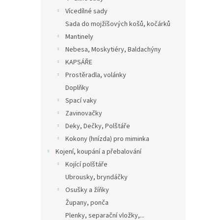
Vícedílné sady
Sada do mojžíšových košů, kočárků
Mantinely
Nebesa, Moskytiéry, Baldachýny
KAPSÁŘE
Prostěradla, volánky
Doplňky
Spací vaky
Zavinovačky
Deky, Dečky, Polštáře
Kokony (hnízda) pro miminka
Kojení, koupání a přebalování
Kojící polštáře
Ubrousky, bryndáčky
Osušky a žíňky
Župany, ponča
Plenky, separační vložky,...