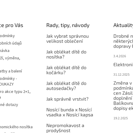
e pro Vás
Rady, tipy, návody
Aktualit
podmínky
Jak vybrat správnou
Drobné n
velikost oblečení
některýc
obních údajů
dopravy 
návka
Jak oblékat dítě do
nosítka?
3.4.2026
ží, výměna,
Elektron
Jak oblékat dítě do
atby a balení
kočárku?
31.12.2025
odmínky -
Změna v 
Jak oblékat dítě do
OUKAZY
podmínká
autosedačky?
ro akce typu 2+1,
cen Zási
a
doplnění
Jak správně vrstvit?
Balíkovn
ené dotazy
dopisy e
Nosící bunda x Nosící
vsadka x Nosící kapsa
19.2.2025
Nepromokavost a
nomického nosítka
prodyšnost