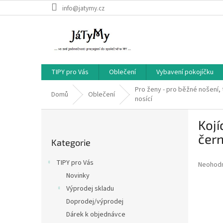
Přejít
info@jatymy.cz
na
obsah
TIPY pro Vás
Oblečení
Vybavení pokojíčku
Pro ženy - pro běžné nošení, 
Domů
Oblečení
nosící
P
Kojí
o
Přeskočit
s
čer
Kategorie
kategorie
t
r
TIPY pro Vás
Průměr
Neohod
a
hodnoce
Novinky
n
produkt
Výprodej skladu
n
je
í
Doprodej/výprodej
0,0
z
p
Dárek k objednávce
5