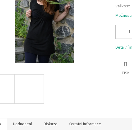
ek.
Velikost
Možnosti
Detailní 
TISK
s
Hodnocení
Diskuze
Ostatní informace