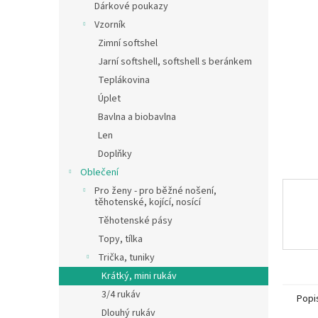
a
Dárkové poukazy
hvězdič
n
Vzorník
e
Zimní softshel
l
Jarní softshell, softshell s beránkem
Teplákovina
Úplet
Bavlna a biobavlna
Len
Doplňky
Oblečení
Pro ženy - pro běžné nošení,
těhotenské, kojící, nosící
Těhotenské pásy
Topy, tílka
Trička, tuniky
Krátký, mini rukáv
3/4 rukáv
Popi
Dlouhý rukáv