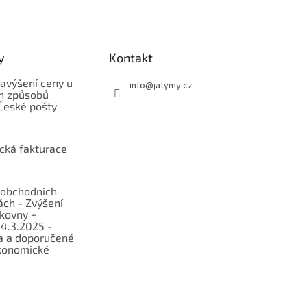
y
Kontakt
avýšení ceny u
info
@
jatymy.cz
h způsobů
České pošty
ická fakturace
obchodních
ch - Zvýšení
lkovny +
 4.3.2025 -
a a doporučené
konomické