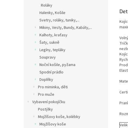
Roláky
Det
Halenky, Košile
Svetry, roláky, tuniky,...
Kojí
maxim
Mikiny, Vesty, Bundy, Kabáty,...
Kalhoty, kraťasy
Volný
Šaty, sukně
Trič
nezb
Legíny, tepláky
Kojí
Soupravy
Rychl
Noční košile, pyžama
Prodl
Elast
Spodní prádlo
Doplňky
Mate
Pro miminka, děti
Certi
Pro muže
Vybavení pokojíčku
Praní
Postýlky
Rozm
Mojžíšovy koše, kolébky
Mojžíšovy koše
Veli