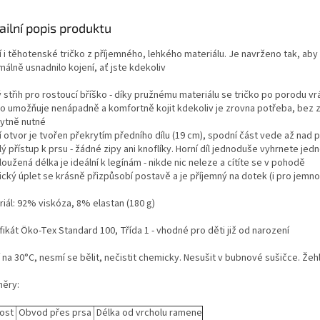
ailní popis produktu
cí i těhotenské tričko z příjemného, lehkého materiálu. Je navrženo tak, a
álně usnadnilo kojení, ať jste kdekoliv
 střih pro rostoucí bříško - díky pružnému materiálu se tričko po porodu v
ko umožňuje nenápadně a komfortně kojit kdekoliv je zrovna potřeba, bez zby
ytně nutné
cí otvor je tvořen překrytím předního dílu (19 cm), spodní část vede až nad
ý přístup k prsu - žádné zipy ani knoflíky. Horní díl jednoduše vyhrnete jed
oužená délka je ideální k legínám - nikde nic neleze a cítíte se v pohodě
ický úplet se krásně přizpůsobí postavě a je příjemný na dotek (i pro jemno
riál: 92% viskóza, 8% elastan (180 g)
fikát Öko-Tex Standard 100, Třída 1 - vhodné pro děti již od narození
 na 30°C, nesmí se bělit, nečistit chemicky. Nesušit v bubnové sušičce. Žeh
ěry:
kost
Obvod přes prsa
Délka od vrcholu ramene