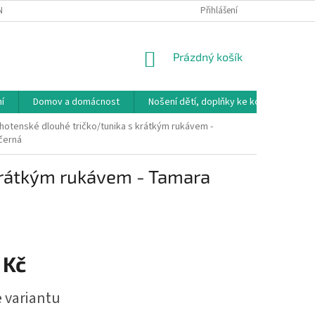
NÁVKA
VRÁCENÍ ZBOŽÍ, VÝMĚNA, REKLAMACE
Přihlášení
DOPRAVA, PLATBY A B
NÁKUPNÍ
Prázdný košík
KOŠÍK
í
Domov a domácnost
Nošení dětí, doplňky ke kočárkům
ěhotenské dlouhé tričko/tunika s krátkým rukávem -
černá
 krátkým rukávem - Tamara
 Kč
e variantu