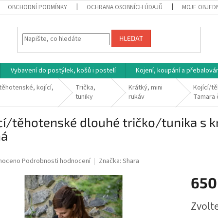
OBCHODNÍ PODMÍNKY
OCHRANA OSOBNÍCH ÚDAJŮ
MOJE OBJED
HLEDAT
Vybavení do postýlek, košů i postelí
Kojení, koupání a přebalován
těhotenské, kojící,
Trička,
Krátký, mini
Kojící/t
tuniky
rukáv
Tamara 
cí/těhotenské dlouhé tričko/tunika s
ná
né
noceno
Podrobnosti hodnocení
Značka:
Shara
ní
650
u
Měrná
Zvolt
cena: