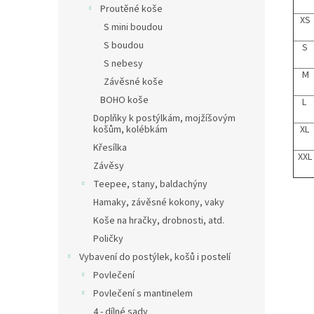
Proutěné koše
XS
S mini boudou
S boudou
S
S nebesy
M
Závěsné koše
BOHO koše
L
Doplňky k postýlkám, mojžíšovým
XL
košům, kolébkám
Křesílka
XXL
Závěsy
Teepee, stany, baldachýny
Hamaky, závěsné kokony, vaky
Koše na hračky, drobnosti, atd.
Poličky
Vybavení do postýlek, košů i postelí
Povlečení
Povlečení s mantinelem
4 - dílné sady