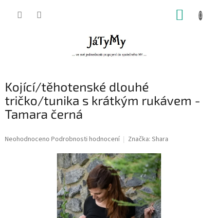
Přejít
NÁKUP
na
obsah
KOŠÍK
Kojící/těhotenské dlouhé
tričko/tunika s krátkým rukávem -
Tamara černá
Průměrné
Neohodnoceno
Podrobnosti hodnocení
Značka:
Shara
hodnocení
produktu
je
0,0
z
5
hvězdiček.