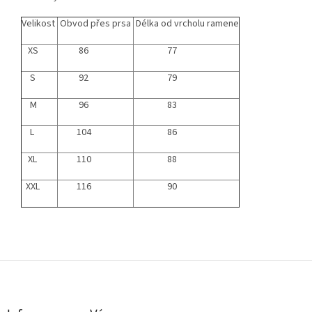
Velikost
Obvod přes prsa
Délka od vrcholu ramene
XS
86
77
S
92
79
M
96
83
L
104
86
XL
110
88
XXL
116
90
Z
á
p