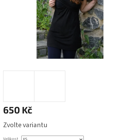
650 Kč
Měrná
Zvolte variantu
cena:
Velikost