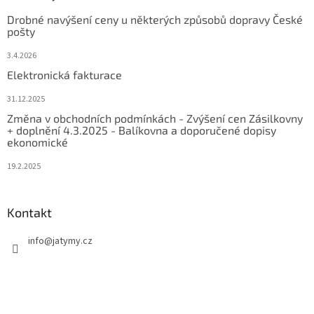
Drobné navýšení ceny u některých způsobů dopravy České
pošty
3.4.2026
Elektronická fakturace
31.12.2025
Změna v obchodních podmínkách - Zvýšení cen Zásilkovny
+ doplnění 4.3.2025 - Balíkovna a doporučené dopisy
ekonomické
19.2.2025
Kontakt
info
@
jatymy.cz