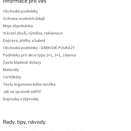
a
Informace pro Vás
t
Obchodní podmínky
í
Ochrana osobních údajů
Moje objednávka
Vrácení zboží, výměna, reklamace
Doprava, platby a balení
Obchodní podmínky - DÁRKOVÉ POUKAZY
Podmínky pro akce typu 2+1, 3+1, zdarma
Často kladené dotazy
Materiály
Certifikáty
Testy ergonomického nosítka
Jak se správně měřit?
Doprodej x Výprodej
Rady, tipy, návody