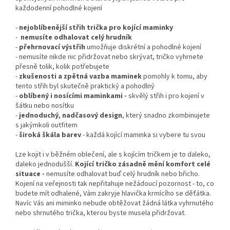
každodenní pohodlné kojení
-
nejoblíbenější střih trička pro kojící maminky
-
nemusíte odhalovat celý hrudník
-
přehrnovací
výstřih
umožňuje diskrétní a pohodlné kojení
- nemusíte nikde nic přidržovat nebo skrývat, tričko vyhrnete
přesně tolik, kolik potřebujete
-
zkušenosti a zpětná vazba maminek
pomohly k tomu, aby
tento střih byl skutečně praktický a pohodlný
-
oblíbený i nosícími maminkami -
skvělý střih i pro kojení v
šátku nebo nosítku
-
jednoduchý, nadčasový design
, který snadno zkombinujete
s jakýmkoli outfitem
-
široká škála barev
- každá kojící maminka si vybere tu svou
Lze kojit i v běžném oblečení, ale s kojícím tričkem je to daleko,
daleko jednodušší.
Kojící tričko zásadně mění komfort celé
situace -
nemusíte odhalovat buď celý hrudník nebo břicho.
Kojení na veřejnosti tak nepřitahuje nežádoucí pozornost - to, co
budete mít odhalené, Vám zakryje hlavička krmícího se děťátka.
Navíc Vás ani miminko nebude obtěžovat žádná látka vyhrnutého
nebo shrnutého trička, kterou byste musela přidržovat.