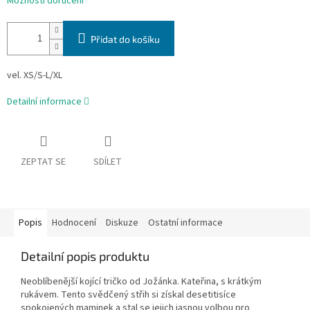
Možnosti doručení
Přidat do košíku
vel. XS/S-L/XL
Detailní informace
ZEPTAT SE
SDÍLET
Popis
Hodnocení
Diskuze
Ostatní informace
Detailní popis produktu
Neoblíbenější kojící tričko od Jožánka. Kateřina, s krátkým
rukávem. Tento svědčený střih si získal desetitisíce
spokojených maminek a stal se jejich jasnou volbou pro