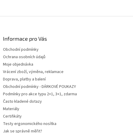
Z
á
p
a
Informace pro Vás
t
Obchodní podmínky
í
Ochrana osobních údajů
Moje objednávka
Vrácení zboží, výměna, reklamace
Doprava, platby a balení
Obchodní podmínky - DÁRKOVÉ POUKAZY
Podmínky pro akce typu 2+1, 3+1, zdarma
Často kladené dotazy
Materiály
Certifikáty
Testy ergonomického nosítka
Jak se správně měřit?