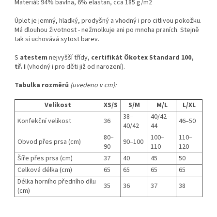
Materiál: 94% bavlna, 6% elastan, cca 185 g/m2
Úplet je jemný, hladký, prodyšný a vhodný i pro citlivou pokožku.
Má dlouhou životnost - nežmolkuje ani po mnoha praních. Stejně
tak si uchovává sytost barev.
S
atestem
nejvyšší třídy,
certifikát Ökotex Standard 100,
tř. I
(vhodný i pro děti již od narození).
Tabulka rozměrů
(uvedeno v cm):
Velikost
XS/S
S/M
M/L
L/XL
38–
40/42–
Konfekční velikost
36
46–50
40/42
44
80–
100–
110–
Obvod přes prsa (cm)
90–100
90
110
120
Šíře přes prsa (cm)
37
40
45
50
Celková délka (cm)
65
65
65
65
Délka horního předního dílu
35
36
37
38
(cm)