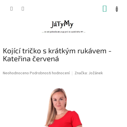
Přejít
NÁKUP
na
obsah
KOŠÍK
Kojící tričko s krátkým rukávem -
Kateřina červená
Průměrné
Neohodnoceno
Podrobnosti hodnocení
Značka:
Jožánek
hodnocení
produktu
je
0,0
z
5
hvězdiček.