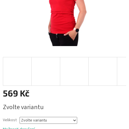
569 Kč
Měrná
Zvolte variantu
cena:
Velikost