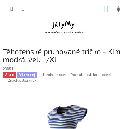
Přejít
NÁKUP
na
obsah
KOŠÍK
Těhotenské pruhované tričko - Kim
modrá, vel. L/XL
23854
Průměrné
Neohodnoceno
Podrobnosti hodnocení
Akce
Výprodej
hodnocení
Značka:
Jožánek
produktu
je
0,0
z
5
hvězdiček.