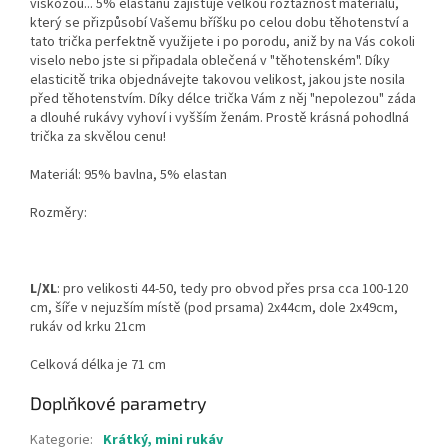
viskózou... 5% elastanu zajišťuje velkou roztažnost materiálu,
který se přizpůsobí Vašemu bříšku po celou dobu těhotenství a
tato trička perfektně využijete i po porodu, aniž by na Vás cokoli
viselo nebo jste si připadala oblečená v "těhotenském". Díky
elasticitě trika objednávejte takovou velikost, jakou jste nosila
před těhotenstvím. Díky délce trička Vám z něj "nepolezou" záda
a dlouhé rukávy vyhoví i vyšším ženám. Prostě krásná pohodlná
trička za skvělou cenu!
Materiál: 95% bavlna, 5% elastan
Rozměry:
L/XL
: pro velikosti 44-50, tedy pro obvod přes prsa cca 100-120
cm, šíře v nejuzším místě (pod prsama) 2x44cm, dole 2x49cm,
rukáv od krku 21cm
Celková délka je 71 cm
Doplňkové parametry
Kategorie
:
Krátký, mini rukáv