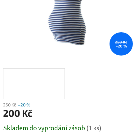
250 Kč
–20 %
250 Kč
–20 %
200 Kč
Měrná
Skladem do vyprodání zásob
(1 ks)
cena: