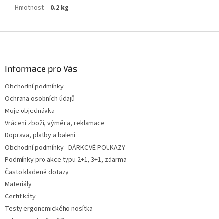
Hmotnost
:
0.2 kg
Z
á
p
a
Informace pro Vás
t
Obchodní podmínky
í
Ochrana osobních údajů
Moje objednávka
Vrácení zboží, výměna, reklamace
Doprava, platby a balení
Obchodní podmínky - DÁRKOVÉ POUKAZY
Podmínky pro akce typu 2+1, 3+1, zdarma
Často kladené dotazy
Materiály
Certifikáty
Testy ergonomického nosítka